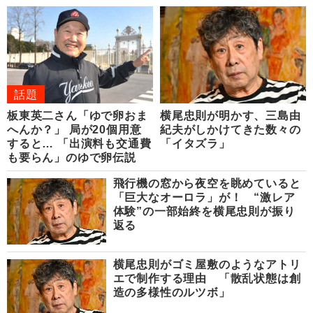
話題
板東英二さん「ゆで卵おま
横尾忠則が明かす、三島由
へんか？」 局が20個用意
紀夫がしかけてきた数々の
すると… 「出演料も交通費
「イタズラ」
も要らん」のゆで卵伝説
飛行機の窓から夜空を眺めていると
「巨大なオーロラ」が！ “激レア
体験”の一部始終を横尾忠則が振り
返る
横尾忠則がゴミ屋敷のようなアトリ
エで制作する理由 「散乱状態は創
造の多様性のルツボ」