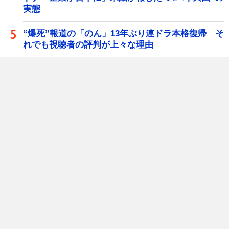
実態
“爆死”報道の「のん」13年ぶり連ドラ本格復帰 そ
れでも視聴者の評判が上々な理由