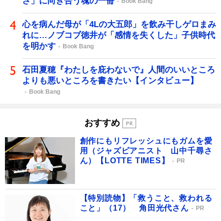
さ」に向き合う魂の一冊
Book Bang
心を病んだ母が「4Lの大五郎」を飲み干しゲロまみ
れに…ノブコブ徳井が「感情を失くした」子供時代
を明かす
Book Bang
石田夏穂『わたしを庇わないで』人間のいいところ
よりも悪いところを書きたい【インタビュー】
Book Bang
おすすめ
創作にもリフレッシュにもガムを愛
用（ジャズピアニスト 山中千尋さ
ん）【LOTTE TIMES】
PR
【特別読物】「救うこと、救われる
こと」（17） 角田光代さん
PR