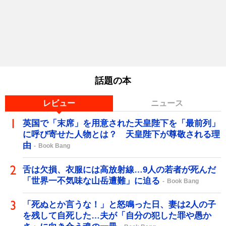
話題の本
レビュー
ニュース
英国で「末席」を用意された天皇陛下を「最前列」
に呼び寄せた人物とは？ 天皇陛下が尊敬される理
由
Book Bang
舌は欠損、衣服には高放射線…9人の若者が死んだ
「世界一不気味な山岳遭難」に迫る
Book Bang
「死ぬとか言うな！」と怒鳴った日、妻は2人の子
を残して自死した…夫が「自分の犯した罪や愚か