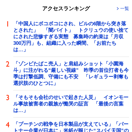
アクセスランキング
一覧
「中国人にボコボコにされ、ビルの6階から突き落
とされた」 「闇バイト」 トクリュウの使い捨て
にされた悲惨すぎる実態 募集時の約束は「月収
300万円」も、組織に入った瞬間、「お前たち
は…」
「ゾンビたばこ売人」と肩組みショット「小園海
斗」に注がれる“厳しい視線” 昨季の首位打者も今
季は打撃低調、守備にも不安 「レギュラー剥奪も
選択肢のひとつに」
「そもそも会社のせいで起きた人災」 イオンモー
ル事故被害者の親族が慟哭の証言 「最後の言葉
は…」
「プーチンの戦争を日本製品が支えている」「パー
トナー企業が日本に」米紙が報じた“スパイ天国”の