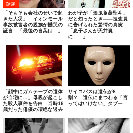
話題
「そもそも会社のせいで起
わが子が「酒鬼薔薇聖斗」
きた人災」 イオンモール
だと知ったとき――捜査員
事故被害者の親族が慟哭の
に告げられた驚愕の真実
証言 「最後の言葉は…」
「息子さんが天井裏
に……」
「顔中にガムテープの遺体
サイコパスは遺伝が8
が自宅に…」母親が起こし
割？ 遺伝にまつわる「言
た殺人事件を告白 当時18
ってはいけない」タブー
歳だった俳優の凄絶な過去