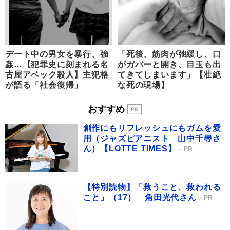
デート中の男女を暴行、強
「死後、筋肉が弛緩し、口
姦…【犯罪史に刻まれる名
がガバーと開き、目玉も出
古屋アベック殺人】主犯格
てきてしまいます」【壮絶
が語る「社会復帰」
な死の現場】
おすすめ
創作にもリフレッシュにもガムを愛
用（ジャズピアニスト 山中千尋さ
ん）【LOTTE TIMES】
PR
【特別読物】「救うこと、救われる
こと」（17） 角田光代さん
PR