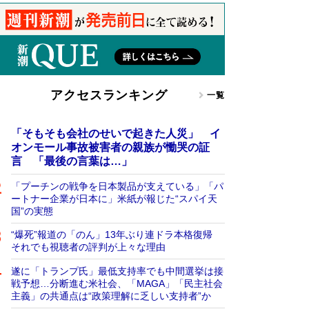
アクセスランキング
一覧
「そもそも会社のせいで起きた人災」 イ
オンモール事故被害者の親族が慟哭の証
言 「最後の言葉は…」
「プーチンの戦争を日本製品が支えている」「パ
ートナー企業が日本に」米紙が報じた“スパイ天
国”の実態
“爆死”報道の「のん」13年ぶり連ドラ本格復帰
それでも視聴者の評判が上々な理由
遂に「トランプ氏」最低支持率でも中間選挙は接
戦予想…分断進む米社会、「MAGA」「民主社会
主義」の共通点は“政策理解に乏しい支持者”か