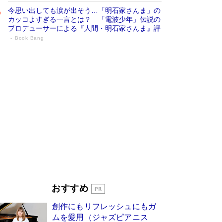
今思い出しても涙が出そう…「明石家さんま」の
カッコよすぎる一言とは？ 「電波少年」伝説の
プロデューサーによる『人間・明石家さんま』評
Book Bang
「叱って伸びるやつは、褒めたらもっと伸
びる」俳優・高嶋政伸が家族に教わっ
た“人を育てるコツ”…芸への考え方を明か
す
Book Bang
「『火垂るの墓』は、大嘘である」原作者が抱き
続けた“自責の念”とは…「自己憐憫は描きたくな
い」監督が徹底的にこだわったこと（後編） #
戦争の記憶
Book Bang
美輪明宏 晩年の回答を集めた『ほほえんで生き
るための人生相談』がランクイン［エンターテイ
メントベストセラー］
Book Bang
「宇宙兄弟」最終46巻がベストセラー1位 宇宙
おすすめ
開発への関心を押し上げた18年の物語に幕 特装
版には「宇宙で描かれたマンガ」も収録
創作にもリフレッシュにもガ
Book Bang
ムを愛用（ジャズピアニス