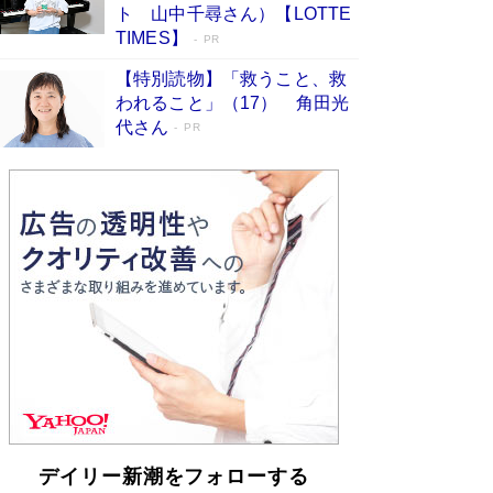
「不意に涙が出そうに…」高嶋政伸が明かし
ト 山中千尋さん）【LOTTE
た“13歳の娘を暴行する役”への葛藤 インティマ
TIMES】
PR
シーコーディネーターに支えられたNHK『大奥』
の裏側
Book Bang
【特別読物】「救うこと、救
われること」（17） 角田光
代さん
PR
デイリー新潮をフォローする