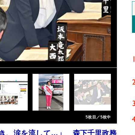
5枚目／5枚中
き、涙を流して…」 森下千里政務