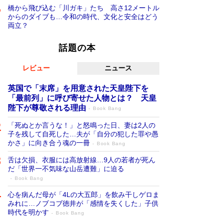
橋から飛び込む「川ガキ」たち 高さ12メートル
からのダイブも…令和の時代、文化と安全はどう
両立？
話題の本
レビュー
ニュース
英国で「末席」を用意された天皇陛下を
「最前列」に呼び寄せた人物とは？ 天皇
陛下が尊敬される理由
Book Bang
「死ぬとか言うな！」と怒鳴った日、妻は2人の
子を残して自死した…夫が「自分の犯した罪や愚
かさ」に向き合う魂の一冊
Book Bang
舌は欠損、衣服には高放射線…9人の若者が死ん
だ「世界一不気味な山岳遭難」に迫る
Book Bang
心を病んだ母が「4Lの大五郎」を飲み干しゲロま
みれに…ノブコブ徳井が「感情を失くした」子供
時代を明かす
Book Bang