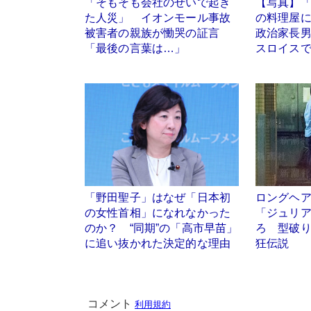
「そもそも会社のせいで起き
【写真】
た人災」 イオンモール事故
の料理屋
被害者の親族が慟哭の証言
政治家長
「最後の言葉は…」
スロイス
「野田聖子」はなぜ「日本初
ロングヘ
の女性首相」になれなかった
「ジュリア
のか？ “同期”の「高市早苗」
ろ 型破
に追い抜かれた決定的な理由
狂伝説