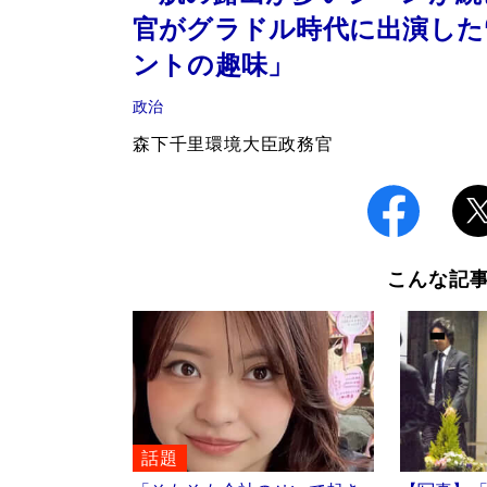
官がグラドル時代に出演した“
ントの趣味」
政治
森下千里環境大臣政務官
こんな記
話題