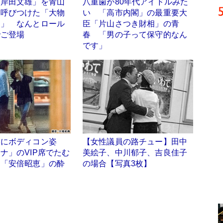
「岸田文雄」を青山
八重歯が80年代アイドルみた
に呼びつけた「大物
い 「高市内閣」の最重要大
男」 なんとロール
臣「片山さつき財相」の青
でご登場
春 「男の子って保守的なん
です」
アにボディコン姿
【女性議員の路チュー】田中
ナ」のVIP席でたむ
美絵子、中川郁子、吉良佳子
り「安倍昭恵」の酔
の場合【写真3枚】