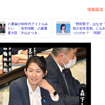
情報提供
八重歯が80年代アイドルみ
「野田聖子」はなぜ
たい 「高市内閣」の最重
初の女性首相」にな
要大臣「片山さつき...
ったのか？ “同期”...