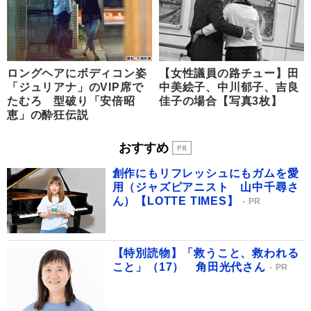
ロングヘアにボディコン姿
【女性議員の路チュー】田
「ジュリアナ」のVIP席で
中美絵子、中川郁子、吉良
たむろ 型破り「安倍昭
佳子の場合【写真3枚】
恵」の酔狂伝説
おすすめ
創作にもリフレッシュにもガムを愛
用（ジャズピアニスト 山中千尋さ
ん）【LOTTE TIMES】
PR
【特別読物】「救うこと、救われる
こと」（17） 角田光代さん
PR