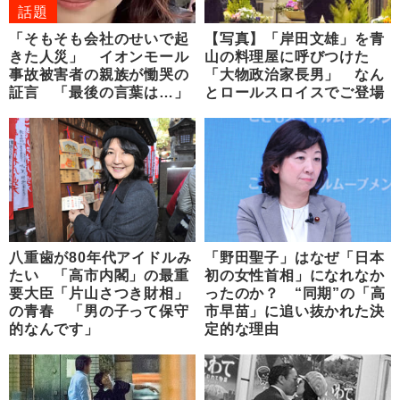
話題
「そもそも会社のせいで起
【写真】「岸田文雄」を青
きた人災」 イオンモール
山の料理屋に呼びつけた
事故被害者の親族が慟哭の
「大物政治家長男」 なん
証言 「最後の言葉は…」
とロールスロイスでご登場
八重歯が80年代アイドルみ
「野田聖子」はなぜ「日本
たい 「高市内閣」の最重
初の女性首相」になれなか
要大臣「片山さつき財相」
ったのか？ “同期”の「高
の青春 「男の子って保守
市早苗」に追い抜かれた決
的なんです」
定的な理由