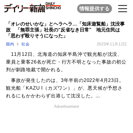
情報提供する
「オレのせいかな」とヘラヘラ…「知床遊覧船」沈没事
故 「無罪主張」社長の“反省なき日常” 地元住民は
「思わず殴りそうになった」
国内
社会
2025年11月12日
11月12日、北海道の知床半島沖で観光船が沈没、
乗員と乗客26名が死亡・行方不明となった事故の初公
判が釧路地裁で開かれる。
事故が発生したのは、3年半前の2022年4月23日。
観光船「KAZU I（カズワン）」が、悪天候が予想さ
れるにもかかわらず出港して沈没した。...
Advertisement