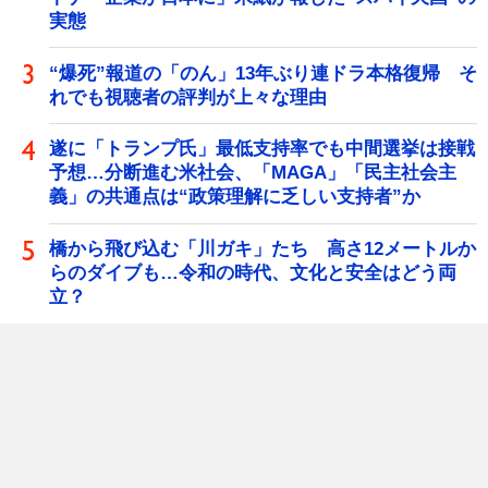
実態
“爆死”報道の「のん」13年ぶり連ドラ本格復帰 そ
れでも視聴者の評判が上々な理由
遂に「トランプ氏」最低支持率でも中間選挙は接戦
予想…分断進む米社会、「MAGA」「民主社会主
義」の共通点は“政策理解に乏しい支持者”か
橋から飛び込む「川ガキ」たち 高さ12メートルか
らのダイブも…令和の時代、文化と安全はどう両
立？