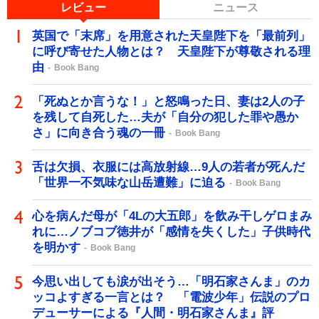
レビュー
ニュース
英国で「末席」を用意された天皇陛下を「最前列」
に呼び寄せた人物とは？ 天皇陛下が尊敬される理
由
Book Bang
「死ぬとか言うな！」と怒鳴った日、妻は2人の子
を残して自死した…夫が「自分の犯した罪や愚か
さ」に向き合う魂の一冊
Book Bang
舌は欠損、衣服には高放射線…9人の若者が死んだ
「世界一不気味な山岳遭難」に迫る
Book Bang
心を病んだ母が「4Lの大五郎」を飲み干しゲロまみ
れに…ノブコブ徳井が「感情を失くした」子供時代
を明かす
Book Bang
今思い出しても涙が出そう…「明石家さんま」のカ
ッコよすぎる一言とは？ 「電波少年」伝説のプロ
デューサーによる『人間・明石家さんま』評