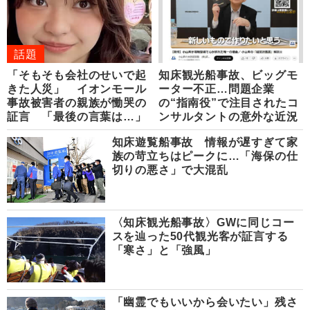
話題
「そもそも会社のせいで起
知床観光船事故、ビッグモ
きた人災」 イオンモール
ーター不正…問題企業
事故被害者の親族が慟哭の
の“指南役”で注目されたコ
証言 「最後の言葉は…」
ンサルタントの意外な近況
知床遊覧船事故 情報が遅すぎて家
族の苛立ちはピークに…「海保の仕
切りの悪さ」で大混乱
〈知床観光船事故〉GWに同じコー
スを辿った50代観光客が証言する
「寒さ」と「強風」
「幽霊でもいいから会いたい」残さ