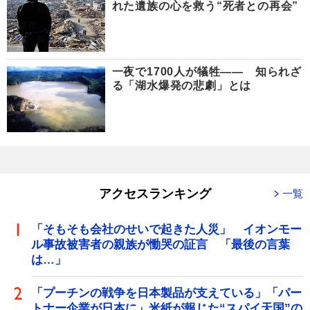
れた遺族の心を救う“死者との再会”
一夜で1700人が犠牲―― 知られざ
る「湖水爆発の悲劇」とは
アクセスランキング
一覧
「そもそも会社のせいで起きた人災」 イオンモー
ル事故被害者の親族が慟哭の証言 「最後の言葉
は…」
「プーチンの戦争を日本製品が支えている」「パー
トナー企業が日本に」米紙が報じた“スパイ天国”の