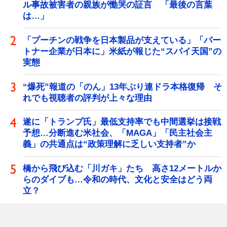
ル事故被害者の親族が慟哭の証言 「最後の言葉
は…」
「プーチンの戦争を日本製品が支えている」「パー
トナー企業が日本に」米紙が報じた“スパイ天国”の
実態
“爆死”報道の「のん」13年ぶり連ドラ本格復帰 そ
れでも視聴者の評判が上々な理由
遂に「トランプ氏」最低支持率でも中間選挙は接戦
予想…分断進む米社会、「MAGA」「民主社会主
義」の共通点は“政策理解に乏しい支持者”か
橋から飛び込む「川ガキ」たち 高さ12メートルか
らのダイブも…令和の時代、文化と安全はどう両
立？