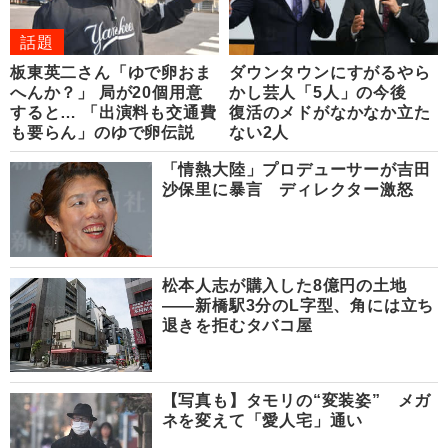
話題
板東英二さん「ゆで卵おま
ダウンタウンにすがるやら
へんか？」 局が20個用意
かし芸人「5人」の今後
すると… 「出演料も交通費
復活のメドがなかなか立た
も要らん」のゆで卵伝説
ない2人
「情熱大陸」プロデューサーが吉田
沙保里に暴言 ディレクター激怒
松本人志が購入した8億円の土地
――新橋駅3分のL字型、角には立ち
退きを拒むタバコ屋
【写真も】タモリの“変装姿” メガ
ネを変えて「愛人宅」通い