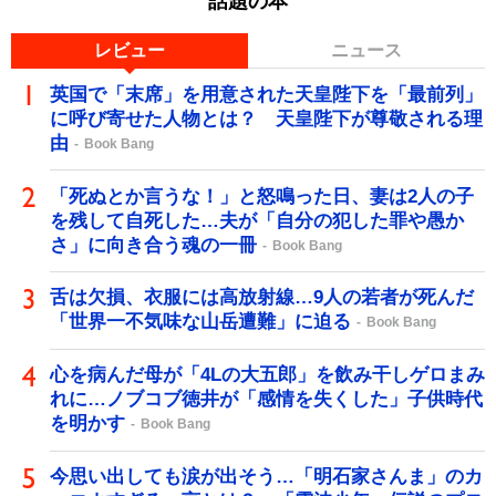
話題の本
レビュー
ニュース
英国で「末席」を用意された天皇陛下を「最前列」
に呼び寄せた人物とは？ 天皇陛下が尊敬される理
由
Book Bang
「死ぬとか言うな！」と怒鳴った日、妻は2人の子
を残して自死した…夫が「自分の犯した罪や愚か
さ」に向き合う魂の一冊
Book Bang
舌は欠損、衣服には高放射線…9人の若者が死んだ
「世界一不気味な山岳遭難」に迫る
Book Bang
心を病んだ母が「4Lの大五郎」を飲み干しゲロまみ
れに…ノブコブ徳井が「感情を失くした」子供時代
を明かす
Book Bang
今思い出しても涙が出そう…「明石家さんま」のカ