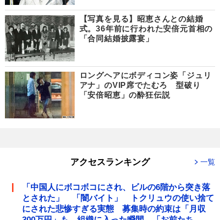
【写真を見る】昭恵さんとの結婚
式。36年前に行われた安倍元首相の
「合同結婚披露宴」
ロングヘアにボディコン姿「ジュリ
アナ」のVIP席でたむろ 型破り
「安倍昭恵」の酔狂伝説
アクセスランキング
一覧
「中国人にボコボコにされ、ビルの6階から突き落
とされた」 「闇バイト」 トクリュウの使い捨て
にされた悲惨すぎる実態 募集時の約束は「月収
300万円」も、組織に入った瞬間、「お前たち