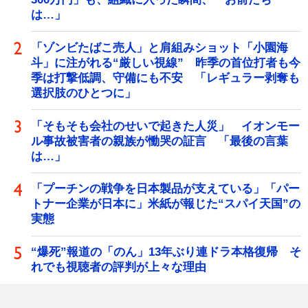
は…」
「ゾンビたばこ売人」と肩組みショット「小園海
斗」に注がれる“厳しい視線” 昨季の首位打者も今
季は打撃低調、守備にも不安 「レギュラー剥奪も
選択肢のひとつに」
「そもそも会社のせいで起きた人災」 イオンモー
ル事故被害者の親族が慟哭の証言 「最後の言葉
は…」
「プーチンの戦争を日本製品が支えている」「パー
トナー企業が日本に」米紙が報じた“スパイ天国”の
実態
“爆死”報道の「のん」13年ぶり連ドラ本格復帰 そ
れでも視聴者の評判が上々な理由