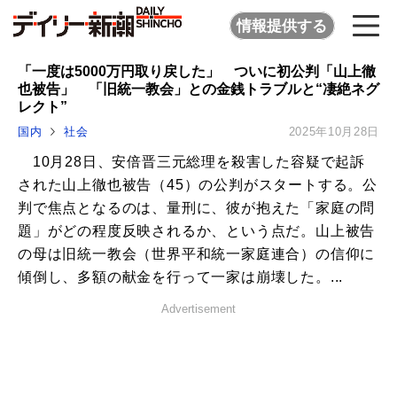
情報提供する
「一度は5000万円取り戻した」 ついに初公判「山上徹
也被告」 「旧統一教会」との金銭トラブルと“凄絶ネグ
レクト”
国内
社会
2025年10月28日
10月28日、安倍晋三元総理を殺害した容疑で起訴
された山上徹也被告（45）の公判がスタートする。公
判で焦点となるのは、量刑に、彼が抱えた「家庭の問
題」がどの程度反映されるか、という点だ。山上被告
の母は旧統一教会（世界平和統一家庭連合）の信仰に
傾倒し、多額の献金を行って一家は崩壊した。...
Advertisement