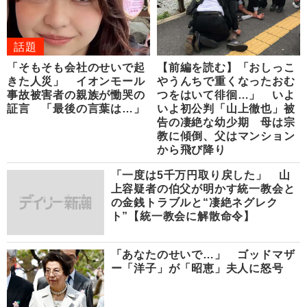
話題
「そもそも会社のせいで起
【前編を読む】「おしっこ
きた人災」 イオンモール
やうんちで重くなったおむ
事故被害者の親族が慟哭の
つをはいて徘徊…」 いよ
証言 「最後の言葉は…」
いよ初公判「山上徹也」被
告の凄絶な幼少期 母は宗
教に傾倒、父はマンション
から飛び降り
「一度は5千万円取り戻した」 山
上容疑者の伯父が明かす統一教会と
の金銭トラブルと“凄絶ネグレク
ト”【統一教会に解散命令】
「あなたのせいで…」 ゴッドマザ
ー「洋子」が「昭恵」夫人に怒号