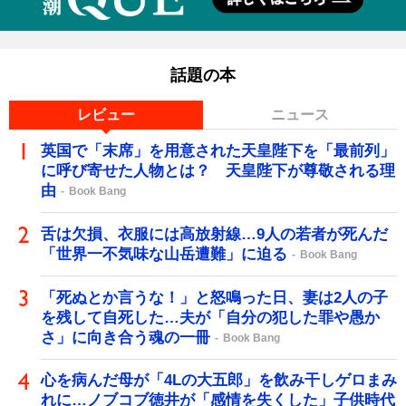
話題の本
レビュー
ニュース
英国で「末席」を用意された天皇陛下を「最前列」
に呼び寄せた人物とは？ 天皇陛下が尊敬される理
由
Book Bang
舌は欠損、衣服には高放射線…9人の若者が死んだ
「世界一不気味な山岳遭難」に迫る
Book Bang
「死ぬとか言うな！」と怒鳴った日、妻は2人の子
を残して自死した…夫が「自分の犯した罪や愚か
さ」に向き合う魂の一冊
Book Bang
心を病んだ母が「4Lの大五郎」を飲み干しゲロまみ
れに…ノブコブ徳井が「感情を失くした」子供時代