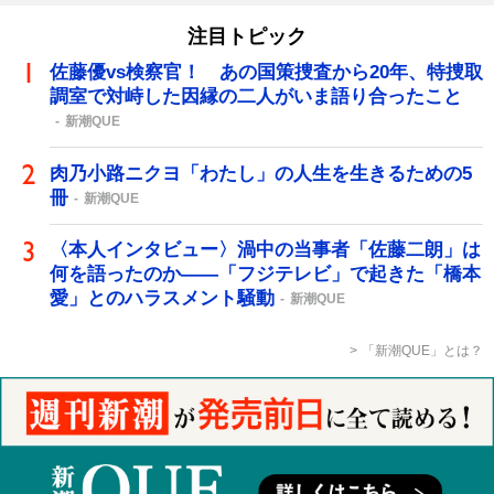
注目トピック
佐藤優vs検察官！ あの国策捜査から20年、特捜取
調室で対峙した因縁の二人がいま語り合ったこと
新潮QUE
肉乃小路ニクヨ「わたし」の人生を生きるための5
冊
新潮QUE
〈本人インタビュー〉渦中の当事者「佐藤二朗」は
何を語ったのか――「フジテレビ」で起きた「橋本
愛」とのハラスメント騒動
新潮QUE
「新潮QUE」とは？