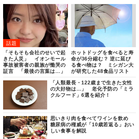
話題
「そもそも会社のせいで起
ホットドッグを食べると寿
きた人災」 イオンモール
命が36分縮む？ 逆に延び
事故被害者の親族が慟哭の
る食べ物は？ ミシガン大
証言 「最後の言葉は…」
が研究した48食品リスト
「人類最長・122歳まで生きた女性
の大好物は…」 老化予防の「ミラ
クルフード」6選を紹介！
思いきり肉を食べてワインを飲め
糖尿病の権威が「10歳若返る」おい
しい食事を解説