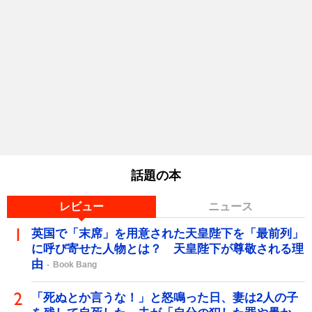
話題の本
レビュー
ニュース
英国で「末席」を用意された天皇陛下を「最前列」
に呼び寄せた人物とは？ 天皇陛下が尊敬される理
由
Book Bang
「死ぬとか言うな！」と怒鳴った日、妻は2人の子