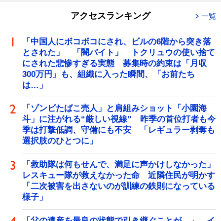
アクセスランキング
一覧
「中国人にボコボコにされ、ビルの6階から突き落
とされた」 「闇バイト」 トクリュウの使い捨て
にされた悲惨すぎる実態 募集時の約束は「月収
300万円」も、組織に入った瞬間、「お前たち
は…」
「ゾンビたばこ売人」と肩組みショット「小園海
斗」に注がれる“厳しい視線” 昨季の首位打者も今
季は打撃低調、守備にも不安 「レギュラー剥奪も
選択肢のひとつに」
「救助隊は何もせんで、満足に声かけしなかった」
レスキュー隊が救えなかった命 近隣住民が明かす
「二次被害を出さないのが訓練の鉄則になっている
様子」
「父の遺産を最良の状態で引き継ぐことが…」 イ