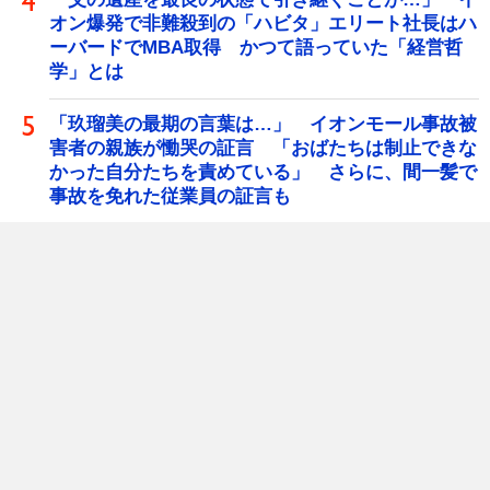
オン爆発で非難殺到の「ハビタ」エリート社長はハ
ーバードでMBA取得 かつて語っていた「経営哲
学」とは
「玖瑠美の最期の言葉は…」 イオンモール事故被
害者の親族が慟哭の証言 「おばたちは制止できな
かった自分たちを責めている」 さらに、間一髪で
事故を免れた従業員の証言も