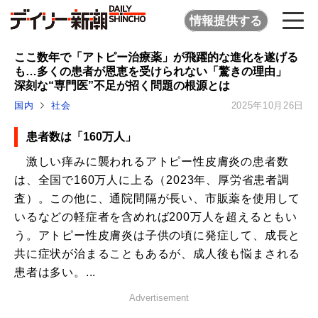
情報提供する
ここ数年で「アトピー治療薬」が飛躍的な進化を遂げる
も…多くの患者が恩恵を受けられない「驚きの理由」
深刻な“専門医”不足が招く問題の根源とは
国内
社会
2025年10月26日
患者数は「160万人」
激しい痒みに襲われるアトピー性皮膚炎の患者数
は、全国で160万人に上る（2023年、厚労省患者調
査）。この他に、通院間隔が長い、市販薬を使用して
いるなどの軽症者を含めれば200万人を超えるともい
う。アトピー性皮膚炎は子供の頃に発症して、成長と
共に症状が治まることもあるが、成人後も悩まされる
患者は多い。...
Advertisement