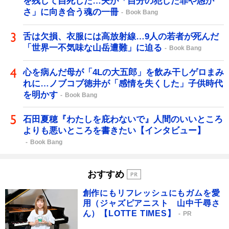
を残して自死した…夫が「自分の犯した罪や愚か
さ」に向き合う魂の一冊
Book Bang
舌は欠損、衣服には高放射線…9人の若者が死んだ
「世界一不気味な山岳遭難」に迫る
Book Bang
心を病んだ母が「4Lの大五郎」を飲み干しゲロまみ
れに…ノブコブ徳井が「感情を失くした」子供時代
を明かす
Book Bang
石田夏穂『わたしを庇わないで』人間のいいところ
よりも悪いところを書きたい【インタビュー】
Book Bang
おすすめ
創作にもリフレッシュにもガムを愛
用（ジャズピアニスト 山中千尋さ
ん）【LOTTE TIMES】
PR