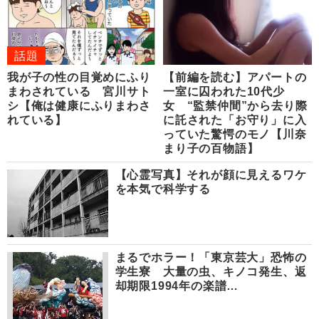
話題
我が子の性の目覚めにふり
【前編を読む】アパートの
まわされている 宮川サト
一室に囚われた10代少
シ【俺は健康にふりまわさ
女 “監禁仲間”から去り際
れている】
に託された「お守り」に入
っていた驚愕のモノ【川奈
まり子の百物語】
【心霊写真】それが顔に見えるワケ
を本気で科学する
まるでホラー！「東京芸大」恐怖の
学生寮 大量の虫、キノコ発生、返
却期限1994年の楽譜…