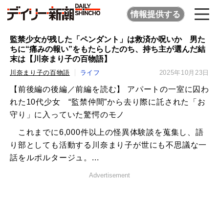
情報提供する
監禁少女が残した「ペンダント」は救済か呪いか 男た
ちに“痛みの報い”をもたらしたのち、持ち主が選んだ結
末は【川奈まり子の百物語】
川奈まり子の百物語
ライフ
2025年10月23日
【前後編の後編／前編を読む】 アパートの一室に囚わ
れた10代少女 “監禁仲間”から去り際に託された「お
守り」に入っていた驚愕のモノ
これまでに6,000件以上の怪異体験談を蒐集し、語
り部としても活動する川奈まり子が世にも不思議な一
話をルポルタージュ。...
Advertisement