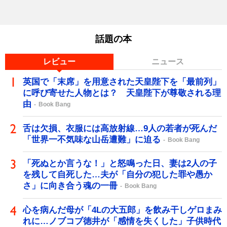
話題の本
レビュー
ニュース
英国で「末席」を用意された天皇陛下を「最前列」
に呼び寄せた人物とは？ 天皇陛下が尊敬される理
由
Book Bang
舌は欠損、衣服には高放射線…9人の若者が死んだ
「世界一不気味な山岳遭難」に迫る
Book Bang
「死ぬとか言うな！」と怒鳴った日、妻は2人の子
を残して自死した…夫が「自分の犯した罪や愚か
さ」に向き合う魂の一冊
Book Bang
心を病んだ母が「4Lの大五郎」を飲み干しゲロまみ
れに…ノブコブ徳井が「感情を失くした」子供時代