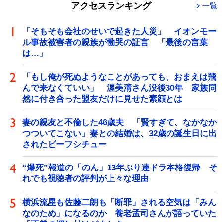
アクセスランキング
一覧
「そもそも会社のせいで起きた人災」 イオンモー
ル事故被害者の親族が慟哭の証言 「最後の言葉
は…」
「もし俺が死ぬようなことがあっても、おまえは飛
んで来なくていい」 渥美清さん没後30年 家族同
然に付き合った盟友だけに見せた素顔とは
妻の親友と不倫した46歳夫 「賢すぎて、なかなか
つついてこない」妻との結婚は、32歳の誕生日に出
されたビーフシチュー
“爆死”報道の「のん」13年ぶり連ドラ本格復帰 そ
れでも視聴者の評判が上々な理由
横浜流星も佐藤二朗も「断罪」される空気は「みん
なのため」になるのか 養老孟司さんが語っていた