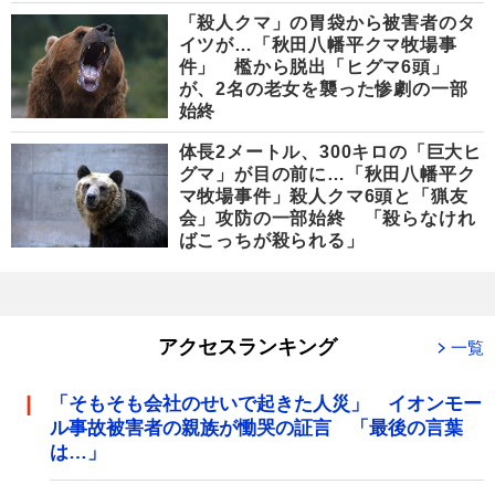
「殺人クマ」の胃袋から被害者のタ
イツが…「秋田八幡平クマ牧場事
件」 檻から脱出「ヒグマ6頭」
が、2名の老女を襲った惨劇の一部
始終
体長2メートル、300キロの「巨大ヒ
グマ」が目の前に…「秋田八幡平ク
マ牧場事件」殺人クマ6頭と「猟友
会」攻防の一部始終 「殺らなけれ
ばこっちが殺られる」
アクセスランキング
一覧
「そもそも会社のせいで起きた人災」 イオンモー
ル事故被害者の親族が慟哭の証言 「最後の言葉
は…」