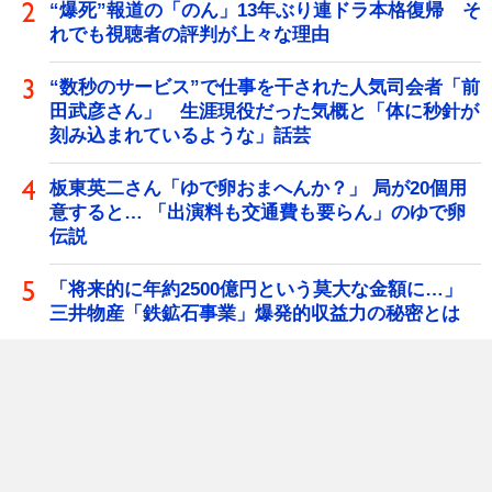
“爆死”報道の「のん」13年ぶり連ドラ本格復帰 そ
れでも視聴者の評判が上々な理由
“数秒のサービス”で仕事を干された人気司会者「前
田武彦さん」 生涯現役だった気概と「体に秒針が
刻み込まれているような」話芸
板東英二さん「ゆで卵おまへんか？」 局が20個用
意すると… 「出演料も交通費も要らん」のゆで卵
伝説
「将来的に年約2500億円という莫大な金額に…」
三井物産「鉄鉱石事業」爆発的収益力の秘密とは