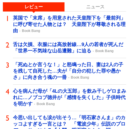
レビュー
ニュース
英国で「末席」を用意された天皇陛下を「最前列」
に呼び寄せた人物とは？ 天皇陛下が尊敬される理
由
Book Bang
舌は欠損、衣服には高放射線…9人の若者が死んだ
「世界一不気味な山岳遭難」に迫る
Book Bang
「死ぬとか言うな！」と怒鳴った日、妻は2人の子
を残して自死した…夫が「自分の犯した罪や愚か
さ」に向き合う魂の一冊
Book Bang
心を病んだ母が「4Lの大五郎」を飲み干しゲロまみ
れに…ノブコブ徳井が「感情を失くした」子供時代
を明かす
Book Bang
今思い出しても涙が出そう…「明石家さんま」のカ
ッコよすぎる一言とは？ 「電波少年」伝説のプロ