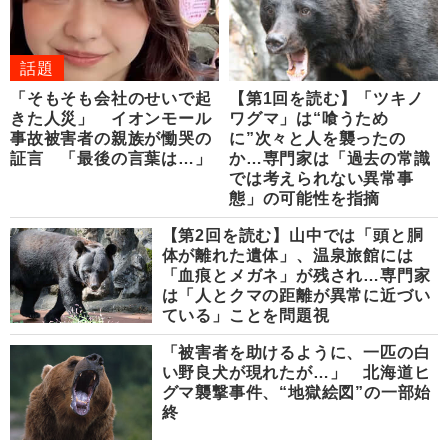
話題
「そもそも会社のせいで起
【第1回を読む】「ツキノ
きた人災」 イオンモール
ワグマ」は“喰うため
事故被害者の親族が慟哭の
に”次々と人を襲ったの
証言 「最後の言葉は…」
か…専門家は「過去の常識
では考えられない異常事
態」の可能性を指摘
【第2回を読む】山中では「頭と胴
体が離れた遺体」、温泉旅館には
「血痕とメガネ」が残され…専門家
は「人とクマの距離が異常に近づい
ている」ことを問題視
「被害者を助けるように、一匹の白
い野良犬が現れたが…」 北海道ヒ
グマ襲撃事件、“地獄絵図”の一部始
終