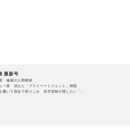
潮 最新号
震 修羅の人間模様
ん一家 消えた「プライベートジェット」帰国
を履いて国会で座りこみ 高市首相が隠したい「...