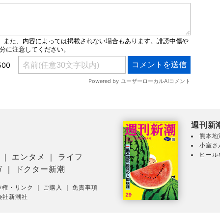
週刊新
熊本地
小室さ
ヒール
｜
エンタメ
｜
ライフ
ガ
｜
ドクター新潮
作権・リンク
｜
ご購入
｜
免責事項
会社新潮社