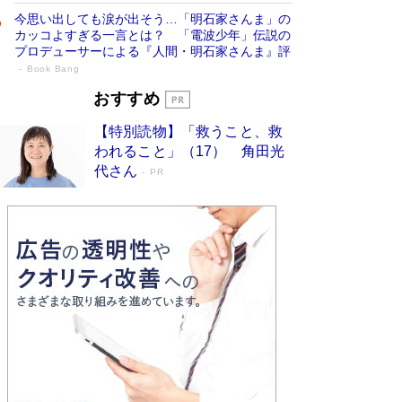
今思い出しても涙が出そう…「明石家さんま」の
カッコよすぎる一言とは？ 「電波少年」伝説の
プロデューサーによる『人間・明石家さんま』評
Book Bang
「宇宙兄弟」最終46巻がベストセラー1
おすすめ
位 宇宙開発への関心を押し上げた18年の
【特別読物】「救うこと、救
物語に幕 特装版には「宇宙で描かれたマ
われること」（17） 角田光
ンガ」も収録
Book Bang
代さん
PR
美輪明宏 晩年の回答を集めた『ほほえんで生き
るための人生相談』がランクイン［エンターテイ
メントベストセラー］
Book Bang
「『火垂るの墓』は、大嘘である」原作者が抱き
続けた“自責の念”とは…「自己憐憫は描きたくな
い」監督が徹底的にこだわったこと（後編） #
戦争の記憶
Book Bang
入社10年目にして最下位の営業がトップに大逆
転 上司の“意外な一言”から生まれた「雑談のテ
クニック」とは
Book Bang
皇室はなぜ世界から尊敬されているのか？ 「天