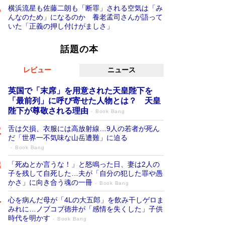
横浜流星も佐藤二朗も「断罪」される空気は「み
んなのため」になるのか 養老孟司さんが語って
いた「正義の押し付けがましさ」
話題の本
レビュー
ニュース
英国で「末席」を用意された天皇陛下を
「最前列」に呼び寄せた人物とは？ 天皇
陛下が尊敬される理由
Book Bang
舌は欠損、衣服には高放射線…9人の若者が死ん
だ「世界一不気味な山岳遭難」に迫る
Book Bang
「死ぬとか言うな！」と怒鳴った日、妻は2人の
子を残して自死した…夫が「自分の犯した罪や愚
かさ」に向き合う魂の一冊
Book Bang
心を病んだ母が「4Lの大五郎」を飲み干しゲロま
みれに…ノブコブ徳井が「感情を失くした」子供
時代を明かす
Book Bang