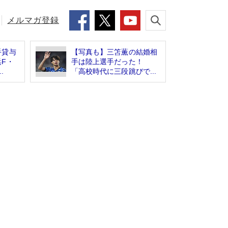
メルマガ登録
手貸与
【写真も】三笘薫の結婚相
F・
手は陸上選手だった！
.
「高校時代に三段跳びで...