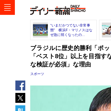
“いまだかつてない非常事
態” 横浜F・マリノスはな
ぜ急に弱くなったの...
ブラジルに歴史的勝利「ポッ
「ベスト8位」以上を目指す
な検証が必須」な理由
スポーツ