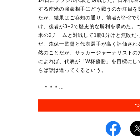
14日にブラジル代表と対戦した。日本代表
する南米の強豪相手にどう戦うのか注目を
たが、結果はご存知の通り、前者が2−2で
け、後者が3−2で歴史的な勝利を収めた。
米の2チームと対戦して1勝1分けと無敗だ
だ。森保一監督と代表選手が高く評価され
然のことだが、サッカージャーナリストの
によれば、代表が「W杯優勝」を目標にし
らば話は違ってくるという。
＊＊＊...
つ