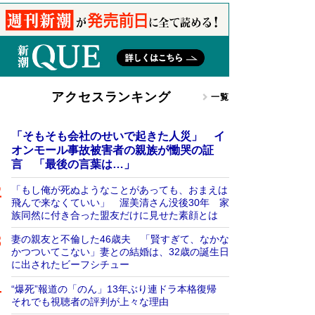
アクセスランキング
一覧
「そもそも会社のせいで起きた人災」 イ
オンモール事故被害者の親族が慟哭の証
言 「最後の言葉は…」
「もし俺が死ぬようなことがあっても、おまえは
飛んで来なくていい」 渥美清さん没後30年 家
族同然に付き合った盟友だけに見せた素顔とは
妻の親友と不倫した46歳夫 「賢すぎて、なかな
かつついてこない」妻との結婚は、32歳の誕生日
に出されたビーフシチュー
“爆死”報道の「のん」13年ぶり連ドラ本格復帰
それでも視聴者の評判が上々な理由