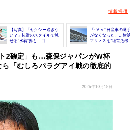
情報提供
【写真】「セクシー過ぎな
「ついに日産車の選
い？」抜群のスタイルで魅
がなくなった」…横浜
せる“水着”姿も 目...
マリノスを“経営危機..
ト2確定」も…森保ジャパンがW杯
なら「むしろパラグアイ戦の徹底的
2025年10月18日