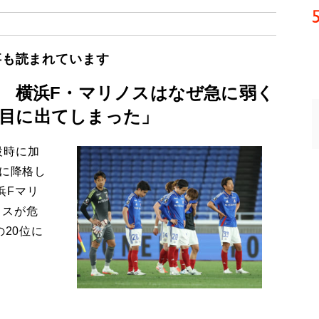
事も読まれています
” 横浜F・マリノスはなぜ急に弱く
目に出てしまった」
設時に加
2に降格し
浜Fマリ
ノスが危
の20位に