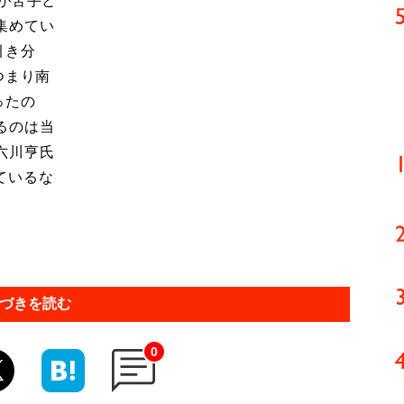
が苦手と
集めてい
引き分
つまり南
ったの
るのは当
六川亨氏
ているな
づきを読む
0