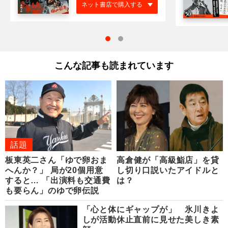
ネット書店で購入する
こんな記事も読まれています
話題
板東英二さん「ゆで卵おま
高倉健が「高級鮨店」を貸
へんか？」 局が20個用意
し切り口説いたアイドルと
すると… 「出演料も交通費
は？
も要らん」のゆで卵伝説
「心と体にギャップが」 氷川きよ
しが活動休止直前に見せた美しき素