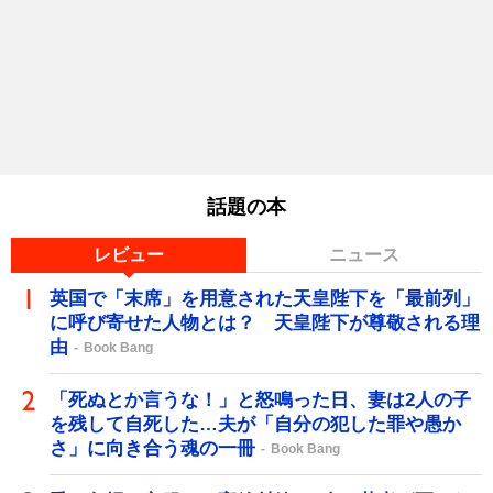
話題の本
レビュー
ニュース
英国で「末席」を用意された天皇陛下を「最前列」
に呼び寄せた人物とは？ 天皇陛下が尊敬される理
由
Book Bang
「死ぬとか言うな！」と怒鳴った日、妻は2人の子
を残して自死した…夫が「自分の犯した罪や愚か
さ」に向き合う魂の一冊
Book Bang