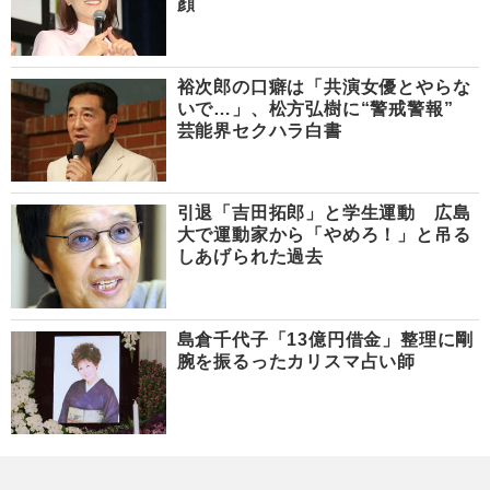
顔
裕次郎の口癖は「共演女優とやらな
いで…」、松方弘樹に“警戒警報”
芸能界セクハラ白書
引退「吉田拓郎」と学生運動 広島
大で運動家から「やめろ！」と吊る
しあげられた過去
島倉千代子「13億円借金」整理に剛
腕を振るったカリスマ占い師