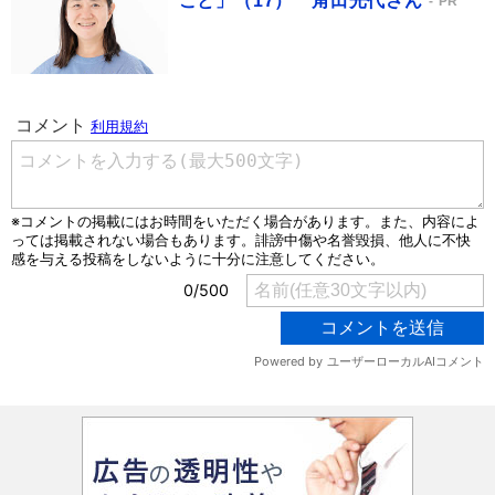
こと」（17） 角田光代さん
PR