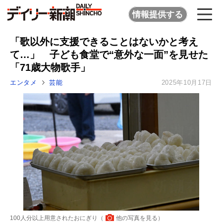
情報提供する
「歌以外に支援できることはないかと考え
て…」 子ども食堂で“意外な一面”を見せた
「71歳大物歌手」
エンタメ
芸能
2025年10月17日
100人分以上用意されたおにぎり（
他の写真を見る
）