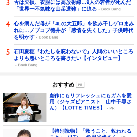
舌は欠損、衣服には高放射線…9人の若者が死んだ
「世界一不気味な山岳遭難」に迫る
Book Bang
心を病んだ母が「4Lの大五郎」を飲み干しゲロまみ
れに…ノブコブ徳井が「感情を失くした」子供時代
を明かす
Book Bang
石田夏穂『わたしを庇わないで』人間のいいところ
よりも悪いところを書きたい【インタビュー】
Book Bang
おすすめ
創作にもリフレッシュにもガムを愛
用（ジャズピアニスト 山中千尋さ
ん）【LOTTE TIMES】
PR
【特別読物】「救うこと、救われる