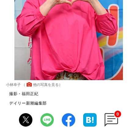
小林幸子 （
他の写真を見る
）
撮影・福田正紀
デイリー新潮編集部
0