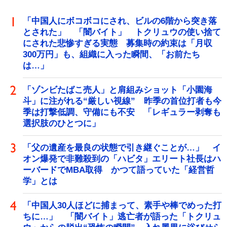
「中国人にボコボコにされ、ビルの6階から突き落
とされた」 「闇バイト」 トクリュウの使い捨て
にされた悲惨すぎる実態 募集時の約束は「月収
300万円」も、組織に入った瞬間、「お前たち
は…」
「ゾンビたばこ売人」と肩組みショット「小園海
斗」に注がれる“厳しい視線” 昨季の首位打者も今
季は打撃低調、守備にも不安 「レギュラー剥奪も
選択肢のひとつに」
「父の遺産を最良の状態で引き継ぐことが…」 イ
オン爆発で非難殺到の「ハビタ」エリート社長はハ
ーバードでMBA取得 かつて語っていた「経営哲
学」とは
「中国人30人ほどに捕まって、素手や棒でめった打
ちに…」 「闇バイト」逃亡者が語った「トクリュ