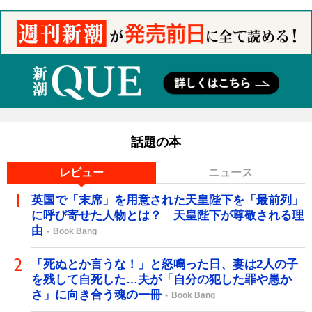
話題の本
レビュー
ニュース
英国で「末席」を用意された天皇陛下を「最前列」
に呼び寄せた人物とは？ 天皇陛下が尊敬される理
由
Book Bang
「死ぬとか言うな！」と怒鳴った日、妻は2人の子
を残して自死した…夫が「自分の犯した罪や愚か
さ」に向き合う魂の一冊
Book Bang