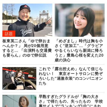
話題
板東英二さん「ゆで卵おま
「めざまし」時代は胸を小
へんか？」 局が20個用意
さく“逆加工”…「グラビア
すると… 「出演料も交通費
やるくらいなら新潟に帰ろ
も要らん」のゆで卵伝説
うと」豊島心桜を変えた20
歳の決心
これで「露出控えめ」なんて信じら
れない！ 東京オートサロンに勢ぞ
ろいした“過激衣装“のコンパニオン
たち
早熟すぎたグラドルが「胸の大き
さ」で得たもの、失ったもの 学校
裏サイトで“ランキング1位”にされ