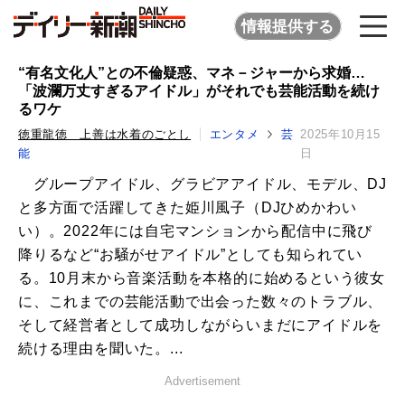
情報提供する
“有名文化人”との不倫疑惑、マネ－ジャーから求婚…
「波瀾万丈すぎるアイドル」がそれでも芸能活動を続け
るワケ
徳重龍徳 上善は水着のごとし
エンタメ
芸
2025年10月15
能
日
グループアイドル、グラビアアイドル、モデル、DJ
と多方面で活躍してきた姫川風子（DJひめかわい
い）。2022年には自宅マンションから配信中に飛び
降りるなど“お騒がせアイドル”としても知られてい
る。10月末から音楽活動を本格的に始めるという彼女
に、これまでの芸能活動で出会った数々のトラブル、
そして経営者として成功しながらいまだにアイドルを
続ける理由を聞いた。...
Advertisement