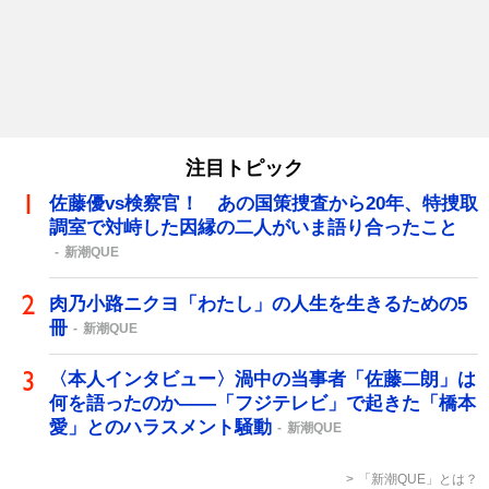
注目トピック
佐藤優vs検察官！ あの国策捜査から20年、特捜取
調室で対峙した因縁の二人がいま語り合ったこと
新潮QUE
肉乃小路ニクヨ「わたし」の人生を生きるための5
冊
新潮QUE
〈本人インタビュー〉渦中の当事者「佐藤二朗」は
何を語ったのか――「フジテレビ」で起きた「橋本
愛」とのハラスメント騒動
新潮QUE
「新潮QUE」とは？