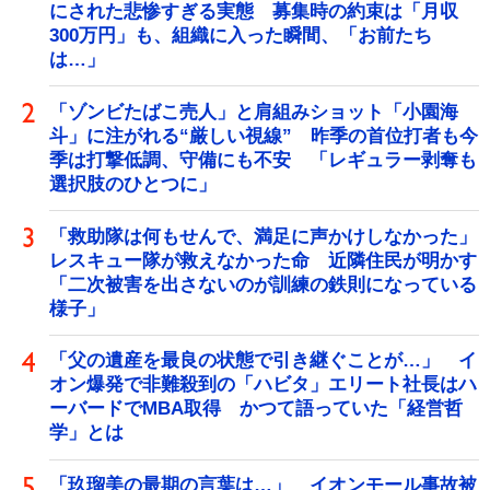
にされた悲惨すぎる実態 募集時の約束は「月収
300万円」も、組織に入った瞬間、「お前たち
は…」
「ゾンビたばこ売人」と肩組みショット「小園海
斗」に注がれる“厳しい視線” 昨季の首位打者も今
季は打撃低調、守備にも不安 「レギュラー剥奪も
選択肢のひとつに」
「救助隊は何もせんで、満足に声かけしなかった」
レスキュー隊が救えなかった命 近隣住民が明かす
「二次被害を出さないのが訓練の鉄則になっている
様子」
「父の遺産を最良の状態で引き継ぐことが…」 イ
オン爆発で非難殺到の「ハビタ」エリート社長はハ
ーバードでMBA取得 かつて語っていた「経営哲
学」とは
「玖瑠美の最期の言葉は…」 イオンモール事故被