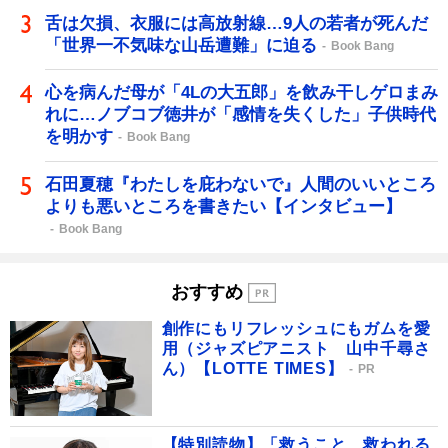
舌は欠損、衣服には高放射線…9人の若者が死んだ
「世界一不気味な山岳遭難」に迫る
Book Bang
心を病んだ母が「4Lの大五郎」を飲み干しゲロまみ
れに…ノブコブ徳井が「感情を失くした」子供時代
を明かす
Book Bang
石田夏穂『わたしを庇わないで』人間のいいところ
よりも悪いところを書きたい【インタビュー】
Book Bang
おすすめ
創作にもリフレッシュにもガムを愛
用（ジャズピアニスト 山中千尋さ
ん）【LOTTE TIMES】
PR
【特別読物】「救うこと、救われる