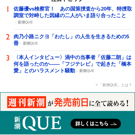
佐藤優vs検察官！ あの国策捜査から20年、特捜取
調室で対峙した因縁の二人がいま語り合ったこと
新潮QUE
肉乃小路ニクヨ「わたし」の人生を生きるための5
冊
新潮QUE
〈本人インタビュー〉渦中の当事者「佐藤二朗」は
何を語ったのか――「フジテレビ」で起きた「橋本
愛」とのハラスメント騒動
新潮QUE
「新潮QUE」とは？