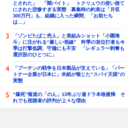
とされた」 「闇バイト」 トクリュウの使い捨て
にされた悲惨すぎる実態 募集時の約束は「月収
300万円」も、組織に入った瞬間、「お前たち
は…」
「ゾンビたばこ売人」と肩組みショット「小園海
斗」に注がれる“厳しい視線” 昨季の首位打者も今
季は打撃低調、守備にも不安 「レギュラー剥奪も
選択肢のひとつに」
「プーチンの戦争を日本製品が支えている」「パー
トナー企業が日本に」米紙が報じた“スパイ天国”の
実態
“爆死”報道の「のん」13年ぶり連ドラ本格復帰 そ
れでも視聴者の評判が上々な理由