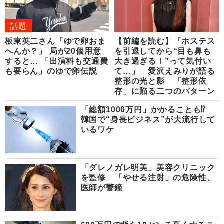
話題
板東英二さん「ゆで卵おま
【前編を読む】「ホステス
へんか？」 局が20個用意
を引退してから“目も鼻も
すると… 「出演料も交通費
大き過ぎる！”って気付い
も要らん」のゆで卵伝説
て…」 愛沢えみりが語る
整形の光と影 「整形依
存」に陥る二つのパターン
「総額1000万円」かかることも⁉
韓国で“身長ビジネス”が大流行して
いるワケ
「ダレノガレ明美」美容クリニック
を監修 「やせる注射」の危険性、
医師が警鐘