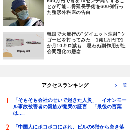
600万円で背を10センチ高くするこ
とが可能…骨延長手術を600例行っ
た整形外科医の告白
韓国で大流行の“ダイエット注射”ウ
ゴービを打ってみた 1発1万円で1
か月10キロ減も…思わぬ副作用が社
会問題化の懸念
アクセスランキング
一覧
「そもそも会社のせいで起きた人災」 イオンモー
ル事故被害者の親族が慟哭の証言 「最後の言葉
は…」
「中国人にボコボコにされ、ビルの6階から突き落