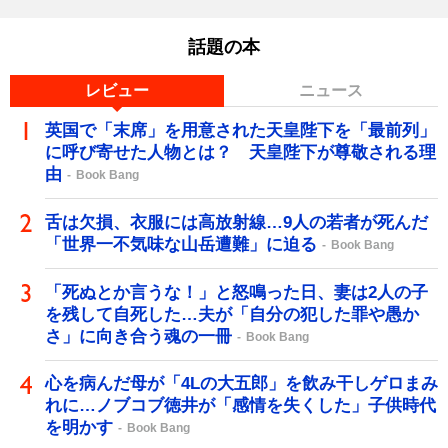
話題の本
レビュー
ニュース
英国で「末席」を用意された天皇陛下を「最前列」
に呼び寄せた人物とは？ 天皇陛下が尊敬される理
由
Book Bang
舌は欠損、衣服には高放射線…9人の若者が死んだ
「世界一不気味な山岳遭難」に迫る
Book Bang
「死ぬとか言うな！」と怒鳴った日、妻は2人の子
を残して自死した…夫が「自分の犯した罪や愚か
さ」に向き合う魂の一冊
Book Bang
心を病んだ母が「4Lの大五郎」を飲み干しゲロまみ
れに…ノブコブ徳井が「感情を失くした」子供時代
を明かす
Book Bang