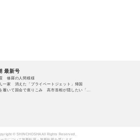
潮 最新号
震 修羅の人間模様
ん一家 消えた「プライベートジェット」帰国
を履いて国会で座りこみ 高市首相が隠したい「...
pyright © SHINCHOSHA All Rights Reserved.
データについて無断転用・無断転載を禁じます。