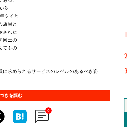
である。
ない対
毎年タイと
の店員と
示された
間同士の
んてもの
員に求められるサービスのレベルのあるべき姿
づきを読む
0