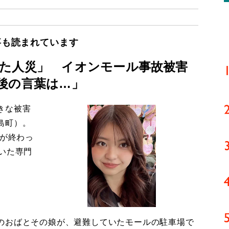
事も読まれています
た人災」 イオンモール事故被害
後の言葉は…」
きな被害
島町）。
導が終わっ
いた専門
のおばとその娘が、避難していたモールの駐車場で