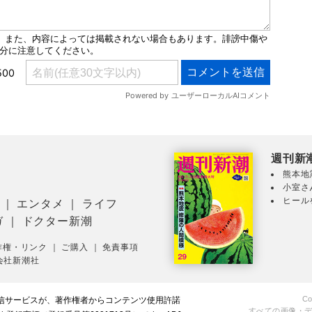
週刊新
熊本地
小室さ
ヒール
｜
エンタメ
｜
ライフ
ガ
｜
ドクター新潮
作権・リンク
｜
ご購入
｜
免責事項
会社新潮社
Co
配信サービスが、著作権者からコンテンツ使用許諾
すべての画像・