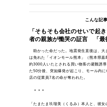
こんな記
「そもそも会社のせいで起き
者の親族が慟哭の証言 「最
助かった命だった。地震発生直後は、大
は免れた「イオンモール熊本」（熊本県嘉
約3000人いたとされる買い物客の避難誘
た50分後、突如爆発が起こり、モール内に
店の従業員7名の命が奪われた。
＊＊＊
「たまたま玖瑠美（くるみ）本人と、彼女