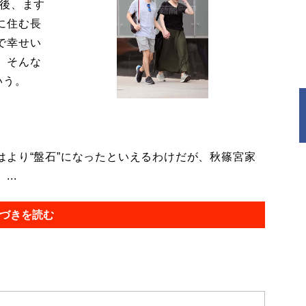
今後、ます
に住む長
で幸せい
。そんな
いう。
より“盤石”になったといえるわけだが、秋篠宮家
..
づきを読む