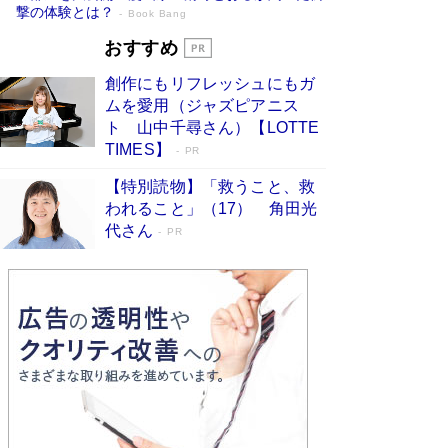
撃の体験とは？
Book Bang
追悼・東野圭吾さん 週間ベストセラーラ
おすすめ
ンキングに『容疑者Xの献身』『白夜行』
創作にもリフレッシュにもガ
など代表作が並ぶ［文庫ベストセラー］
ムを愛用（ジャズピアニス
Book Bang
ト 山中千尋さん）【LOTTE
73歳でも働くしかない 「老後レス時代」に交通
TIMES】
PR
誘導員の独白が話題
Book Bang
【特別読物】「救うこと、救
「なんで？ そんな馬鹿な……」90歳になった作
われること」（17） 角田光
家・阿刀田高さんが、ひとり暮らしの生活を明か
代さん
す
PR
Book Bang
竹内由恵の前に現れた「テレビ観ないんだよね
ぇ」という男性…夫を選んでテレ朝退社したワケ
Book Bang
和田秀樹の70代、80代向け新書がベスト3を独
占 上半期1位にも選出［新書ベストセラー］
Book Bang