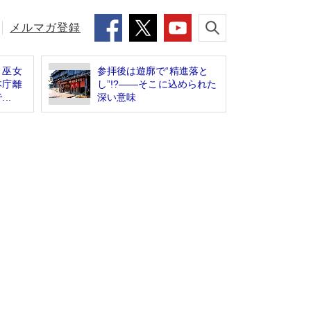
メルマガ登録
、巫女
参拝後は遊廓で“精進落と
本庁離
し”!?――そこに込められた
..
深い意味