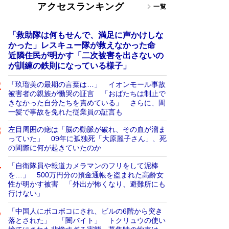
アクセスランキング
一覧
「救助隊は何もせんで、満足に声かけしな
かった」レスキュー隊が救えなかった命
近隣住民が明かす「二次被害を出さないの
が訓練の鉄則になっている様子」
「玖瑠美の最期の言葉は…」 イオンモール事故
被害者の親族が慟哭の証言 「おばたちは制止で
きなかった自分たちを責めている」 さらに、間
一髪で事故を免れた従業員の証言も
左目周囲の痣は「脳の動脈が破れ、その血が溜ま
っていた」 09年に孤独死「大原麗子さん」、死
の間際に何が起きていたのか
「自衛隊員や報道カメラマンのフリをして泥棒
を…」 500万円分の預金通帳を盗まれた高齢女
性が明かす被害 「外出が怖くなり、避難所にも
行けない」
「中国人にボコボコにされ、ビルの6階から突き
落とされた」 「闇バイト」 トクリュウの使い