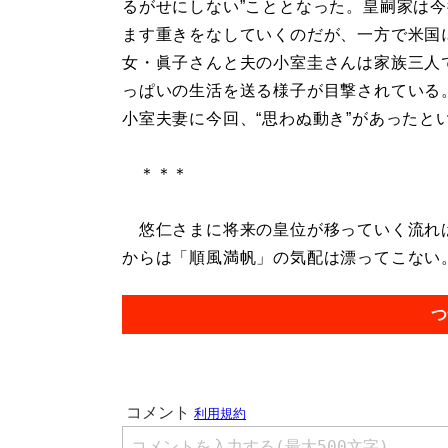
るがせにしない”こととなった。皇嗣家は
ます重きをなしていくのだが、一方で米国
女・眞子さんと夫の小室圭さんは家族三人
っぱいの生活を送る様子が目撃されている
小室夫妻に今回、“思わぬ動き”があったと
＊＊＊
悠仁さまに将来の皇位が移っていく流れは
からは「順風満帆」の気配は漂ってこない。.
つ