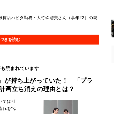
貨店ハビタ勤務・大竹玖瑠美さん（享年22）の親
づきを読む
事も読まれています
」が持ち上がっていた！ 「プラ
計画立ち消えの理由とは？
いては引
流れを“ゆ