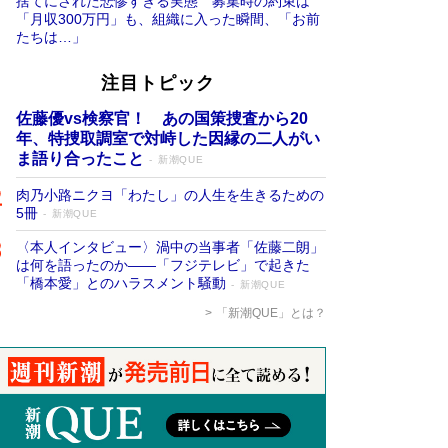
捨てにされた悲惨すぎる実態 募集時の約束は
「月収300万円」も、組織に入った瞬間、「お前
たちは…」
注目トピック
佐藤優vs検察官！ あの国策捜査から20
年、特捜取調室で対峙した因縁の二人がい
ま語り合ったこと
新潮QUE
肉乃小路ニクヨ「わたし」の人生を生きるための
5冊
新潮QUE
〈本人インタビュー〉渦中の当事者「佐藤二朗」
は何を語ったのか――「フジテレビ」で起きた
「橋本愛」とのハラスメント騒動
新潮QUE
「新潮QUE」とは？