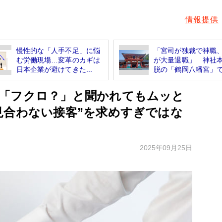
情報提供
慢性的な「人手不足」に悩
「宮司が独裁で神職
む労働現場…変革のカギは
が大量退職」 神社
日本企業が避けてきた...
脱の「鶴岡八幡宮」で.
「フクロ？」と聞かれてもムッと
見合わない接客”を求めすぎではな
2025年09月25日