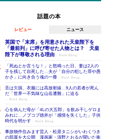
話題の本
レビュー
ニュース
英国で「末席」を用意された天皇陛下を
「最前列」に呼び寄せた人物とは？ 天皇
陛下が尊敬される理由
Book Bang
「死ぬとか言うな！」と怒鳴った日、妻は2人の
子を残して自死した…夫が「自分の犯した罪や愚
かさ」に向き合う魂の一冊
Book Bang
舌は欠損、衣服には高放射線…9人の若者が死ん
だ「世界一不気味な山岳遭難」に迫る
Book Bang
心を病んだ母が「4Lの大五郎」を飲み干しゲロま
みれに…ノブコブ徳井が「感情を失くした」子供
時代を明かす
Book Bang
事故物件住みます芸人・松原タニシがいわくつき
の部屋を大公開 漫画家・清野とおるが聞いた衝