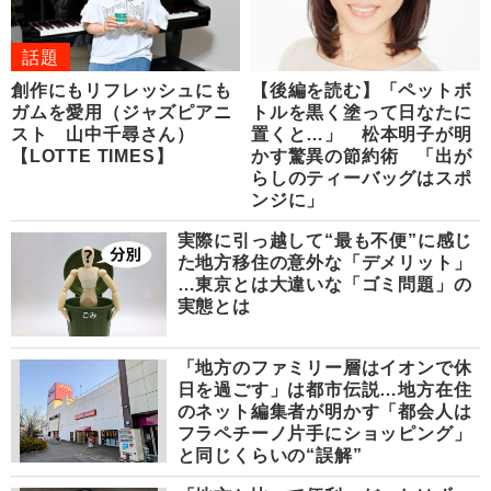
話題
創作にもリフレッシュにも
【後編を読む】「ペットボ
ガムを愛用（ジャズピアニ
トルを黒く塗って日なたに
スト 山中千尋さん）
置くと…」 松本明子が明
【LOTTE TIMES】
かす驚異の節約術 「出が
らしのティーバッグはスポ
ンジに」
実際に引っ越して“最も不便”に感じ
た地方移住の意外な「デメリット」
…東京とは大違いな「ゴミ問題」の
実態とは
「地方のファミリー層はイオンで休
日を過ごす」は都市伝説…地方在住
のネット編集者が明かす「都会人は
フラペチーノ片手にショッピング」
と同じくらいの“誤解”