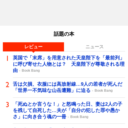
話題の本
レビュー
ニュース
英国で「末席」を用意された天皇陛下を「最前列」
に呼び寄せた人物とは？ 天皇陛下が尊敬される理
由
Book Bang
舌は欠損、衣服には高放射線…9人の若者が死んだ
「世界一不気味な山岳遭難」に迫る
Book Bang
「死ぬとか言うな！」と怒鳴った日、妻は2人の子
を残して自死した…夫が「自分の犯した罪や愚か
さ」に向き合う魂の一冊
Book Bang