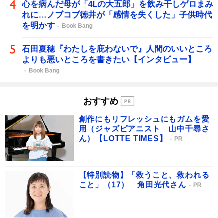
心を病んだ母が「4Lの大五郎」を飲み干しゲロまみ
れに…ノブコブ徳井が「感情を失くした」子供時代
を明かす
Book Bang
石田夏穂『わたしを庇わないで』人間のいいところ
よりも悪いところを書きたい【インタビュー】
Book Bang
おすすめ
創作にもリフレッシュにもガムを愛
用（ジャズピアニスト 山中千尋さ
ん）【LOTTE TIMES】
PR
【特別読物】「救うこと、救われる
こと」（17） 角田光代さん
PR