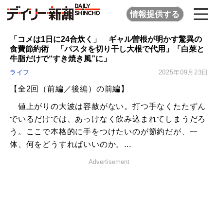
情報提供する
「コメは1日に24合炊く」 ギャル曽根が明かす驚異の
食費節約術 「パスタを切り干し大根で代用」「白菜と
牛脂だけで“すき焼き風”に」
ライフ
2025年09月23日
【全2回（前編／後編）の前編】
値上がりの大波は容赦がない。打つ手なくたたずん
でいるだけでは、あっけなく飲み込まれてしまうだろ
う。ここで本格的に手をつけたいのが節約だが、一
体、何をどうすればいいのか。...
Advertisement