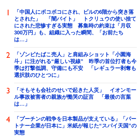
「中国人にボコボコにされ、ビルの6階から突き落
とされた」 「闇バイト」 トクリュウの使い捨て
にされた悲惨すぎる実態 募集時の約束は「月収
300万円」も、組織に入った瞬間、「お前たち
は…」
「ゾンビたばこ売人」と肩組みショット「小園海
斗」に注がれる“厳しい視線” 昨季の首位打者も今
季は打撃低調、守備にも不安 「レギュラー剥奪も
選択肢のひとつに」
「そもそも会社のせいで起きた人災」 イオンモー
ル事故被害者の親族が慟哭の証言 「最後の言葉
は…」
「プーチンの戦争を日本製品が支えている」「パー
トナー企業が日本に」米紙が報じた“スパイ天国”の
実態