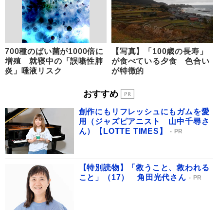
700種のばい菌が1000倍に
【写真】「100歳の長寿」
増殖 就寝中の「誤嚥性肺
が食べている夕食 色合い
炎」唾液リスク
が特徴的
おすすめ
創作にもリフレッシュにもガムを愛
用（ジャズピアニスト 山中千尋さ
ん）【LOTTE TIMES】
PR
【特別読物】「救うこと、救われる
こと」（17） 角田光代さん
PR