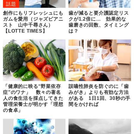
話題
創作にもリフレッシュにも
歯が減ると要介護認定リス
ガムを愛用（ジャズピアニ
クが1.2倍に… 効果的な
スト 山中千尋さん）
歯磨きの回数、タイミング
【LOTTE TIMES】
は？
「健康的に映る“野菜依存
誤嚥性肺炎を防ぐのに「歯
症”のワナ」 数々の著名
みがき」よりも有効な方法
人の食生活を採点してきた
がある 1日1回、30秒の手
管理栄養士が明かす「理想
間をかければ
の食卓」