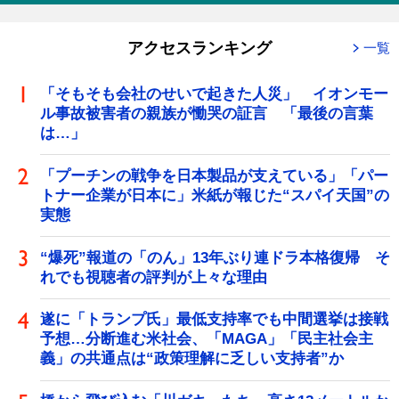
アクセスランキング
一覧
「そもそも会社のせいで起きた人災」 イオンモー
ル事故被害者の親族が慟哭の証言 「最後の言葉
は…」
「プーチンの戦争を日本製品が支えている」「パー
トナー企業が日本に」米紙が報じた“スパイ天国”の
実態
“爆死”報道の「のん」13年ぶり連ドラ本格復帰 そ
れでも視聴者の評判が上々な理由
遂に「トランプ氏」最低支持率でも中間選挙は接戦
予想…分断進む米社会、「MAGA」「民主社会主
義」の共通点は“政策理解に乏しい支持者”か