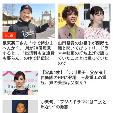
話題
板東英二さん「ゆで卵おま
山田裕貴のお相手が西野七
へんか？」 局が20個用意
瀬と聞いてびっくり…ドラ
すると… 「出演料も交通費
マや映画の打ち上げで語っ
も要らん」のゆで卵伝説
ていたこととは違っていた
ので
【写真4枚】「北川景子」父が海上
自衛隊のHPに登場 三菱重工の重
役、娘の美形は父譲り？
小栗旬、“フジのドラマには二度と
出ない”の激怒