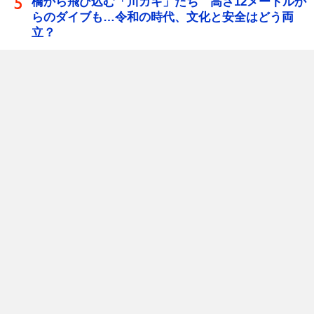
橋から飛び込む「川ガキ」たち 高さ12メートルか
らのダイブも…令和の時代、文化と安全はどう両
立？