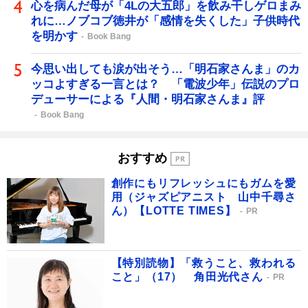
心を病んだ母が「4Lの大五郎」を飲み干しゲロまみ
れに…ノブコブ徳井が「感情を失くした」子供時代
を明かす
Book Bang
今思い出しても涙が出そう…「明石家さんま」のカ
ッコよすぎる一言とは？ 「電波少年」伝説のプロ
デューサーによる『人間・明石家さんま』評
Book Bang
おすすめ
創作にもリフレッシュにもガムを愛
用（ジャズピアニスト 山中千尋さ
ん）【LOTTE TIMES】
PR
【特別読物】「救うこと、救われる
こと」（17） 角田光代さん
PR