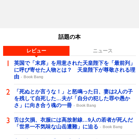
話題の本
レビュー
ニュース
英国で「末席」を用意された天皇陛下を「最前列」
に呼び寄せた人物とは？ 天皇陛下が尊敬される理
由
Book Bang
「死ぬとか言うな！」と怒鳴った日、妻は2人の子
を残して自死した…夫が「自分の犯した罪や愚か
さ」に向き合う魂の一冊
Book Bang
舌は欠損、衣服には高放射線…9人の若者が死んだ
「世界一不気味な山岳遭難」に迫る
Book Bang