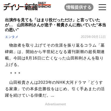
情報提供する
出演作を見ても「はまり役だっただけ」と言っていた
が… 山田和利さんが息子・裕貴さんに抱いていた“本当
の思い”
エンタメ
2025年09月11日
物故者を取り上げてその生涯を振り返るコラム「墓
碑銘」は、開始から半世紀となる週刊新潮の超長期連
載。今回は8月16日に亡くなった山田和利さんを取り
上げる。
＊＊＊
山田裕貴さんは2023年のNHK大河ドラマ「どうす
る家康」での本多忠勝役をはじめ、引く手あまたの活
躍を続けている俳優だ。...
Advertisement