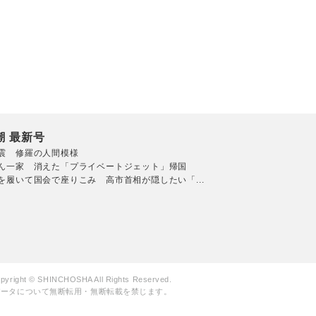
潮 最新号
震 修羅の人間模様
ん一家 消えた「プライベートジェット」帰国
を履いて国会で座りこみ 高市首相が隠したい「...
pyright © SHINCHOSHA All Rights Reserved.
データについて無断転用・無断転載を禁じます。