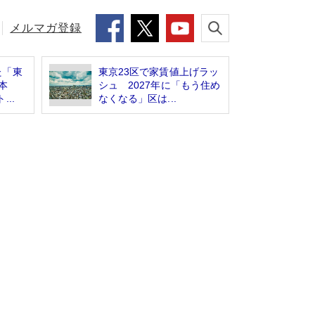
メルマガ登録
た「東
東京23区で家賃値上げラッ
本
シュ 2027年に「もう住め
..
なくなる」区は...