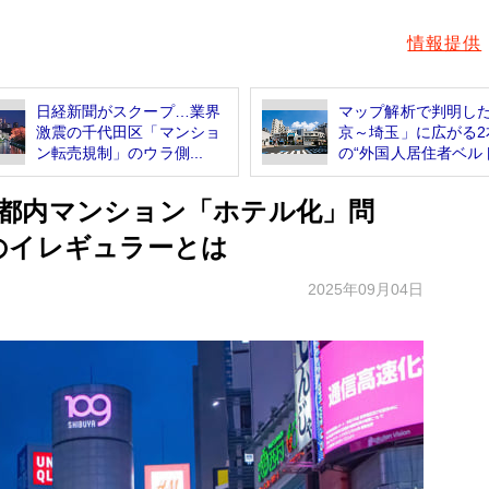
情報提供
日経新聞がスクープ…業界
マップ解析で判明し
激震の千代田区「マンショ
京～埼玉」に広がる2
ン転売規制」のウラ側...
の“外国人居住者ベルト.
都内マンション「ホテル化」問
のイレギュラーとは
2025年09月04日