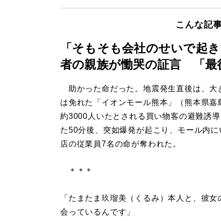
こんな記
「そもそも会社のせいで起き
者の親族が慟哭の証言 「最
助かった命だった。地震発生直後は、大
は免れた「イオンモール熊本」（熊本県嘉
約3000人いたとされる買い物客の避難誘
た50分後、突如爆発が起こり、モール内に
店の従業員7名の命が奪われた。
＊＊＊
「たまたま玖瑠美（くるみ）本人と、彼女
会っているんです」