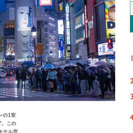
ンの1室
”。この
ホテル営