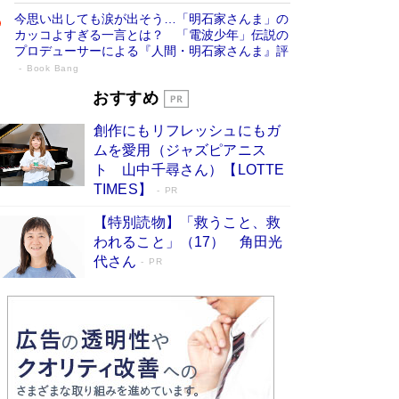
今思い出しても涙が出そう…「明石家さんま」の
カッコよすぎる一言とは？ 「電波少年」伝説の
プロデューサーによる『人間・明石家さんま』評
Book Bang
「宇宙兄弟」最終46巻がベストセラー1
おすすめ
位 宇宙開発への関心を押し上げた18年の
創作にもリフレッシュにもガ
物語に幕 特装版には「宇宙で描かれたマ
ムを愛用（ジャズピアニス
ンガ」も収録
Book Bang
ト 山中千尋さん）【LOTTE
美輪明宏 晩年の回答を集めた『ほほえんで生き
TIMES】
PR
るための人生相談』がランクイン［エンターテイ
メントベストセラー］
Book Bang
【特別読物】「救うこと、救
われること」（17） 角田光
「『火垂るの墓』は、大嘘である」原作者が抱き
代さん
続けた“自責の念”とは…「自己憐憫は描きたくな
PR
い」監督が徹底的にこだわったこと（後編） #
戦争の記憶
Book Bang
「叱って伸びるやつは、褒めたらもっと伸びる」
俳優・高嶋政伸が家族に教わった“人を育てるコ
ツ”…芸への考え方を明かす
Book Bang
東野圭吾、伊坂幸太郎の人気シリーズ最新作どち