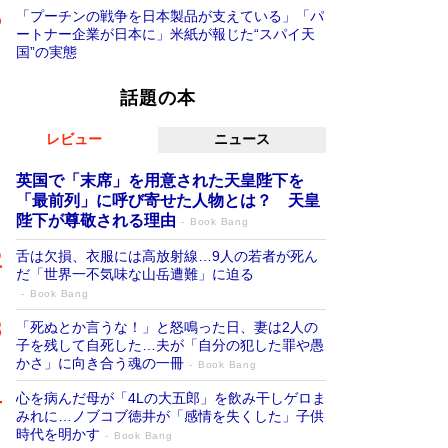
「プーチンの戦争を日本製品が支えている」「パ
ートナー企業が日本に」米紙が報じた“スパイ天
国”の実態
話題の本
レビュー
ニュース
英国で「末席」を用意された天皇陛下を
「最前列」に呼び寄せた人物とは？ 天皇
陛下が尊敬される理由
Book Bang
舌は欠損、衣服には高放射線…9人の若者が死ん
だ「世界一不気味な山岳遭難」に迫る
Book Bang
「死ぬとか言うな！」と怒鳴った日、妻は2人の
子を残して自死した…夫が「自分の犯した罪や愚
かさ」に向き合う魂の一冊
Book Bang
心を病んだ母が「4Lの大五郎」を飲み干しゲロま
みれに…ノブコブ徳井が「感情を失くした」子供
時代を明かす
Book Bang