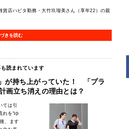
貨店ハビタ勤務・大竹玖瑠美さん（享年22）の親
づきを読む
事も読まれています
」が持ち上がっていた！ 「プラ
計画立ち消えの理由とは？
いては引
流れを“ゆ
今後、ます