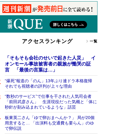
アクセスランキング
一覧
「そもそも会社のせいで起きた人災」 イ
オンモール事故被害者の親族が慟哭の証
言 「最後の言葉は…」
“爆死”報道の「のん」13年ぶり連ドラ本格復帰
それでも視聴者の評判が上々な理由
“数秒のサービス”で仕事を干された人気司会者
「前田武彦さん」 生涯現役だった気概と「体に
秒針が刻み込まれているような」話芸
板東英二さん「ゆで卵おまへんか？」 局が20個
用意すると… 「出演料も交通費も要らん」のゆ
で卵伝説