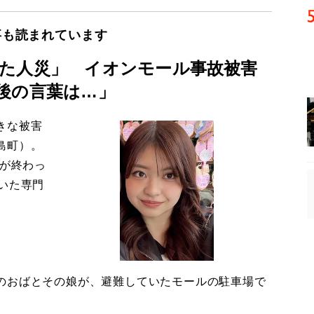
事も読まれています
た人災」 イオンモール事故被害
後の言葉は…」
きな被害
島町）。
導が終わっ
いた専門
のおばとその娘が、避難していたモールの駐車場で