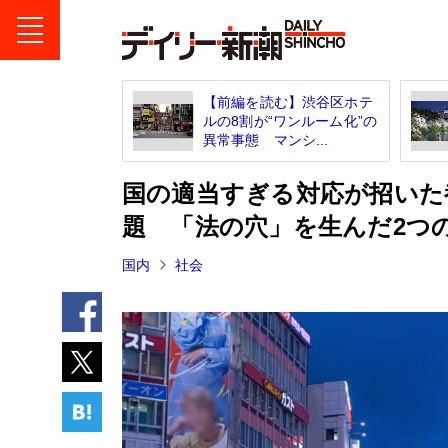
【前編を読む】渋谷区ホテ
ルの8割が“ワンルーム化”の
異常事態 マンシ...
国の適当すぎる対応が招いた
題 「法の穴」を生んだ2つ
国内
社会