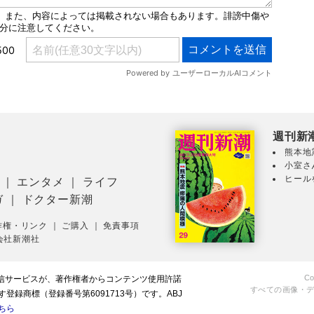
週刊新
熊本地
小室さ
ヒール
｜
エンタメ
｜
ライフ
ガ
｜
ドクター新潮
作権・リンク
｜
ご購入
｜
免責事項
会社新潮社
Co
配信サービスが、著作権者からコンテンツ使用許諾
すべての画像・
録商標（登録番号第6091713号）です。ABJ
ちら