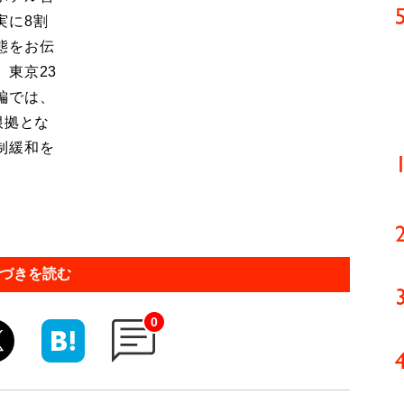
実に8割
態をお伝
東京23
編では、
根拠とな
制緩和を
づきを読む
0