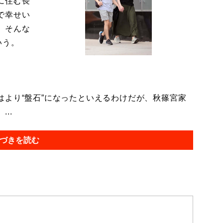
に住む長
で幸せい
。そんな
いう。
より“盤石”になったといえるわけだが、秋篠宮家
..
づきを読む