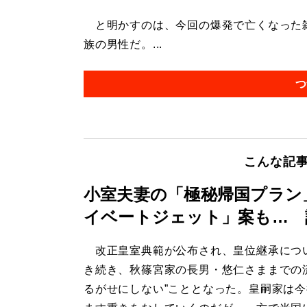
と明かすのは、今回の爆発で亡くなった雑
族の男性だ。...
つ
こんな記
小室夫妻の「極秘帰国プラン
イベートジェット」案も… 
改正皇室典範が公布され、皇位継承につ
き続き、秋篠宮家の長男・悠仁さままでの
るがせにしない”こととなった。皇嗣家は