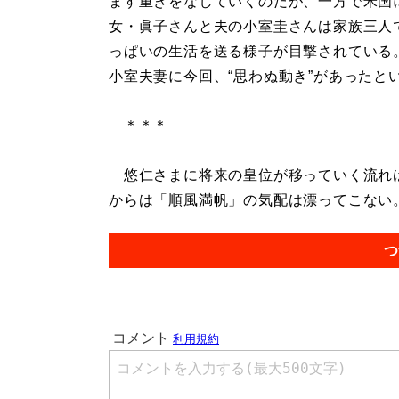
ます重きをなしていくのだが、一方で米国
女・眞子さんと夫の小室圭さんは家族三人
っぱいの生活を送る様子が目撃されている
小室夫妻に今回、“思わぬ動き”があったと
＊＊＊
悠仁さまに将来の皇位が移っていく流れは
からは「順風満帆」の気配は漂ってこない。.
つ