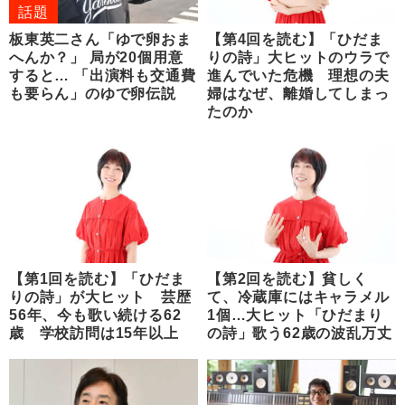
話題
板東英二さん「ゆで卵おま
【第4回を読む】「ひだま
へんか？」 局が20個用意
りの詩」大ヒットのウラで
すると… 「出演料も交通費
進んでいた危機 理想の夫
も要らん」のゆで卵伝説
婦はなぜ、離婚してしまっ
たのか
【第1回を読む】「ひだま
【第2回を読む】貧しく
りの詩」が大ヒット 芸歴
て、冷蔵庫にはキャラメル
56年、今も歌い続ける62
1個…大ヒット「ひだまり
歳 学校訪問は15年以上
の詩」歌う62歳の波乱万丈