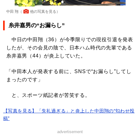
中田 翔（
他の写真を見る
）
糸井嘉男の“お漏らし”
中日の中田翔（36）が今季限りでの現役引退を発表
したが、その会見の陰で、日本ハム時代の先輩である
糸井嘉男（44）が炎上していた。
「中田本人が発表する前に、SNSで“お漏らし”してし
まったのです」
と、スポーツ紙記者が苦笑する。
【写真を見る】「失礼過ぎる」と炎上した中田翔の“匂わせ投
稿”
advertisement