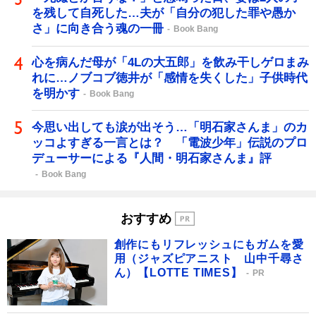
を残して自死した…夫が「自分の犯した罪や愚か
さ」に向き合う魂の一冊
Book Bang
心を病んだ母が「4Lの大五郎」を飲み干しゲロまみ
れに…ノブコブ徳井が「感情を失くした」子供時代
を明かす
Book Bang
今思い出しても涙が出そう…「明石家さんま」のカ
ッコよすぎる一言とは？ 「電波少年」伝説のプロ
デューサーによる『人間・明石家さんま』評
Book Bang
おすすめ
創作にもリフレッシュにもガムを愛
用（ジャズピアニスト 山中千尋さ
ん）【LOTTE TIMES】
PR