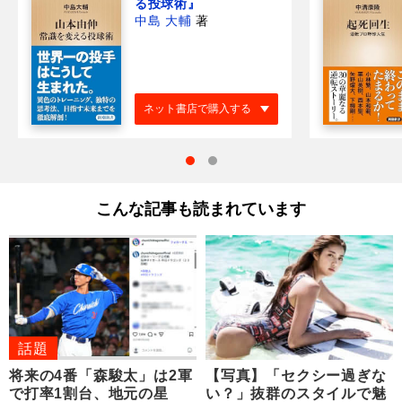
る投球術』
中島 大輔
著
ネット書店で購入する
こんな記事も読まれています
話題
将来の4番「森駿太」は2軍
【写真】「セクシー過ぎな
で打率1割台、地元の星
い？」抜群のスタイルで魅