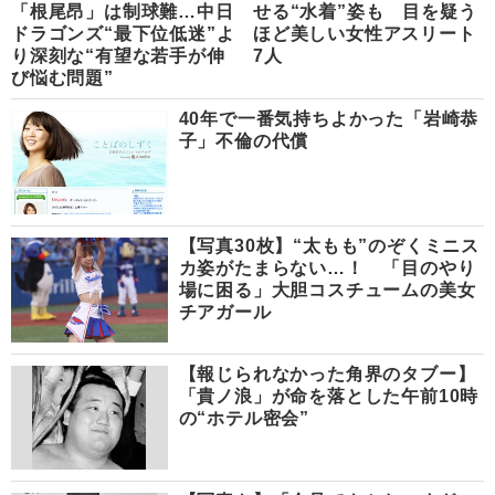
「根尾昂」は制球難…中日
せる“水着”姿も 目を疑う
ドラゴンズ“最下位低迷”よ
ほど美しい女性アスリート
り深刻な“有望な若手が伸
7人
び悩む問題”
40年で一番気持ちよかった「岩崎恭
子」不倫の代償
【写真30枚】“太もも”のぞくミニス
カ姿がたまらない…！ 「目のやり
場に困る」大胆コスチュームの美女
チアガール
【報じられなかった角界のタブー】
「貴ノ浪」が命を落とした午前10時
の“ホテル密会”