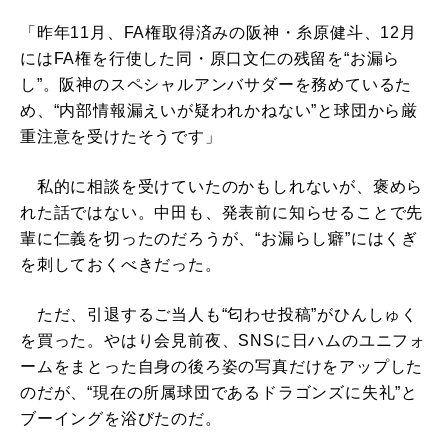
「昨年11月、FA権取得済みの阪神・糸原健斗、12月
にはFA権を行使した同・原口文仁の残留を“お漏ら
し”。阪神のスペシャルアンバサダーを務めているた
め、“内部情報漏えいが疑われかねない”と球団から厳
重注意を受けたそうです」
私的に相談を受けていたのかもしれないが、褒めら
れた話ではない。中田も、発表前に知らせることで先
輩に仁義を切ったのだろうが、“お漏らし癖”にはくぎ
を刺しておくべきだった。
ただ、引退するご当人も“匂わせ投稿”がひんしゅく
を買った。やはり会見前夜、SNSに日ハムのユニフォ
ームをまとった自身の後ろ姿の写真だけをアップした
のだが、“現在の所属球団であるドラゴンズに失礼”と
ブーイングを浴びたのだ。