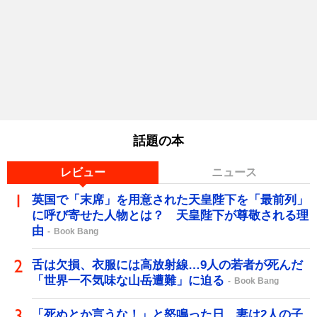
話題の本
レビュー
ニュース
英国で「末席」を用意された天皇陛下を「最前列」
に呼び寄せた人物とは？ 天皇陛下が尊敬される理
由
Book Bang
舌は欠損、衣服には高放射線…9人の若者が死んだ
「世界一不気味な山岳遭難」に迫る
Book Bang
「死ぬとか言うな！」と怒鳴った日、妻は2人の子