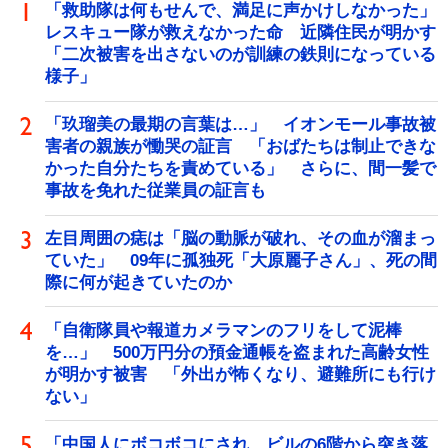
「救助隊は何もせんで、満足に声かけしなかった」
レスキュー隊が救えなかった命 近隣住民が明かす
「二次被害を出さないのが訓練の鉄則になっている
様子」
「玖瑠美の最期の言葉は…」 イオンモール事故被
害者の親族が慟哭の証言 「おばたちは制止できな
かった自分たちを責めている」 さらに、間一髪で
事故を免れた従業員の証言も
左目周囲の痣は「脳の動脈が破れ、その血が溜まっ
ていた」 09年に孤独死「大原麗子さん」、死の間
際に何が起きていたのか
「自衛隊員や報道カメラマンのフリをして泥棒
を…」 500万円分の預金通帳を盗まれた高齢女性
が明かす被害 「外出が怖くなり、避難所にも行け
ない」
「中国人にボコボコにされ、ビルの6階から突き落