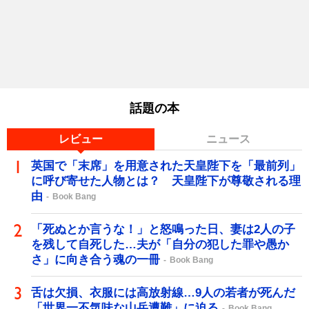
話題の本
レビュー
ニュース
英国で「末席」を用意された天皇陛下を「最前列」
に呼び寄せた人物とは？ 天皇陛下が尊敬される理
由
Book Bang
「死ぬとか言うな！」と怒鳴った日、妻は2人の子
を残して自死した…夫が「自分の犯した罪や愚か
さ」に向き合う魂の一冊
Book Bang
舌は欠損、衣服には高放射線…9人の若者が死んだ
「世界一不気味な山岳遭難」に迫る
Book Bang