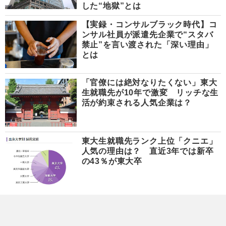
した“地獄”とは
【実録・コンサルブラック時代】コ
ンサル社員が派遣先企業で“スタバ
禁止”を言い渡された「深い理由」
とは
「官僚には絶対なりたくない」東大
生就職先が10年で激変 リッチな生
活が約束される人気企業は？
東大生就職先ランク上位「クニエ」
人気の理由は？ 直近3年では新卒
の43％が東大卒