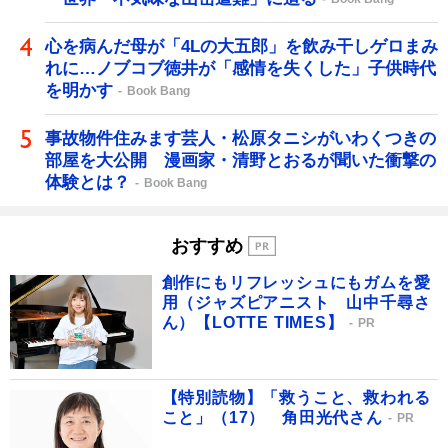
心を病んだ母が「4Lの大五郎」を飲み干しゲロまみ
れに…ノブコブ徳井が「感情を失くした」子供時代
を明かす
Book Bang
事故物件住みます芸人・松原タニシがいわくつきの
部屋を大公開 漫画家・清野とおるが聞いた衝撃の
体験とは？
Book Bang
おすすめ
創作にもリフレッシュにもガムを愛
用（ジャズピアニスト 山中千尋さ
ん）【LOTTE TIMES】
PR
【特別読物】「救うこと、救われる
こと」（17） 角田光代さん
PR