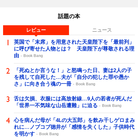
話題の本
レビュー
ニュース
英国で「末席」を用意された天皇陛下を「最前列」
に呼び寄せた人物とは？ 天皇陛下が尊敬される理
由
Book Bang
「死ぬとか言うな！」と怒鳴った日、妻は2人の子
を残して自死した…夫が「自分の犯した罪や愚か
さ」に向き合う魂の一冊
Book Bang
舌は欠損、衣服には高放射線…9人の若者が死んだ
「世界一不気味な山岳遭難」に迫る
Book Bang
心を病んだ母が「4Lの大五郎」を飲み干しゲロまみ
れに…ノブコブ徳井が「感情を失くした」子供時代
を明かす
Book Bang