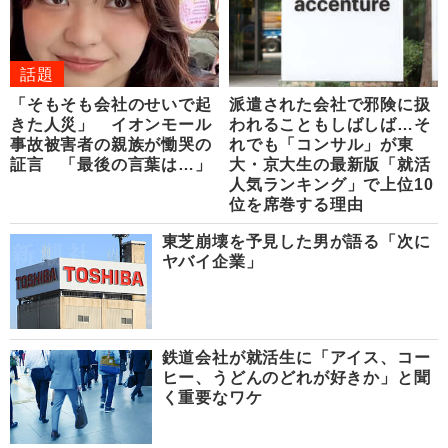
話題
「そもそも会社のせいで起
派遣された会社で邪険に扱
きた人災」 イオンモール
われることもしばしば…そ
事故被害者の親族が慟哭の
れでも「コンサル」が東
証言 「最後の言葉は…」
大・京大生の最新版「就活
人気ランキング」で上位10
位を席巻する理由
東芝崩壊を予見した男が語る「次に
ヤバイ企業」
鉄道会社が就活生に「アイス、コー
ヒー、うどんのどれが好きか」と聞
く重要なワケ