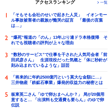
アクセスランキング
一覧
「そもそも会社のせいで起きた人災」 イオンモー
ル事故被害者の親族が慟哭の証言 「最後の言葉
は…」
“爆死”報道の「のん」13年ぶり連ドラ本格復帰 そ
れでも視聴者の評判が上々な理由
“数秒のサービス”で仕事を干された人気司会者「前
田武彦さん」 生涯現役だった気概と「体に秒針が
刻み込まれているような」話芸
「将来的に年約2500億円という莫大な金額に…」
三井物産「鉄鉱石事業」爆発的収益力の秘密とは
板東英二さん「ゆで卵おまへんか？」 局が20個用
意すると… 「出演料も交通費も要らん」のゆで卵
伝説