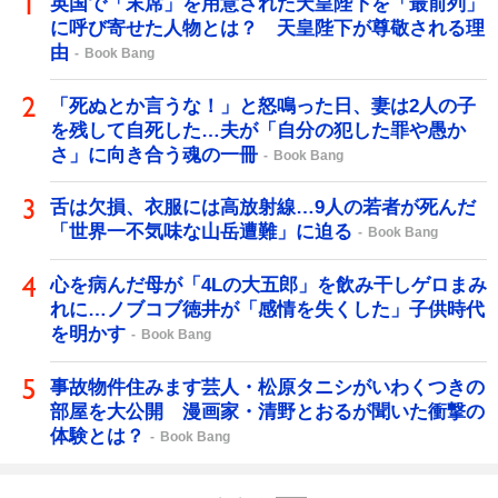
英国で「末席」を用意された天皇陛下を「最前列」
に呼び寄せた人物とは？ 天皇陛下が尊敬される理
由
Book Bang
「死ぬとか言うな！」と怒鳴った日、妻は2人の子
を残して自死した…夫が「自分の犯した罪や愚か
さ」に向き合う魂の一冊
Book Bang
舌は欠損、衣服には高放射線…9人の若者が死んだ
「世界一不気味な山岳遭難」に迫る
Book Bang
心を病んだ母が「4Lの大五郎」を飲み干しゲロまみ
れに…ノブコブ徳井が「感情を失くした」子供時代
を明かす
Book Bang
事故物件住みます芸人・松原タニシがいわくつきの
部屋を大公開 漫画家・清野とおるが聞いた衝撃の
体験とは？
Book Bang