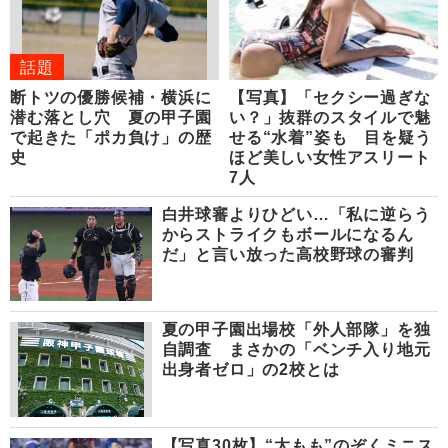
話題
断トツの優勝候補・横浜に
【写真】「セクシー過ぎな
潜む落とし穴 夏の甲子園
い？」抜群のスタイルで魅
で起きた「ポカ負け」の歴
せる“水着”姿も 目を疑う
史
ほど美しい女性アスリート
7人
白井球審よりひどい…「私に逆らう
からストライクもボールになるん
だ」と言い放った高校野球の審判
夏の甲子園出場校「外人部隊」を独
自調査 まさかの「ベンチ入り地元
出身者ゼロ」の2校とは
【写真30枚】“太もも”のぞくミニス