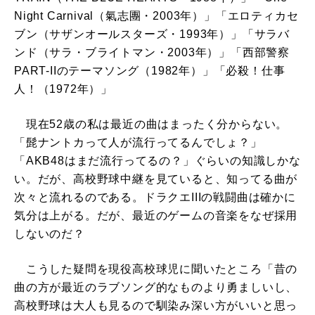
Night Carnival（氣志團・2003年）」「エロティカセ
ブン（サザンオールスターズ・1993年）」「サラバ
ンド（サラ・ブライトマン・2003年）」「西部警察
PART-IIのテーマソング（1982年）」「必殺！仕事
人！（1972年）」
現在52歳の私は最近の曲はまったく分からない。
「髭ナントカって人が流行ってるんでしょ？」
「AKB48はまだ流行ってるの？」ぐらいの知識しかな
い。だが、高校野球中継を見ていると、知ってる曲が
次々と流れるのである。ドラクエIIIの戦闘曲は確かに
気分は上がる。だが、最近のゲームの音楽をなぜ採用
しないのだ？
こうした疑問を現役高校球児に聞いたところ「昔の
曲の方が最近のラブソング的なものより勇ましいし、
高校野球は大人も見るので馴染み深い方がいいと思っ