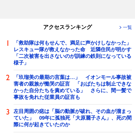
アクセスランキング
一覧
「救助隊は何もせんで、満足に声かけしなかった」
レスキュー隊が救えなかった命 近隣住民が明かす
「二次被害を出さないのが訓練の鉄則になっている
様子」
「玖瑠美の最期の言葉は…」 イオンモール事故被
害者の親族が慟哭の証言 「おばたちは制止できな
かった自分たちを責めている」 さらに、間一髪で
事故を免れた従業員の証言も
左目周囲の痣は「脳の動脈が破れ、その血が溜まっ
ていた」 09年に孤独死「大原麗子さん」、死の間
際に何が起きていたのか