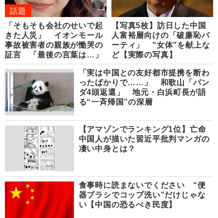
話題
「そもそも会社のせいで起
【写真5枚】訪日した中国
きた人災」 イオンモール
人富裕層向けの「破廉恥パ
事故被害者の親族が慟哭の
ーティ」 “女体”を献上な
証言 「最後の言葉は…」
ど【実際の写真】
「実は中国との友好都市提携を断わ
ったばかりで……」 和歌山「パン
ダ4頭返還」 地元・白浜町長が語
る“一斉帰国”の深層
【アマゾンでランキング1位】亡命
中国人が描いた習近平批判マンガの
凄い中身とは？
食事時に読まないでください “便
器ブラシでコップ洗い”だけじゃな
い【中国の恐るべき民度】