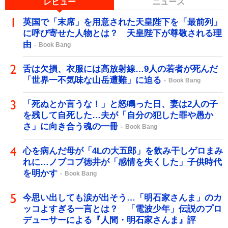
レビュー
ニュース
英国で「末席」を用意された天皇陛下を「最前列」
に呼び寄せた人物とは？ 天皇陛下が尊敬される理
由
Book Bang
舌は欠損、衣服には高放射線…9人の若者が死んだ
「世界一不気味な山岳遭難」に迫る
Book Bang
「死ぬとか言うな！」と怒鳴った日、妻は2人の子
を残して自死した…夫が「自分の犯した罪や愚か
さ」に向き合う魂の一冊
Book Bang
心を病んだ母が「4Lの大五郎」を飲み干しゲロまみ
れに…ノブコブ徳井が「感情を失くした」子供時代
を明かす
Book Bang
今思い出しても涙が出そう…「明石家さんま」のカ
ッコよすぎる一言とは？ 「電波少年」伝説のプロ
デューサーによる『人間・明石家さんま』評