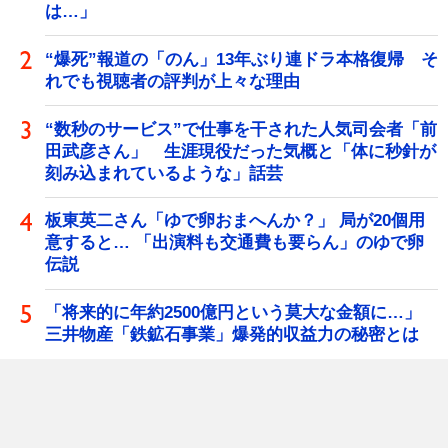
は…」
“爆死”報道の「のん」13年ぶり連ドラ本格復帰 そ
れでも視聴者の評判が上々な理由
“数秒のサービス”で仕事を干された人気司会者「前
田武彦さん」 生涯現役だった気概と「体に秒針が
刻み込まれているような」話芸
板東英二さん「ゆで卵おまへんか？」 局が20個用
意すると… 「出演料も交通費も要らん」のゆで卵
伝説
「将来的に年約2500億円という莫大な金額に…」
三井物産「鉄鉱石事業」爆発的収益力の秘密とは