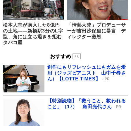
松本人志が購入した8億円
「情熱大陸」プロデューサ
の土地――新橋駅3分のL字
ーが吉田沙保里に暴言 デ
型、角には立ち退きを拒む
ィレクター激怒
タバコ屋
おすすめ
創作にもリフレッシュにもガムを愛
用（ジャズピアニスト 山中千尋さ
ん）【LOTTE TIMES】
PR
【特別読物】「救うこと、救われる
こと」（17） 角田光代さん
PR