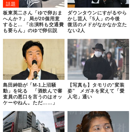
話題
板東英二さん「ゆで卵おま
ダウンタウンにすがるやら
へんか？」 局が20個用意
かし芸人「5人」の今後
すると… 「出演料も交通費
復活のメドがなかなか立た
も要らん」のゆで卵伝説
ない2人
島田紳助が「M-1上沼騒
【写真も】タモリの“変装
動」を叱る 「酒飲んで審
姿” メガネを変えて「愛
査員の悪口を言うのはオッ
人宅」通い
ケーやねん。ただ……」