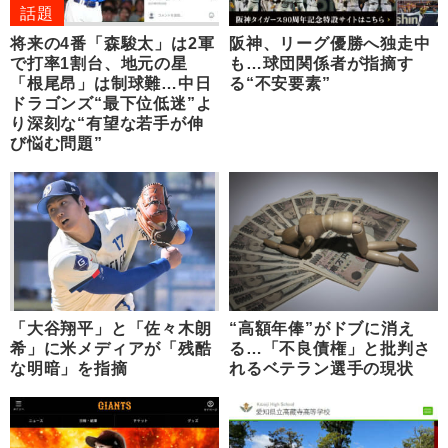
話題
将来の4番「森駿太」は2軍
阪神、リーグ優勝へ独走中
で打率1割台、地元の星
も…球団関係者が指摘す
「根尾昂」は制球難…中日
る“不安要素”
ドラゴンズ“最下位低迷”よ
り深刻な“有望な若手が伸
び悩む問題”
「大谷翔平」と「佐々木朗
“高額年俸”がドブに消え
希」に米メディアが「残酷
る…「不良債権」と批判さ
な明暗」を指摘
れるベテラン選手の現状