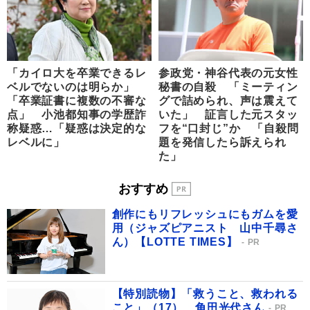
「カイロ大を卒業できるレ
参政党・神谷代表の元女性
ベルでないのは明らか」
秘書の自殺 「ミーティン
「卒業証書に複数の不審な
グで詰められ、声は震えて
点」 小池都知事の学歴詐
いた」 証言した元スタッ
称疑惑…「疑惑は決定的な
フを“口封じ”か 「自殺問
レベルに」
題を発信したら訴えられ
た」
おすすめ
創作にもリフレッシュにもガムを愛
用（ジャズピアニスト 山中千尋さ
ん）【LOTTE TIMES】
PR
【特別読物】「救うこと、救われる
こと」（17） 角田光代さん
PR