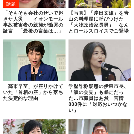
話題
「そもそも会社のせいで起
【写真】「岸田文雄」を青
きた人災」 イオンモール
山の料理屋に呼びつけた
事故被害者の親族が慟哭の
「大物政治家長男」 なん
証言 「最後の言葉は…」
とロールスロイスでご登場
「高市早苗」が座りかけて
学歴詐称疑惑の伊東市長、
いた「首相の座」から落ち
「涙の会見」も暴走だっ
た決定的な理由
た…市職員はあ然 苦情
800件に「対応おいつかな
い」