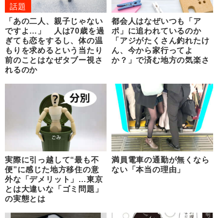
話題
「あの二人、親子じゃない
都会人はなぜいつも「ア
ですよ…」 人は70歳を過
ポ」に追われているのか
ぎても恋をするし、体の温
「アジがたくさん釣れたけ
もりを求めるという当たり
ん、今から家行ってよ
前のことはなぜタブー視さ
か？」で済む地方の気楽さ
れるのか
実際に引っ越して“最も不
満員電車の通勤が無くなら
便”に感じた地方移住の意
ない「本当の理由」
外な「デメリット」…東京
とは大違いな「ゴミ問題」
の実態とは