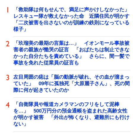
「救助隊は何もせんで、満足に声かけしなかった」
レスキュー隊が救えなかった命 近隣住民が明かす
「二次被害を出さないのが訓練の鉄則になっている
様子」
「玖瑠美の最期の言葉は…」 イオンモール事故被
害者の親族が慟哭の証言 「おばたちは制止できな
かった自分たちを責めている」 さらに、間一髪で
事故を免れた従業員の証言も
左目周囲の痣は「脳の動脈が破れ、その血が溜まっ
ていた」 09年に孤独死「大原麗子さん」、死の間
際に何が起きていたのか
「自衛隊員や報道カメラマンのフリをして泥棒
を…」 500万円分の預金通帳を盗まれた高齢女性
が明かす被害 「外出が怖くなり、避難所にも行け
ない」