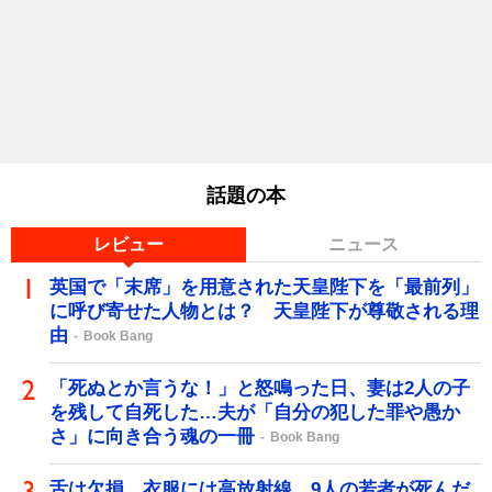
話題の本
レビュー
ニュース
英国で「末席」を用意された天皇陛下を「最前列」
に呼び寄せた人物とは？ 天皇陛下が尊敬される理
由
Book Bang
「死ぬとか言うな！」と怒鳴った日、妻は2人の子
を残して自死した…夫が「自分の犯した罪や愚か
さ」に向き合う魂の一冊
Book Bang
舌は欠損、衣服には高放射線…9人の若者が死んだ