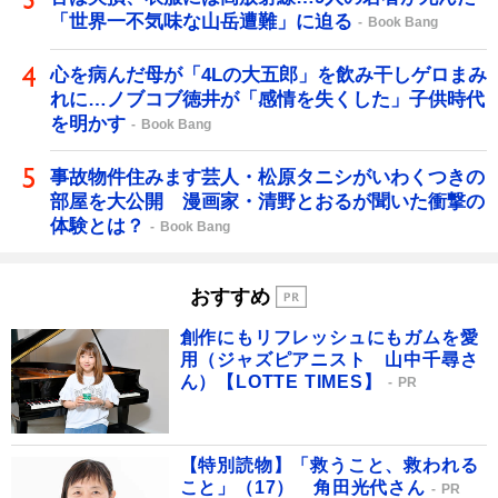
「世界一不気味な山岳遭難」に迫る
Book Bang
心を病んだ母が「4Lの大五郎」を飲み干しゲロまみ
れに…ノブコブ徳井が「感情を失くした」子供時代
を明かす
Book Bang
事故物件住みます芸人・松原タニシがいわくつきの
部屋を大公開 漫画家・清野とおるが聞いた衝撃の
体験とは？
Book Bang
おすすめ
創作にもリフレッシュにもガムを愛
用（ジャズピアニスト 山中千尋さ
ん）【LOTTE TIMES】
PR
【特別読物】「救うこと、救われる
こと」（17） 角田光代さん
PR