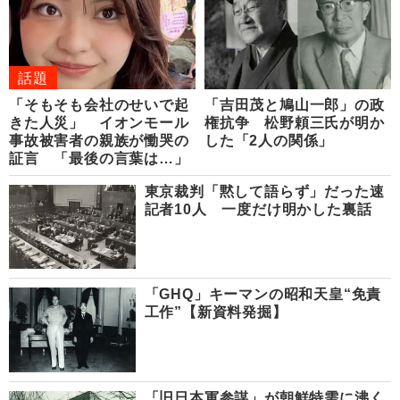
話題
「そもそも会社のせいで起
「吉田茂と鳩山一郎」の政
きた人災」 イオンモール
権抗争 松野頼三氏が明か
事故被害者の親族が慟哭の
した「2人の関係」
証言 「最後の言葉は…」
東京裁判「黙して語らず」だった速
記者10人 一度だけ明かした裏話
「GHQ」キーマンの昭和天皇“免責
工作”【新資料発掘】
「旧日本軍参謀」が朝鮮特需に沸く