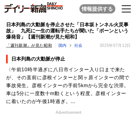
情報提供する
日本列島の大動脈を停止させた「日本坂トンネル火災事
故」 九死に一生の運転手たちが聞いた「ボーンという
爆発音」【週刊新潮が見た昭和】
「週刊新潮」が見た昭和
国内
社会
2025年07月12日
日本列島の大動脈が停止
〈午前10時半過ぎに八日市インター入り口まで来た
が、その直前に彦根インターと関ヶ原インターの間で
事故発生。彦根インターの手前5kmから完全な渋滞。
車は5分に一度数十m動くという程度。彦根インター
に着いたのが午後1時過ぎ。...
Advertisement