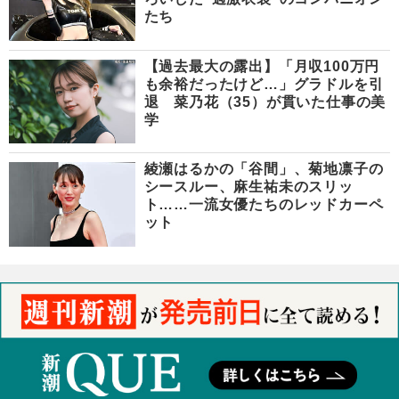
たち
【過去最大の露出】「月収100万円
も余裕だったけど…」グラドルを引
退 菜乃花（35）が貫いた仕事の美
学
綾瀬はるかの「谷間」、菊地凛子の
シースルー、麻生祐未のスリッ
ト……一流女優たちのレッドカーペ
ット