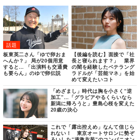
話題
板東英二さん「ゆで卵おま
【後編を読む】面接で「社
へんか？」 局が20個用意
長と寝られます？」 業界
すると… 「出演料も交通費
の闇を経験したベテラング
も要らん」のゆで卵伝説
ラドルが「芸能マネ」を始
めて変えたいコト
「めざまし」時代は胸を小さく“逆
加工”…「グラビアやるくらいなら
新潟に帰ろうと」豊島心桜を変えた
20歳の決心
これで「露出控えめ」なんて信じら
れない！ 東京オートサロンに勢ぞ
ろいした“過激衣装“のコンパニオン