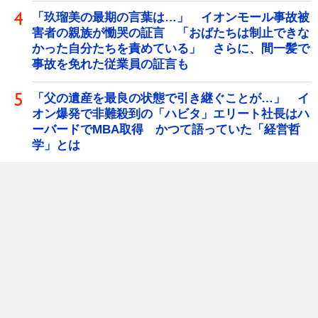
「玖瑠美の最期の言葉は…」 イオンモール事故被
害者の親族が慟哭の証言 「おばたちは制止できな
かった自分たちを責めている」 さらに、間一髪で
事故を免れた従業員の証言も
「父の遺産を最良の状態で引き継ぐことが…」 イ
オン爆発で非難殺到の「ハビタ」エリート社長はハ
ーバードでMBA取得 かつて語っていた「経営哲
学」とは