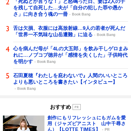
「死ぬとか言うな！」と怒鳴った日、妻は2人の子
を残して自死した…夫が「自分の犯した罪や愚か
さ」に向き合う魂の一冊
Book Bang
舌は欠損、衣服には高放射線…9人の若者が死んだ
「世界一不気味な山岳遭難」に迫る
Book Bang
心を病んだ母が「4Lの大五郎」を飲み干しゲロまみ
れに…ノブコブ徳井が「感情を失くした」子供時代
を明かす
Book Bang
石田夏穂『わたしを庇わないで』人間のいいところ
よりも悪いところを書きたい【インタビュー】
Book Bang
おすすめ
創作にもリフレッシュにもガムを愛
用（ジャズピアニスト 山中千尋さ
ん）【LOTTE TIMES】
PR