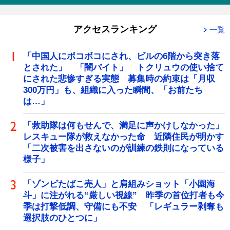
アクセスランキング
一覧
「中国人にボコボコにされ、ビルの6階から突き落
とされた」 「闇バイト」 トクリュウの使い捨て
にされた悲惨すぎる実態 募集時の約束は「月収
300万円」も、組織に入った瞬間、「お前たち
は…」
「救助隊は何もせんで、満足に声かけしなかった」
レスキュー隊が救えなかった命 近隣住民が明かす
「二次被害を出さないのが訓練の鉄則になっている
様子」
「ゾンビたばこ売人」と肩組みショット「小園海
斗」に注がれる“厳しい視線” 昨季の首位打者も今
季は打撃低調、守備にも不安 「レギュラー剥奪も
選択肢のひとつに」