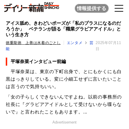
情報提供する
アイス舐め、きわどいポーズが「私のプラスになるのだ
ろうか」 ベテランが語る「職業グラビアアイドル」と
いう生き方
徳重龍徳 上善は水着のごとし
エンタメ
芸
2025年07月11
能
日
平塚奈菜インタビュー前編
平塚奈菜は、東京の下町出身で、とにもかくにも白
黒はっきりしている。変に小細工せずに言いたいこと
は言うので気持ちいい。
「女の子らしくできないんですよね。以前の事務所の
社長に『グラビアアイドルとして受けないから喋らな
いで』と言われたこともあります。...
Advertisement