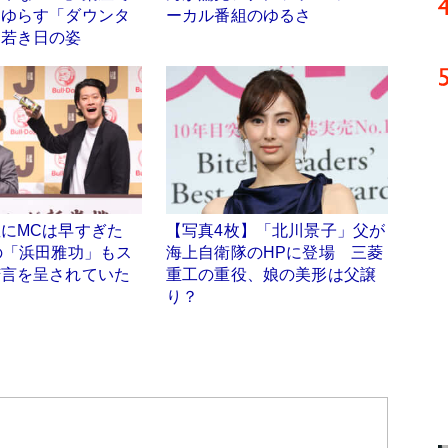
くゆらす「ダウンタ
ーカル番組のゆるさ
」若き日の姿
にMCは早すぎた
【写真4枚】「北川景子」父が
の「浜田雅功」もス
海上自衛隊のHPに登場 三菱
苦言を呈されていた
重工の重役、娘の美形は父譲
り？