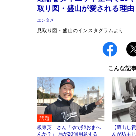
取り図・盛山が愛される理由
エンタメ
見取り図・盛山のインスタグラムより
こんな記
話題
板東英二さん「ゆで卵おまへ
【蔵出し
んか？」 局が20個用意する
んが坊主