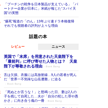
「プーチンの戦争を日本製品が支えている」「パ
ートナー企業が日本に」米紙が報じた“スパイ天
国”の実態
“爆死”報道の「のん」13年ぶり連ドラ本格復帰
それでも視聴者の評判が上々な理由
話題の本
レビュー
ニュース
英国で「末席」を用意された天皇陛下を
「最前列」に呼び寄せた人物とは？ 天皇
陛下が尊敬される理由
Book Bang
舌は欠損、衣服には高放射線…9人の若者が死ん
だ「世界一不気味な山岳遭難」に迫る
Book Bang
「死ぬとか言うな！」と怒鳴った日、妻は2人の
子を残して自死した…夫が「自分の犯した罪や愚
かさ」に向き合う魂の一冊
Book Bang