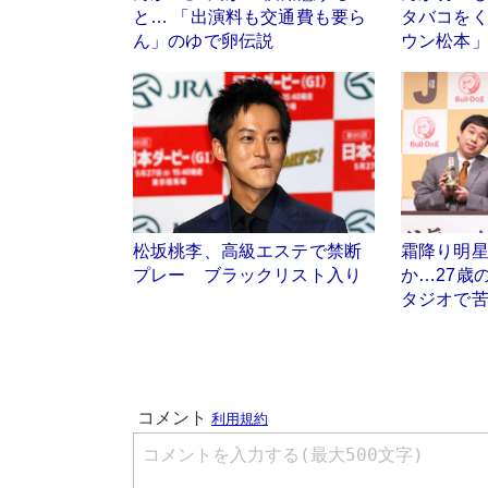
と… 「出演料も交通費も要ら
タバコを
ん」のゆで卵伝説
ウン松本
松坂桃李、高級エステで禁断
霜降り明星
プレー ブラックリスト入り
か…27歳
タジオで