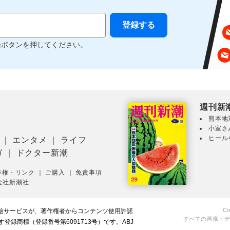
録ボタンを押してください。
週刊新
熊本地
小室さ
ヒール
｜
エンタメ
｜
ライフ
ガ
｜
ドクター新潮
作権・リンク
｜
ご購入
｜
免責事項
会社新潮社
Co
配信サービスが、著作権者からコンテンツ使用許諾
すべての画像・
録商標（登録番号第6091713号）です。ABJ