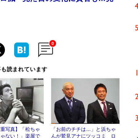
0
事も読まれています
貴重写真】「松ちゃ
「お前のチチは…」と浜ちゃ
じゃない！」楽屋で
んが鷲見アナにツッコミ ロ