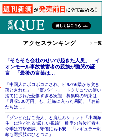
アクセスランキング
一覧
「そもそも会社のせいで起きた人災」 イ
オンモール事故被害者の親族が慟哭の証
言 「最後の言葉は…」
「中国人にボコボコにされ、ビルの6階から突き
落とされた」 「闇バイト」 トクリュウの使い
捨てにされた悲惨すぎる実態 募集時の約束は
「月収300万円」も、組織に入った瞬間、「お前
たちは…」
「ゾンビたばこ売人」と肩組みショット「小園海
斗」に注がれる“厳しい視線” 昨季の首位打者も
今季は打撃低調、守備にも不安 「レギュラー剥
奪も選択肢のひとつに」