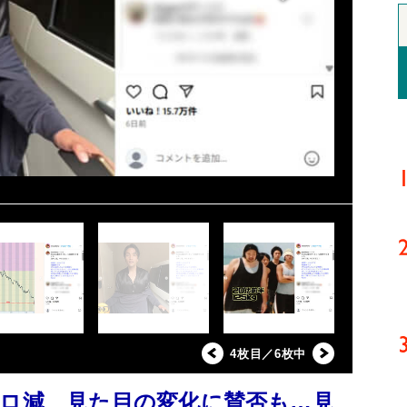
4枚目／6枚中
キロ減 見た目の変化に賛否も…見