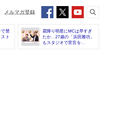
メルマガ登録
テで禁
霜降り明星にMCは早すぎ
リスト
たか…27歳の「浜田雅功」
もスタジオで苦言を...