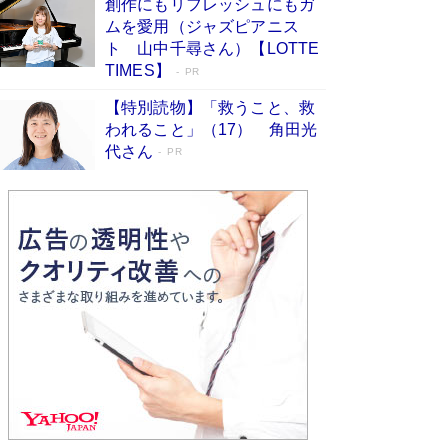
創作にもリフレッシュにもガ
Book Bang
ムを愛用（ジャズピアニス
友近氏、絶賛！ 鎌倉を舞台に、孤独を抱えた
ト 山中千尋さん）【LOTTE
人々が新たな一歩を踏み出す連作短篇集『海のほ
TIMES】
PR
とりのプラネット』試し読み
Book Bang
【特別読物】「救うこと、救
われること」（17） 角田光
代さん
PR