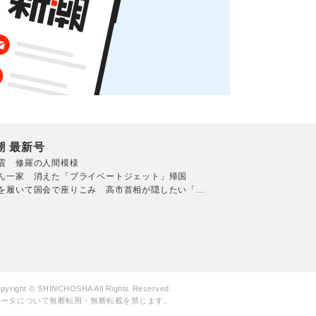
潮 最新号
震 修羅の人間模様
ん一家 消えた「プライベートジェット」帰国
を履いて国会で座りこみ 高市首相が隠したい「...
pyright © SHINCHOSHA All Rights Reserved.
データについて無断転用・無断転載を禁じます。