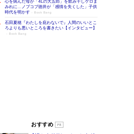
心を病んだ母が「4Lの大五郎」を飲み干しゲロま
みれに…ノブコブ徳井が「感情を失くした」子供
時代を明かす
Book Bang
石田夏穂『わたしを庇わないで』人間のいいとこ
ろよりも悪いところを書きたい【インタビュー】
Book Bang
「叱って伸びるやつは、褒めたらもっと伸
びる」俳優・高嶋政伸が家族に教わっ
た“人を育てるコツ”…芸への考え方を明か
す
Book Bang
「『火垂るの墓』は、大嘘である」原作者が抱き
続けた“自責の念”とは…「自己憐憫は描きたくな
い」監督が徹底的にこだわったこと（後編） #
戦争の記憶
Book Bang
美輪明宏 晩年の回答を集めた『ほほえんで生き
るための人生相談』がランクイン［エンターテイ
メントベストセラー］
Book Bang
「宇宙兄弟」最終46巻がベストセラー1位 宇宙
おすすめ
開発への関心を押し上げた18年の物語に幕 特装
版には「宇宙で描かれたマンガ」も収録