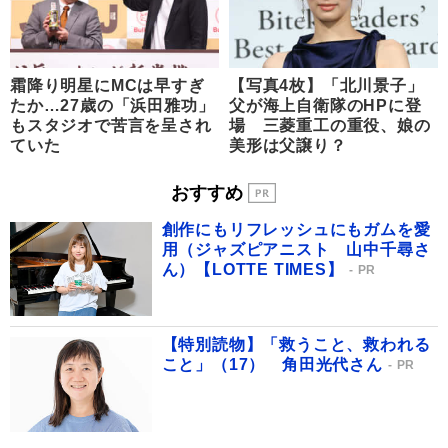
霜降り明星にMCは早すぎ
【写真4枚】「北川景子」
たか…27歳の「浜田雅功」
父が海上自衛隊のHPに登
もスタジオで苦言を呈され
場 三菱重工の重役、娘の
ていた
美形は父譲り？
おすすめ
創作にもリフレッシュにもガムを愛
用（ジャズピアニスト 山中千尋さ
ん）【LOTTE TIMES】
PR
【特別読物】「救うこと、救われる
こと」（17） 角田光代さん
PR