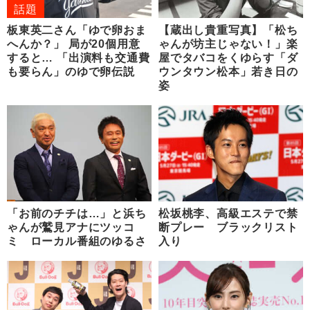
話題
板東英二さん「ゆで卵おま
【蔵出し貴重写真】「松ち
へんか？」 局が20個用意
ゃんが坊主じゃない！」楽
すると… 「出演料も交通費
屋でタバコをくゆらす「ダ
も要らん」のゆで卵伝説
ウンタウン松本」若き日の
姿
「お前のチチは…」と浜ち
松坂桃李、高級エステで禁
ゃんが鷲見アナにツッコ
断プレー ブラックリスト
ミ ローカル番組のゆるさ
入り