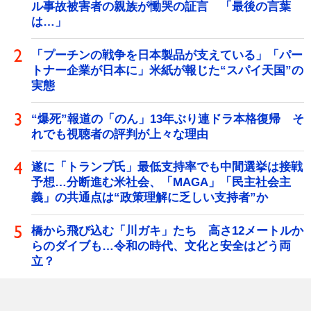
ル事故被害者の親族が慟哭の証言 「最後の言葉
は…」
「プーチンの戦争を日本製品が支えている」「パー
トナー企業が日本に」米紙が報じた“スパイ天国”の
実態
“爆死”報道の「のん」13年ぶり連ドラ本格復帰 そ
れでも視聴者の評判が上々な理由
遂に「トランプ氏」最低支持率でも中間選挙は接戦
予想…分断進む米社会、「MAGA」「民主社会主
義」の共通点は“政策理解に乏しい支持者”か
橋から飛び込む「川ガキ」たち 高さ12メートルか
らのダイブも…令和の時代、文化と安全はどう両
立？