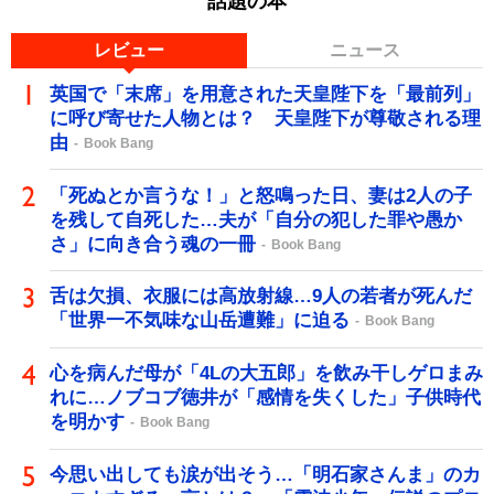
話題の本
レビュー
ニュース
英国で「末席」を用意された天皇陛下を「最前列」
に呼び寄せた人物とは？ 天皇陛下が尊敬される理
由
Book Bang
「死ぬとか言うな！」と怒鳴った日、妻は2人の子
を残して自死した…夫が「自分の犯した罪や愚か
さ」に向き合う魂の一冊
Book Bang
舌は欠損、衣服には高放射線…9人の若者が死んだ
「世界一不気味な山岳遭難」に迫る
Book Bang
心を病んだ母が「4Lの大五郎」を飲み干しゲロまみ
れに…ノブコブ徳井が「感情を失くした」子供時代
を明かす
Book Bang
今思い出しても涙が出そう…「明石家さんま」のカ