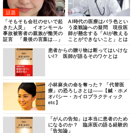
話題
「そもそも会社のせいで起
AI時代の医療はバラ色とい
きた人災」 イオンモール
う楽観論への疑問 現役医
事故被害者の親族が慟哭の
師が懸念する「AIが教える
証言 「最後の言葉は…」
ことができないこと」とは
患者からの贈り物は断ってはいけな
い!? 医師が語るそのワケとは
小林麻央の命を奪った？ 「代替医
療」の恐ろしさとは――【鍼・ホメ
オパシー・カイロプラクティック
etc】
「がんの告知」は本当に患者のため
になるのか？ 臨床医の語る経験的
「告知論」