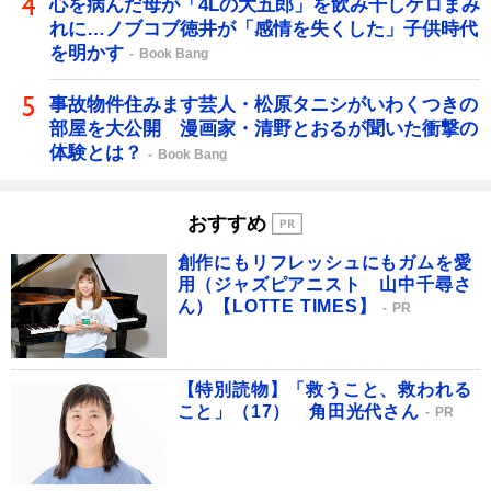
心を病んだ母が「4Lの大五郎」を飲み干しゲロまみ
れに…ノブコブ徳井が「感情を失くした」子供時代
を明かす
Book Bang
事故物件住みます芸人・松原タニシがいわくつきの
部屋を大公開 漫画家・清野とおるが聞いた衝撃の
体験とは？
Book Bang
おすすめ
創作にもリフレッシュにもガムを愛
用（ジャズピアニスト 山中千尋さ
ん）【LOTTE TIMES】
PR
【特別読物】「救うこと、救われる
こと」（17） 角田光代さん
PR