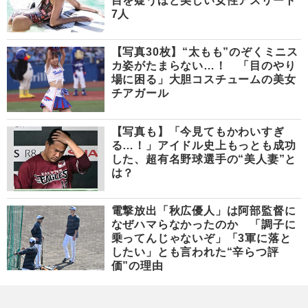
目を疑うほど美しい女性アスリート
7人
【写真30枚】“太もも”のぞくミニス
カ姿がたまらない…！ 「目のやり
場に困る」大胆コスチュームの美女
チアガール
【写真も】「今見てもかわいすぎ
る…！」アイドル史上もっとも成功
した、超有名野球選手の“美人妻”と
は？
電撃放出「秋広優人」は阿部監督に
なぜハマらなかったのか 「調子に
乗ってんじゃないぞ」「3軍に落と
したい」とも言われた“辛らつ評
価”の理由