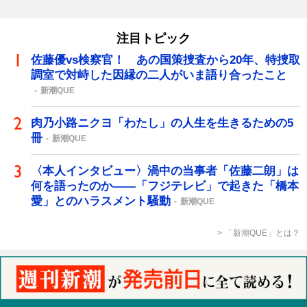
注目トピック
佐藤優vs検察官！ あの国策捜査から20年、特捜取
調室で対峙した因縁の二人がいま語り合ったこと
新潮QUE
肉乃小路ニクヨ「わたし」の人生を生きるための5
冊
新潮QUE
〈本人インタビュー〉渦中の当事者「佐藤二朗」は
何を語ったのか――「フジテレビ」で起きた「橋本
愛」とのハラスメント騒動
新潮QUE
「新潮QUE」とは？