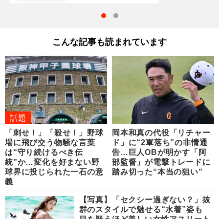
こんな記事も読まれています
話題
「刺せ！」「殺せ！」野球
岡本和真の代役「リチャー
場に飛び交う物騒な言葉
ド」に“2軍落ち”の非情通
は“守り続けるべき伝
告…巨人OBが明かす「阿
統”か…変化を好まない野
部監督」が電撃トレードに
球界に投じられた一石の意
踏み切った“本当の狙い”
義
【写真】「セクシー過ぎない？」抜
群のスタイルで魅せる“水着”姿も