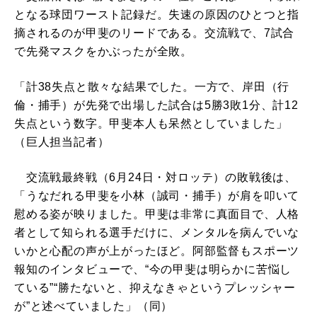
となる球団ワースト記録だ。失速の原因のひとつと指
摘されるのが甲斐のリードである。交流戦で、7試合
で先発マスクをかぶったが全敗。
「計38失点と散々な結果でした。一方で、岸田（行
倫・捕手）が先発で出場した試合は5勝3敗1分、計12
失点という数字。甲斐本人も呆然としていました」
（巨人担当記者）
交流戦最終戦（6月24日・対ロッテ）の敗戦後は、
「うなだれる甲斐を小林（誠司・捕手）が肩を叩いて
慰める姿が映りました。甲斐は非常に真面目で、人格
者として知られる選手だけに、メンタルを病んでいな
いかと心配の声が上がったほど。阿部監督もスポーツ
報知のインタビューで、“今の甲斐は明らかに苦悩し
ている”“勝たないと、抑えなきゃというプレッシャー
が”と述べていました」（同）