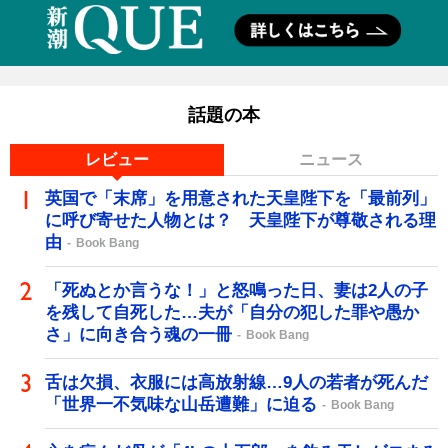
話題の本
レビュー
ニュース
英国で「末席」を用意された天皇陛下を「最前列」
に呼び寄せた人物とは？ 天皇陛下が尊敬される理
由
Book Bang
「死ぬとか言うな！」と怒鳴った日、妻は2人の子
を残して自死した…夫が「自分の犯した罪や愚か
さ」に向き合う魂の一冊
Book Bang
舌は欠損、衣服には高放射線…9人の若者が死んだ
「世界一不気味な山岳遭難」に迫る
Book Bang