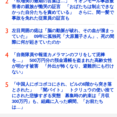
「玖瑠美の最期の言葉は…」 イオンモール事故被
害者の親族が慟哭の証言 「おばたちは制止できな
かった自分たちを責めている」 さらに、間一髪で
事故を免れた従業員の証言も
左目周囲の痣は「脳の動脈が破れ、その血が溜まっ
ていた」 09年に孤独死「大原麗子さん」、死の間
際に何が起きていたのか
「自衛隊員や報道カメラマンのフリをして泥棒
を…」 500万円分の預金通帳を盗まれた高齢女性
が明かす被害 「外出が怖くなり、避難所にも行け
ない」
「中国人にボコボコにされ、ビルの6階から突き落
とされた」 「闇バイト」 トクリュウの使い捨て
にされた悲惨すぎる実態 募集時の約束は「月収
300万円」も、組織に入った瞬間、「お前たち
は…」