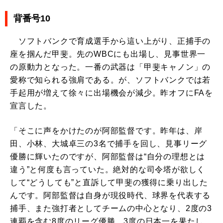
背番号10
ソフトバンクで育成選手から這い上がり、正捕手の
座を掴んだ甲斐。先のWBCにも出場し、見事世界一
の原動力となった。一番の武器は「甲斐キャノン」の
愛称で知られる強肩である。が、ソフトバンクでは若
手起用が増えて徐々に出場機会が減少。昨オフにFAを
宣言した。
「そこに声をかけたのが阿部監督です。昨年は、岸
田、小林、大城卓三の3名で捕手を回し、見事リーグ
優勝に輝いたのですが、阿部監督は“自分の理想とは
違う”と何度も言っていた。絶対的な司令塔が欲しく
して“どうしても”と直訴して甲斐の獲得に乗り出した
んです。阿部監督は自身が現役時代、球界を代表する
捕手、また強打者としてチームの中心となり、2度の3
連覇を含む8度のリーグ優勝、3度の日本一を果たし