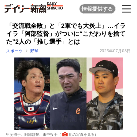
情報提供する
「交流戦全敗」と「2軍でも大炎上」…イラ
イラ「阿部監督」がついに“こだわりを捨て
た”2人の「推し選手」とは
スポーツ
野球
2025年07月03日
甲斐捕手、阿部監督、田中投手（
他の写真を見る
）