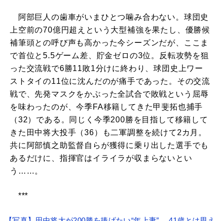
阿部巨人の歯車がいまひとつ噛み合わない。球団史
上空前の70億円超えという大型補強を果たし、優勝候
補筆頭との呼び声も高かった今シーズンだが、ここま
で首位と5.5ゲーム差、貯金ゼロの3位。反転攻勢を狙
った交流戦で6勝11敗1分けに終わり、球団史上ワー
ストタイの11位に沈んだのが痛手であった。その交流
戦で、先発マスクをかぶった全試合で敗戦という屈辱
を味わったのが、今季FA移籍してきた甲斐拓也捕手
（32）である。同じく今季200勝を目指して移籍して
きた田中将大投手（36）も二軍調整を続けて2カ月。
共に阿部慎之助監督自らが獲得に乗り出した選手でも
あるだけに、指揮官はイライラが収まらないとい
う……。
***
【写真】田中将大が200勝を捧げたい“年上妻” 41歳とは思え