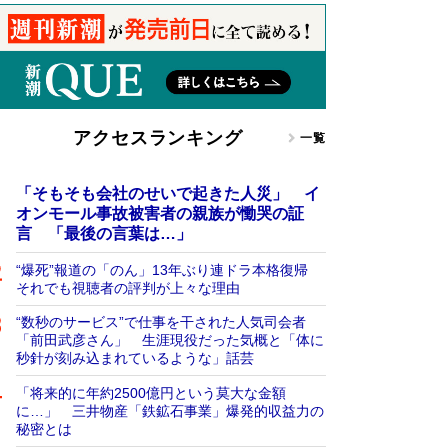
アクセスランキング
一覧
「そもそも会社のせいで起きた人災」 イ
オンモール事故被害者の親族が慟哭の証
言 「最後の言葉は…」
“爆死”報道の「のん」13年ぶり連ドラ本格復帰
それでも視聴者の評判が上々な理由
“数秒のサービス”で仕事を干された人気司会者
「前田武彦さん」 生涯現役だった気概と「体に
秒針が刻み込まれているような」話芸
「将来的に年約2500億円という莫大な金額
に…」 三井物産「鉄鉱石事業」爆発的収益力の
秘密とは