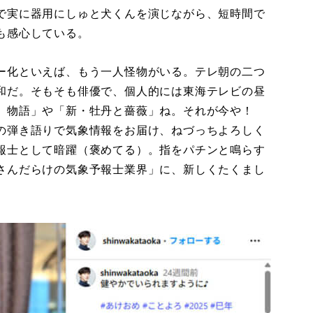
で実に器用にしゅと犬くんを演じながら、短時間で
も感心している。
ー化といえば、もう一人怪物がいる。テレ朝の二つ
和だ。そもそも俳優で、個人的には東海テレビの昼
み）物語」や「新・牡丹と薔薇」ね。それが今や！
の弾き語りで気象情報をお届け、ねづっちよろしく
報士として暗躍（褒めてる）。指をパチンと鳴らす
さんだらけの気象予報士業界」に、新しくたくまし