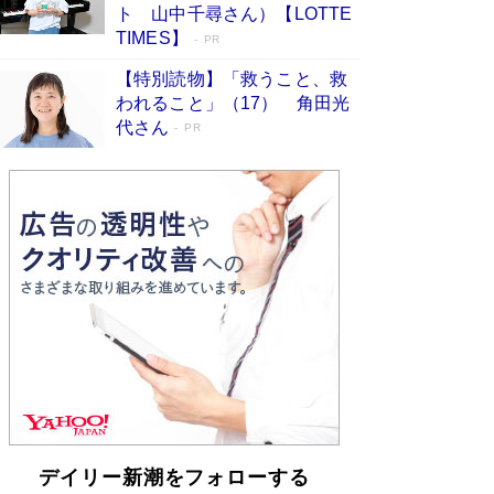
皇陛下はお元気でおられるか」がサウジ国王の第
ト 山中千尋さん）【LOTTE
一声になる理由
Book Bang
TIMES】
PR
【特別読物】「救うこと、救
われること」（17） 角田光
代さん
PR
デイリー新潮をフォローする