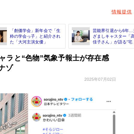
情報提供
「創価学会」新年会で「生
芸能界引退から6年…
粋の学会っ子」と紹介され
ざましキャスター「
た「大河主演女優」
佳子さん」が語る“宅..
ャラと“色物”気象予報士が存在感
ナゾ
2025年07月02日