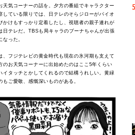
お天気コーナーの話を。夕方の番組でキャラクター
察している限りでは、日テレのそらジローがパイオ
びかけもすっかり定着したし、視聴者の親子連れが
は日テレだ。TBSも局キャラのブーナちゃんが出張
になった。
は、フジテレビの黄金時代も現在の氷河期も支えて
方のお天気コーナーに出始めたのはここ5年くらい
ハイタッチとかしてくれるので結構うれしい。黄緑
のもご愛敬、感慨深いものがある。