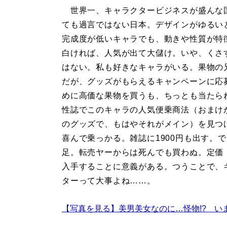
世界一、キャラクタービジネスが盛んな
ても過言ではない日本。デザインがゆるい
完成度が低いキャラでも、動きや性質が特
白ければ、人気が出て大儲け。いや、くさ
はない。私も好きなキャラがいる。果物の
だが、グッズがもらえるキャンペーンに応
めに高価な果物を買うも、ちっとも当たら
性誌でこのキャラの人気便乗商法（おまけ
のグッズで、もはやそれがメイン）を見つ
喜んで乗っかる。雑誌に1900円も出す。
足。転売ヤーからは死んでも買わぬ。定価
入手することに意義がある。つうことで、
ターって大事よね……。
【写真を見る】美男美女なのに…怪物!? い