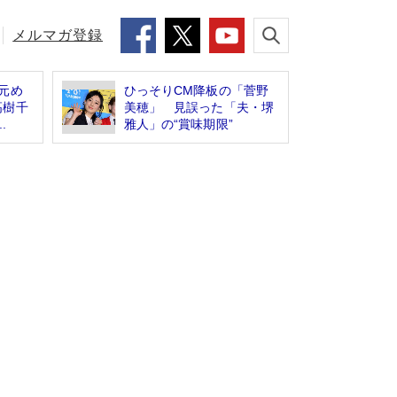
メルマガ登録
元め
ひっそりCM降板の「菅野
高樹千
美穂」 見誤った「夫・堺
.
雅人」の“賞味期限”