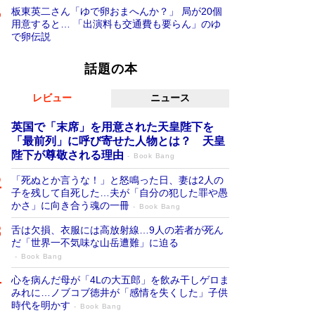
板東英二さん「ゆで卵おまへんか？」 局が20個
用意すると… 「出演料も交通費も要らん」のゆ
で卵伝説
話題の本
レビュー
ニュース
英国で「末席」を用意された天皇陛下を
「最前列」に呼び寄せた人物とは？ 天皇
陛下が尊敬される理由
Book Bang
「死ぬとか言うな！」と怒鳴った日、妻は2人の
子を残して自死した…夫が「自分の犯した罪や愚
かさ」に向き合う魂の一冊
Book Bang
舌は欠損、衣服には高放射線…9人の若者が死ん
だ「世界一不気味な山岳遭難」に迫る
Book Bang
心を病んだ母が「4Lの大五郎」を飲み干しゲロま
みれに…ノブコブ徳井が「感情を失くした」子供
時代を明かす
Book Bang