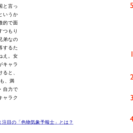
国と言っ
というか
徴的で面
すつもり
兄弟なの
募するた
ねえ。女
がキャラ
けると、
でも、満
・自力で
キャラク
ま注目の「色物気象予報士」とは？