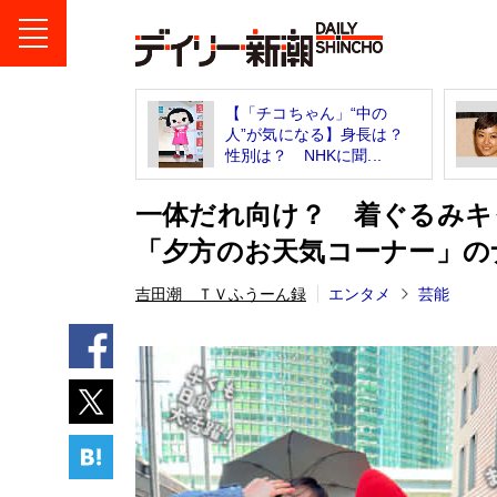
【「チコちゃん」“中の
人”が気になる】身長は？
性別は？ NHKに聞...
一体だれ向け？ 着ぐるみキ
「夕方のお天気コーナー」の
吉田潮 ＴＶふうーん録
エンタメ
芸能