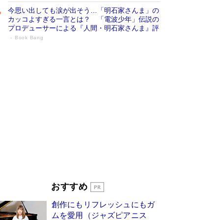
今思い出しても涙が出そう…「明石家さんま」の
カッコよすぎる一言とは？ 「電波少年」伝説の
プロデューサーによる『人間・明石家さんま』評
Book Bang
「宇宙兄弟」最終46巻がベストセラー1
位 宇宙開発への関心を押し上げた18年の
物語に幕 特装版には「宇宙で描かれたマ
ンガ」も収録
Book Bang
美輪明宏 晩年の回答を集めた『ほほえんで生き
るための人生相談』がランクイン［エンターテイ
メントベストセラー］
Book Bang
「『火垂るの墓』は、大嘘である」原作者が抱き
続けた“自責の念”とは…「自己憐憫は描きたくな
い」監督が徹底的にこだわったこと（後編） #
戦争の記憶
Book Bang
東野圭吾、伊坂幸太郎の人気シリーズ最新作どち
おすすめ
らも文庫化 映画化された直木賞受賞作もランク
イン［文庫ベストセラー］
Book Bang
創作にもリフレッシュにもガ
皇室はなぜ世界から尊敬されているのか？ 「天
ムを愛用（ジャズピアニス