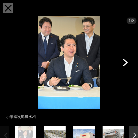
1/8
小泉進次郎農水相