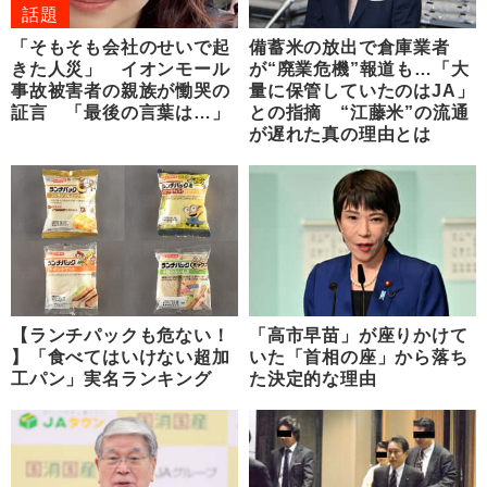
話題
「そもそも会社のせいで起
備蓄米の放出で倉庫業者
きた人災」 イオンモール
が“廃業危機”報道も…「大
事故被害者の親族が慟哭の
量に保管していたのはJA」
証言 「最後の言葉は…」
との指摘 “江藤米”の流通
が遅れた真の理由とは
【ランチパックも危ない！
「高市早苗」が座りかけて
】「食べてはいけない超加
いた「首相の座」から落ち
工パン」実名ランキング
た決定的な理由