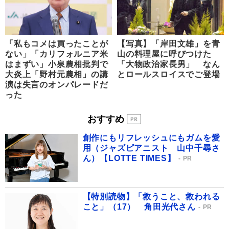
「私もコメは買ったことが
【写真】「岸田文雄」を青
ない」「カリフォルニア米
山の料理屋に呼びつけた
はまずい」小泉農相批判で
「大物政治家長男」 なん
大炎上「野村元農相」の講
とロールスロイスでご登場
演は失言のオンパレードだ
った
おすすめ
創作にもリフレッシュにもガムを愛
用（ジャズピアニスト 山中千尋さ
ん）【LOTTE TIMES】
PR
【特別読物】「救うこと、救われる
こと」（17） 角田光代さん
PR