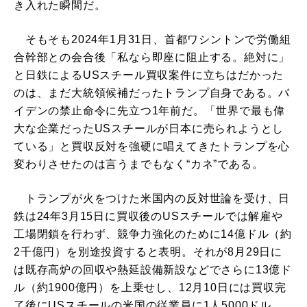
き入れた瞬間だ。
そもそも2024年1月31日、首都ワシントンで労働組
合幹部との会合後「私なら即座に阻止する。絶対に」
と日鉄によるUSスチール買収案件に立ちはだかった
のは、まだ大統領候補だったトランプ自身である。バ
イデンの禁止命令に先立つ1年前だ。「世界で最も偉
大な企業だったUSスチールが日本に売られようとし
ている」と買収反対を強硬に唱えてきたトランプを心
変わりさせたのは言うまでもなく“カネ”である。
トランプが火をつけた米国内の反対世論を受け、日
鉄は24年3月15日に買収後のUSスチールでは解雇や
工場閉鎖を行わず、競争力強化のために14億ドル（約
2千億円）を別途投資すると表明。それが8月29日に
は既存高炉の回収や熱延設備新設などでさらに13億ド
ル（約1900億円）を上乗せし、12月10日には買収完
了後にUSスチールの米国の従業員に1人5000ドル