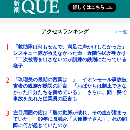
アクセスランキング
一覧
「救助隊は何もせんで、満足に声かけしなかった」
レスキュー隊が救えなかった命 近隣住民が明かす
「二次被害を出さないのが訓練の鉄則になっている
様子」
「玖瑠美の最期の言葉は…」 イオンモール事故被
害者の親族が慟哭の証言 「おばたちは制止できな
かった自分たちを責めている」 さらに、間一髪で
事故を免れた従業員の証言も
左目周囲の痣は「脳の動脈が破れ、その血が溜まっ
ていた」 09年に孤独死「大原麗子さん」、死の間
際に何が起きていたのか