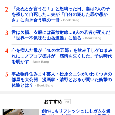
「死ぬとか言うな！」と怒鳴った日、妻は2人の子
を残して自死した…夫が「自分の犯した罪や愚か
さ」に向き合う魂の一冊
Book Bang
舌は欠損、衣服には高放射線…9人の若者が死んだ
「世界一不気味な山岳遭難」に迫る
Book Bang
心を病んだ母が「4Lの大五郎」を飲み干しゲロまみ
れに…ノブコブ徳井が「感情を失くした」子供時代
を明かす
Book Bang
事故物件住みます芸人・松原タニシがいわくつきの
部屋を大公開 漫画家・清野とおるが聞いた衝撃の
体験とは？
Book Bang
おすすめ
創作にもリフレッシュにもガムを愛