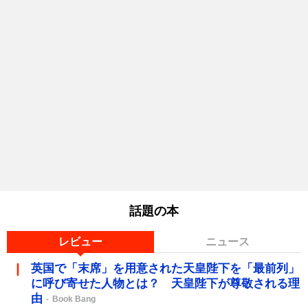
話題の本
レビュー
ニュース
英国で「末席」を用意された天皇陛下を「最前列」
に呼び寄せた人物とは？ 天皇陛下が尊敬される理
由
Book Bang