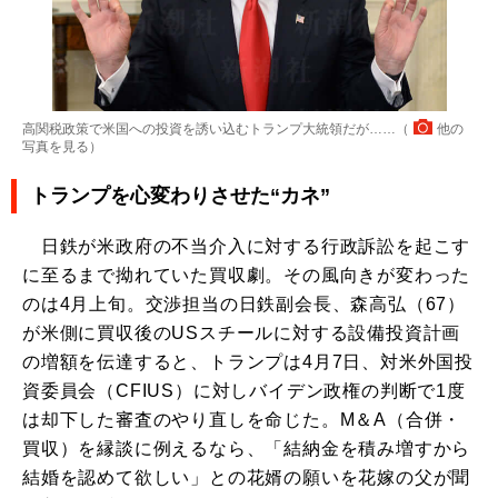
高関税政策で米国への投資を誘い込むトランプ大統領だが……（
他の
写真を見る
）
トランプを心変わりさせた“カネ”
日鉄が米政府の不当介入に対する行政訴訟を起こす
に至るまで拗れていた買収劇。その風向きが変わった
のは4月上旬。交渉担当の日鉄副会長、森高弘（67）
が米側に買収後のUSスチールに対する設備投資計画
の増額を伝達すると、トランプは4月7日、対米外国投
資委員会（CFIUS）に対しバイデン政権の判断で1度
は却下した審査のやり直しを命じた。M＆A（合併・
買収）を縁談に例えるなら、「結納金を積み増すから
結婚を認めて欲しい」との花婿の願いを花嫁の父が聞