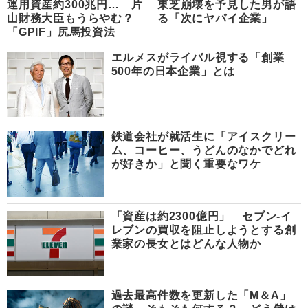
運用資産約300兆円… 片
東芝崩壊を予見した男が語
山財務大臣もうらやむ？
る「次にヤバイ企業」
「GPIF」尻馬投資法
エルメスがライバル視する「創業
500年の日本企業」とは
鉄道会社が就活生に「アイスクリー
ム、コーヒー、うどんのなかでどれ
が好きか」と聞く重要なワケ
「資産は約2300億円」 セブン-イ
レブンの買収を阻止しようとする創
業家の長女とはどんな人物か
過去最高件数を更新した「M＆A」