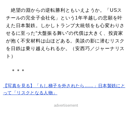
絶望の淵からの逆転勝利ともいえようか。「USス
チールの完全子会社化」という1年半越しの悲願を叶
えた日本製鉄。しかしトランプ大統領をも心変わりさ
せるに至った“大盤振る舞い”の代償は大きく、投資家
が抱く不安材料は山ほどある。美談の影に潜むリスク
を日鉄は乗り越えられるか。（安西巧／ジャーナリス
ト）
＊＊＊
【写真を見る】「もし梯子を外されたら……」日本製鉄にと
って「リスクとなる人物」
advertisement