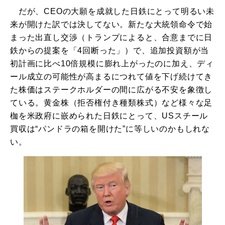
だが、CEOの大願を成就した日鉄にとって明るい未
来が開けた訳では決してない。新たな大統領命令で始
まった出直し交渉（トランプによると、合意までに日
鉄からの提案を「4回断った」）で、追加投資額が当
初計画に比べ10倍規模に膨れ上がったのに加え、ディ
ール成立の可能性が高まるにつれて値を下げ続けてき
た株価はステークホルダーの間に広がる不安を象徴し
ている。黄金株（拒否権付き種類株式）など様々な足
枷を米政府に嵌められた日鉄にとって、USスチール
買収は“パンドラの箱を開けた”に等しいのかもしれな
い。