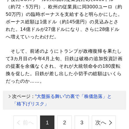
（約72・5万円）、欧州の従業員に同3000ユーロ（約
50万円）の臨時ボーナスを支給すると明らかにした。
ボーナス総額は1億ドル（約145億円）の見込みとさ
れた。14億ドルが27億ドルになり、さらに28億ドル
へ増えていったわけだ。
そして、前述のようにトランプが政権復帰を果たし
て3カ月目の今年4月上旬、日鉄は破格の追加投資計画
の提案を余儀なくされ、それが大統領命令の180度転
換を促した。日鉄が差し出した小切手の総額はいくら
だったのか……。
次ページ：
“大盤振る舞い”の裏で「株価急落」と
「格下げリスク」
前へ
1
2
3
次へ