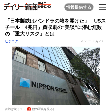
情報提供する
「日本製鉄はパンドラの箱を開けた」 USス
チール「4兆円」買収劇の“美談”に潜む無数
の「重大リスク」とは
ビジネス
2025年06月23日
苦難は続く？（
他の写真を見る
）