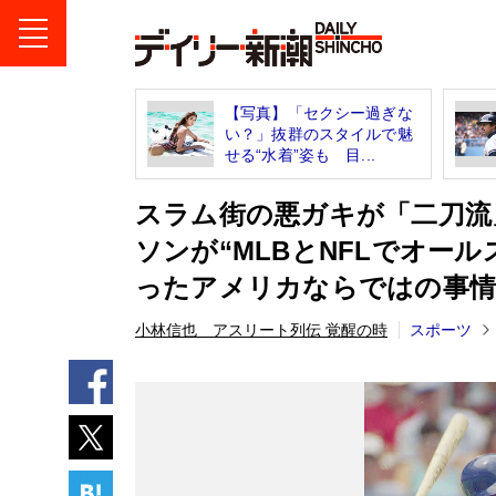
【写真】「セクシー過ぎな
い？」抜群のスタイルで魅
せる“水着”姿も 目...
スラム街の悪ガキが「二刀流
ソンが“MLBとNFLでオー
ったアメリカならではの事情
小林信也 アスリート列伝 覚醒の時
スポーツ