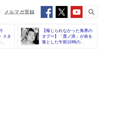
メルマガ登録
判
【報じられなかった角界の
・スタ
タブー】「貴ノ浪」が命を
..
落とした午前10時の...