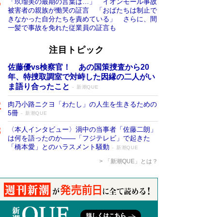
「玖瑠美の最期の言葉は…」 イオンモール事故
被害者の親族が慟哭の証言 「おばたちは制止で
きなかった自分たちを責めている」 さらに、間
一髪で事故を免れた従業員の証言も
注目トピック
佐藤優vs検察官！ あの国策捜査から20
年、特捜取調室で対峙した因縁の二人がい
ま語り合ったこと
新潮QUE
肉乃小路ニクヨ「わたし」の人生を生きるための
5冊
新潮QUE
〈本人インタビュー〉渦中の当事者「佐藤二朗」
は何を語ったのか――「フジテレビ」で起きた
「橋本愛」とのハラスメント騒動
新潮QUE
「新潮QUE」とは？