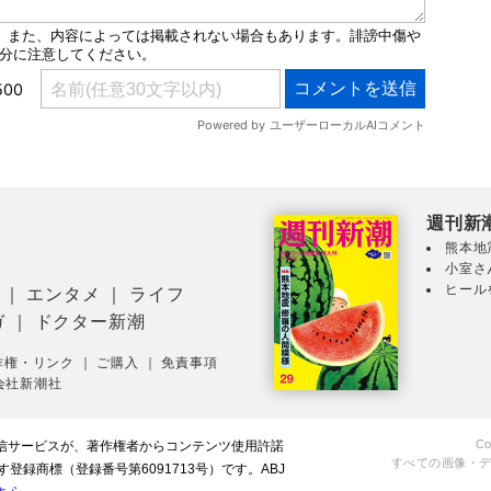
週刊新
熊本地
小室さ
ヒール
｜
エンタメ
｜
ライフ
ガ
｜
ドクター新潮
作権・リンク
｜
ご購入
｜
免責事項
会社新潮社
Co
配信サービスが、著作権者からコンテンツ使用許諾
すべての画像・
録商標（登録番号第6091713号）です。ABJ