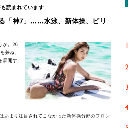
事も読まれています
る「神7」……水泳、新体操、ビリ
か。26
姿を兼ね、
を展開す
はあまり注目されてこなかった新体操分野のフロン