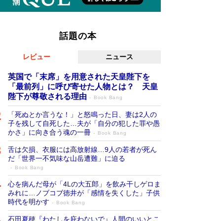
話題の本
レビュー
ニュース
英国で「末席」を用意された天皇陛下を
「最前列」に呼び寄せた人物とは？ 天皇
陛下が尊敬される理由
Book Bang
「死ぬとか言うな！」と怒鳴った日、妻は2人の
子を残して自死した…夫が「自分の犯した罪や愚
かさ」に向き合う魂の一冊
Book Bang
舌は欠損、衣服には高放射線…9人の若者が死ん
だ「世界一不気味な山岳遭難」に迫る
Book Bang
心を病んだ母が「4Lの大五郎」を飲み干しゲロま
みれに…ノブコブ徳井が「感情を失くした」子供
時代を明かす
Book Bang
石田夏穂『わたしを庇わないで』人間のいいとこ