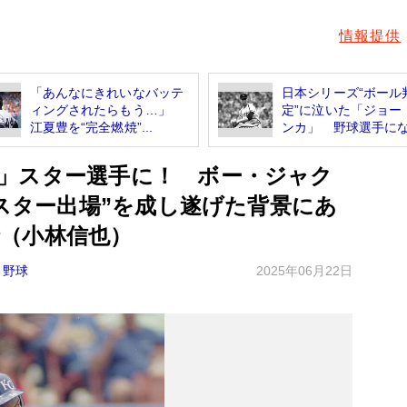
情報提供
「あんなにきれいなバッテ
日本シリーズ“ボール
ィングされたらもう…」
定”に泣いた「ジョー
江夏豊を“完全燃焼”...
ンカ」 野球選手にな.
」スター選手に！ ボー・ジャク
ルスター出場”を成し遂げた背景にあ
（小林信也）
野球
2025年06月22日