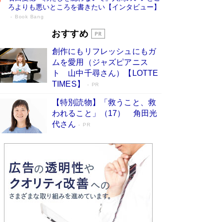
ろよりも悪いところを書きたい【インタビュー】
Book Bang
73歳でも働くしかない 「老後レス時代」
おすすめ
に交通誘導員の独白が話題
Book Bang
創作にもリフレッシュにもガ
「なんで？ そんな馬鹿な……」90歳になった作
ムを愛用（ジャズピアニス
家・阿刀田高さんが、ひとり暮らしの生活を明か
ト 山中千尋さん）【LOTTE
す
Book Bang
TIMES】
PR
追悼・東野圭吾さん 週間ベストセラーランキン
【特別読物】「救うこと、救
グに『容疑者Xの献身』『白夜行』など代表作が
われること」（17） 角田光
並ぶ［文庫ベストセラー］
Book Bang
代さん
PR
和田秀樹の70代、80代向け新書がベスト3を独
占 上半期1位にも選出［新書ベストセラー］
Book Bang
「『火垂るの墓』は、大嘘である」原作者が抱き
続けた“自責の念”とは…「自己憐憫は描きたくな
い」監督が徹底的にこだわったこと（後編） #
戦争の記憶
Book Bang