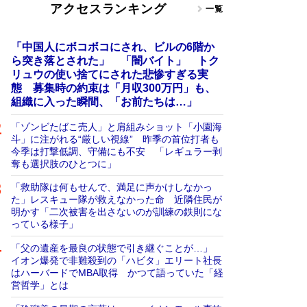
アクセスランキング
一覧
「中国人にボコボコにされ、ビルの6階か
ら突き落とされた」 「闇バイト」 トク
リュウの使い捨てにされた悲惨すぎる実
態 募集時の約束は「月収300万円」も、
組織に入った瞬間、「お前たちは…」
「ゾンビたばこ売人」と肩組みショット「小園海
斗」に注がれる“厳しい視線” 昨季の首位打者も
今季は打撃低調、守備にも不安 「レギュラー剥
奪も選択肢のひとつに」
「救助隊は何もせんで、満足に声かけしなかっ
た」レスキュー隊が救えなかった命 近隣住民が
明かす「二次被害を出さないのが訓練の鉄則にな
っている様子」
「父の遺産を最良の状態で引き継ぐことが…」
イオン爆発で非難殺到の「ハビタ」エリート社長
はハーバードでMBA取得 かつて語っていた「経
営哲学」とは