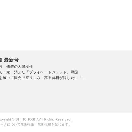
潮 最新号
震 修羅の人間模様
ん一家 消えた「プライベートジェット」帰国
を履いて国会で座りこみ 高市首相が隠したい「...
pyright © SHINCHOSHA All Rights Reserved.
データについて無断転用・無断転載を禁じます。