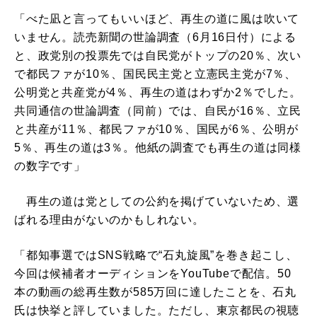
「べた凪と言ってもいいほど、再生の道に風は吹いて
いません。読売新聞の世論調査（6月16日付）による
と、政党別の投票先では自民党がトップの20％、次い
で都民ファが10％、国民民主党と立憲民主党が7％、
公明党と共産党が4％、再生の道はわずか2％でした。
共同通信の世論調査（同前）では、自民が16％、立民
と共産が11％、都民ファが10％、国民が6％、公明が
5％、再生の道は3％。他紙の調査でも再生の道は同様
の数字です」
再生の道は党としての公約を掲げていないため、選
ばれる理由がないのかもしれない。
「都知事選ではSNS戦略で“石丸旋風”を巻き起こし、
今回は候補者オーディションをYouTubeで配信。50
本の動画の総再生数が585万回に達したことを、石丸
氏は快挙と評していました。ただし、東京都民の視聴