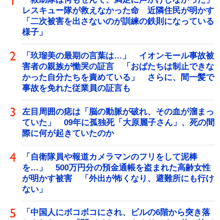
レスキュー隊が救えなかった命 近隣住民が明かす
「二次被害を出さないのが訓練の鉄則になっている
様子」
「玖瑠美の最期の言葉は…」 イオンモール事故被
害者の親族が慟哭の証言 「おばたちは制止できな
かった自分たちを責めている」 さらに、間一髪で
事故を免れた従業員の証言も
左目周囲の痣は「脳の動脈が破れ、その血が溜まっ
ていた」 09年に孤独死「大原麗子さん」、死の間
際に何が起きていたのか
「自衛隊員や報道カメラマンのフリをして泥棒
を…」 500万円分の預金通帳を盗まれた高齢女性
が明かす被害 「外出が怖くなり、避難所にも行け
ない」
「中国人にボコボコにされ、ビルの6階から突き落