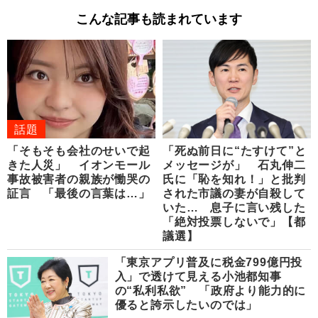
こんな記事も読まれています
話題
「そもそも会社のせいで起
「死ぬ前日に“たすけて”と
きた人災」 イオンモール
メッセージが」 石丸伸二
事故被害者の親族が慟哭の
氏に「恥を知れ！」と批判
証言 「最後の言葉は…」
された市議の妻が自殺して
いた… 息子に言い残した
「絶対投票しないで」【都
議選】
「東京アプリ普及に税金799億円投
入」で透けて見える小池都知事
の“私利私欲” 「政府より能力的に
優ると誇示したいのでは」