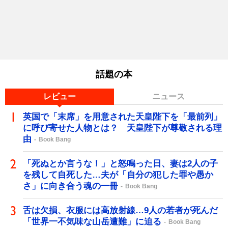
話題の本
レビュー
ニュース
英国で「末席」を用意された天皇陛下を「最前列」
に呼び寄せた人物とは？ 天皇陛下が尊敬される理
由
Book Bang
「死ぬとか言うな！」と怒鳴った日、妻は2人の子
を残して自死した…夫が「自分の犯した罪や愚か
さ」に向き合う魂の一冊
Book Bang
舌は欠損、衣服には高放射線…9人の若者が死んだ
「世界一不気味な山岳遭難」に迫る
Book Bang