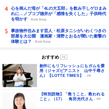
心を病んだ母が「4Lの大五郎」を飲み干しゲロまみ
れに…ノブコブ徳井が「感情を失くした」子供時代
を明かす
Book Bang
事故物件住みます芸人・松原タニシがいわくつきの
部屋を大公開 漫画家・清野とおるが聞いた衝撃の
体験とは？
Book Bang
おすすめ
創作にもリフレッシュにもガムを愛
用（ジャズピアニスト 山中千尋さ
ん）【LOTTE TIMES】
PR
【特別読物】「救うこと、救われる
こと」（17） 角田光代さん
PR