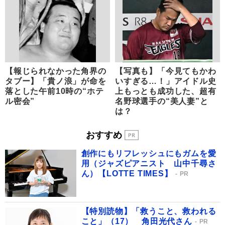
【報じられなかった角界の
【写真も】「今見てもかわ
タブー】「貴ノ浪」が命を
いすぎる…！」アイドル史
落とした午前10時の“ホテ
上もっとも成功した、超有
ル密会”
名野球選手の“美人妻”と
は？
おすすめ
創作にもリフレッシュにもガムを愛
用（ジャズピアニスト 山中千尋さ
ん）【LOTTE TIMES】
PR
【特別読物】「救うこと、救われる
こと」（17） 角田光代さん
PR