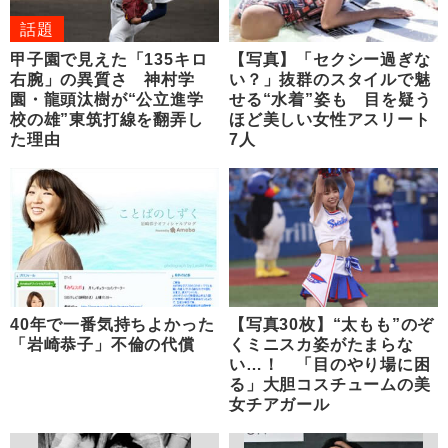
話題
甲子園で見えた「135キロ
【写真】「セクシー過ぎな
右腕」の異質さ 神村学
い？」抜群のスタイルで魅
園・龍頭汰樹が“公立進学
せる“水着”姿も 目を疑う
校の雄”東筑打線を翻弄し
ほど美しい女性アスリート
た理由
7人
40年で一番気持ちよかった
【写真30枚】“太もも”のぞ
「岩崎恭子」不倫の代償
くミニスカ姿がたまらな
い…！ 「目のやり場に困
る」大胆コスチュームの美
女チアガール