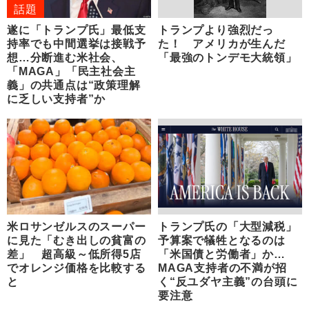
話題
遂に「トランプ氏」最低支
トランプより強烈だっ
持率でも中間選挙は接戦予
た！ アメリカが生んだ
想…分断進む米社会、
「最強のトンデモ大統領」
「MAGA」「民主社会主
義」の共通点は“政策理解
に乏しい支持者”か
米ロサンゼルスのスーパー
トランプ氏の「大型減税」
に見た「むき出しの貧富の
予算案で犠牲となるのは
差」 超高級～低所得5店
「米国債と労働者」か…
でオレンジ価格を比較する
MAGA支持者の不満が招
と
く“反ユダヤ主義”の台頭に
要注意