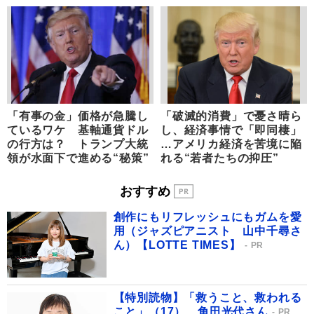
「有事の金」価格が急騰し
「破滅的消費」で憂さ晴ら
ているワケ 基軸通貨ドル
し、経済事情で「即同棲」
の行方は？ トランプ大統
…アメリカ経済を苦境に陥
領が水面下で進める“秘策”
れる“若者たちの抑圧”
おすすめ
創作にもリフレッシュにもガムを愛
用（ジャズピアニスト 山中千尋さ
ん）【LOTTE TIMES】
PR
【特別読物】「救うこと、救われる
こと」（17） 角田光代さん
PR