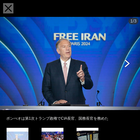
1/3
ポンぺオは第1次トランプ政権でCIA長官、国務長官を務めた