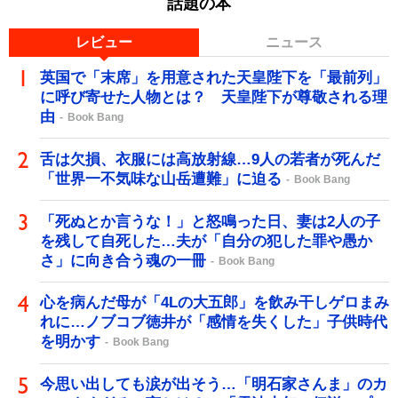
話題の本
レビュー
ニュース
英国で「末席」を用意された天皇陛下を「最前列」
に呼び寄せた人物とは？ 天皇陛下が尊敬される理
由
Book Bang
舌は欠損、衣服には高放射線…9人の若者が死んだ
「世界一不気味な山岳遭難」に迫る
Book Bang
「死ぬとか言うな！」と怒鳴った日、妻は2人の子
を残して自死した…夫が「自分の犯した罪や愚か
さ」に向き合う魂の一冊
Book Bang
心を病んだ母が「4Lの大五郎」を飲み干しゲロまみ
れに…ノブコブ徳井が「感情を失くした」子供時代
を明かす
Book Bang
今思い出しても涙が出そう…「明石家さんま」のカ