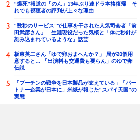
“爆死”報道の「のん」13年ぶり連ドラ本格復帰 そ
れでも視聴者の評判が上々な理由
“数秒のサービス”で仕事を干された人気司会者「前
田武彦さん」 生涯現役だった気概と「体に秒針が
刻み込まれているような」話芸
板東英二さん「ゆで卵おまへんか？」 局が20個用
意すると… 「出演料も交通費も要らん」のゆで卵
伝説
「プーチンの戦争を日本製品が支えている」「パー
トナー企業が日本に」米紙が報じた“スパイ天国”の
実態