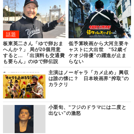
話題
板東英二さん「ゆで卵おま
低予算映画から大河主要キ
へんか？」 局が20個用意
ャストに大出世 “52歳イ
すると… 「出演料も交通費
ケオジ俳優”の躍進が止ま
も要らん」のゆで卵伝説
らない
主演はノーギャラ「カメ止め」興収
は誰の懐に？ 日本映画界“搾取”の
カラクリ
小栗旬、“フジのドラマには二度と
出ない”の激怒