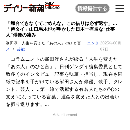
情報提供する
「舞台できなくてごめんな。この借りは必ず返す」…
「侍タイ」山口馬木也が明かした日本一有名な“仕事
人”俳優の凄み
峯田淳 人生を変えた「あの人」のひと言
エンタ
2025年06月
メ
芸能
07日
コラムニストの峯田淳さんが綴る「人生を変えた
『あの人』のひと言」。日刊ゲンダイ編集委員として
数多くのインタビュー記事を執筆・担当し、現在も同
紙で記事を手がけている峯田さんが俳優、歌手、タレ
ント、芸人……第一線で活躍する有名人たちの“心の
支え”になっている言葉、運命を変えた人との出会い
を振り返ります。...
Advertisement