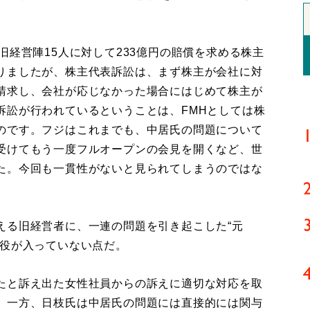
旧経営陣15人に対して233億円の賠償を求める株主
りましたが、株主代表訴訟は、まず株主が会社に対
請求し、会社が応じなかった場合にはじめて株主が
訴訟が行われているということは、FMHとしては株
のです。フジはこれまでも、中居氏の問題について
受けてもう一度フルオープンの会見を開くなど、世
た。今回も一貫性がないと見られてしまうのではな
る旧経営者に、一連の問題を引き起こした“元
談役が入っていない点だ。
たと訴え出た女性社員からの訴えに適切な対応を取
。一方、日枝氏は中居氏の問題には直接的には関与