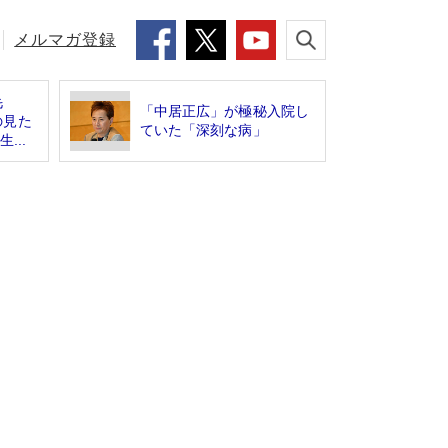
メルマガ登録
毛
「中居正広」が極秘入院し
の見た
ていた「深刻な病」
...