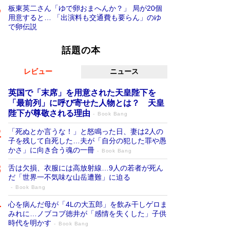
板東英二さん「ゆで卵おまへんか？」 局が20個
用意すると… 「出演料も交通費も要らん」のゆ
で卵伝説
話題の本
レビュー
ニュース
英国で「末席」を用意された天皇陛下を
「最前列」に呼び寄せた人物とは？ 天皇
陛下が尊敬される理由
Book Bang
「死ぬとか言うな！」と怒鳴った日、妻は2人の
子を残して自死した…夫が「自分の犯した罪や愚
かさ」に向き合う魂の一冊
Book Bang
舌は欠損、衣服には高放射線…9人の若者が死ん
だ「世界一不気味な山岳遭難」に迫る
Book Bang
心を病んだ母が「4Lの大五郎」を飲み干しゲロま
みれに…ノブコブ徳井が「感情を失くした」子供
時代を明かす
Book Bang