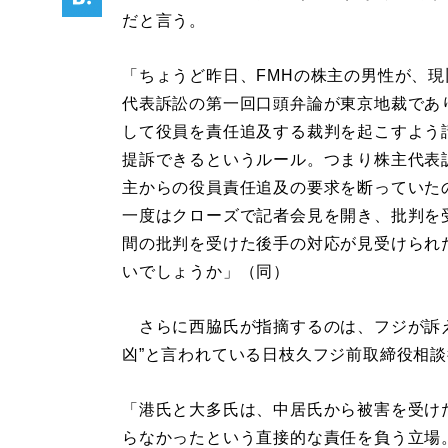
だと言う。
「ちょうど昨日、FMHの株主の男性が、現
代表訴訟の第一回口頭弁論が東京地裁であ
して役員を責任追及する裁判を起こすよう
提訴できるというルール。つまり株主代表
主からの役員責任追及の要求を断っていた
一度はクローズで記者会見を開き、批判を
間の批判を受けた後手の対応が見受けられ
いでしょうか」（同）
さらに西脇氏が指摘するのは、フジが訴え
凶”と言われている日枝久フジ前取締役相
「港氏と大多氏は、中居氏から被害を受け
らなかったという直接的な責任を負う立場