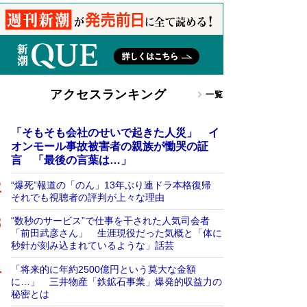
アクセスランキング
一覧
「そもそも会社のせいで起きた人災」 イ
オンモール事故被害者の親族が慟哭の証
言 「最後の言葉は…」
“爆死”報道の「のん」13年ぶり連ドラ本格復帰
それでも視聴者の評判が上々な理由
“数秒のサービス”で仕事を干された人気司会者
「前田武彦さん」 生涯現役だった気概と「体に
秒針が刻み込まれているような」話芸
「将来的に年約2500億円という莫大な金額
に…」 三井物産「鉄鉱石事業」爆発的収益力の
秘密とは