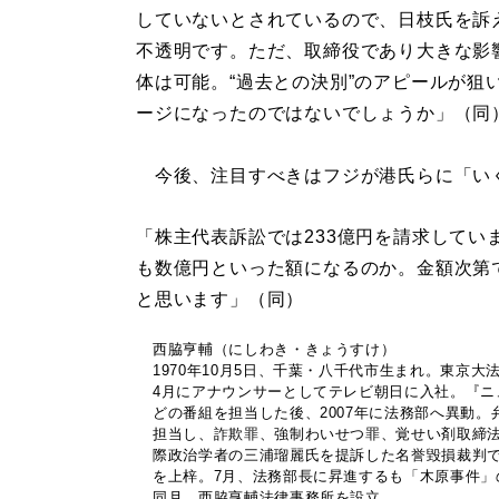
していないとされているので、日枝氏を訴
不透明です。ただ、取締役であり大きな影
体は可能。“過去との決別”のアピールが狙
ージになったのではないでしょうか」（同
今後、注目すべきはフジが港氏らに「い
「株主代表訴訟では233億円を請求して
も数億円といった額になるのか。金額次第で
と思います」（同）
西脇亨輔（にしわき・きょうすけ）
1970年10月5日、千葉・八千代市生まれ。東京
4月にアナウンサーとしてテレビ朝日に入社。『
どの番組を担当した後、2007年に法務部へ異動
担当し、詐欺罪、強制わいせつ罪、覚せい剤取締法
際政治学者の三浦瑠麗氏を提訴した名誉毀損裁判で
を上梓。7月、法務部長に昇進するも「木原事件」
同月、西脇亨輔法律事務所を設立。