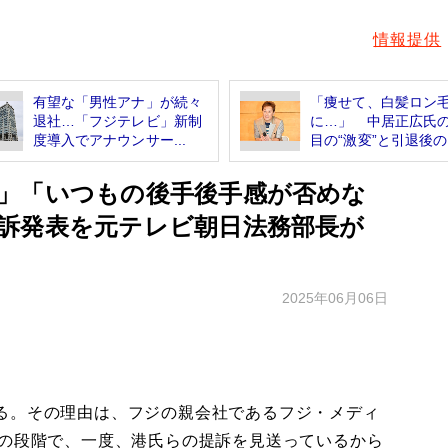
情報提供
有望な「男性アナ」が続々
「痩せて、白髪ロン
退社…「フジテレビ」新制
に…」 中居正広氏
度導入でアナウンサー...
目の“激変”と引退後の生
」「いつもの後手後手感が否めな
訴発表を元テレビ朝日法務部長が
2025年06月06日
る。その理由は、フジの親会社であるフジ・メディ
頭の段階で、一度、港氏らの提訴を見送っているから