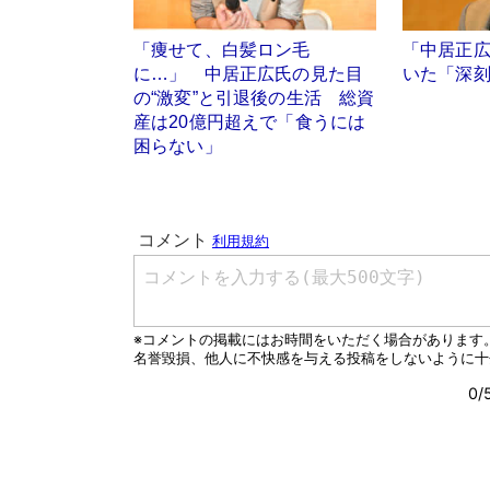
「痩せて、白髪ロン毛
「中居正
に…」 中居正広氏の見た目
いた「深
の“激変”と引退後の生活 総資
産は20億円超えで「食うには
困らない」