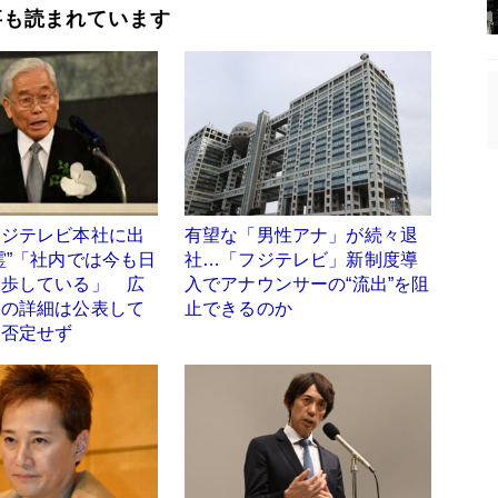
事も読まれています
フジテレビ本社に出
有望な「男性アナ」が続々退
霊”「社内では今も日
社…「フジテレビ」新制度導
闊歩している」 広
入でアナウンサーの“流出”を阻
動の詳細は公表して
止できるのか
と否定せず