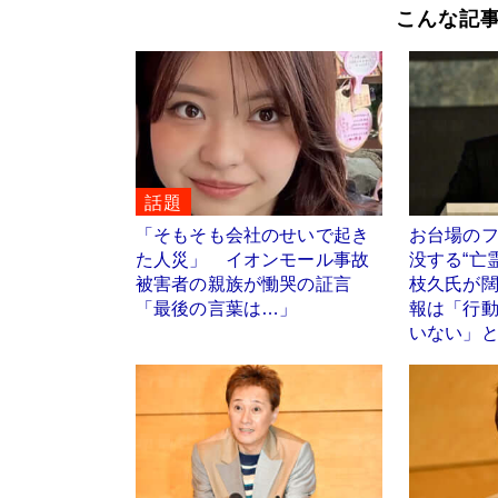
こんな記
話題
「そもそも会社のせいで起き
お台場の
た人災」 イオンモール事故
没する“亡
被害者の親族が慟哭の証言
枝久氏が
「最後の言葉は…」
報は「行
いない」