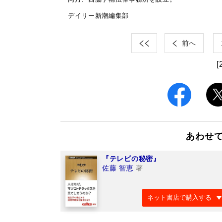
デイリー新潮編集部
前へ
[
あわせ
『テレビの秘密』
佐藤 智恵
著
ネット書店で購入する