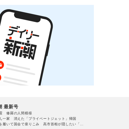
潮 最新号
震 修羅の人間模様
ん一家 消えた「プライベートジェット」帰国
を履いて国会で座りこみ 高市首相が隠したい「...