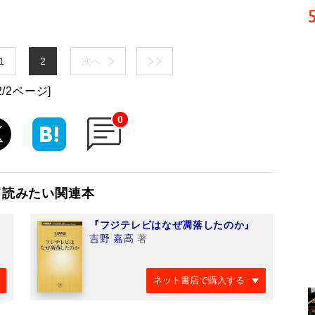
1
2
次へ
2/2ページ]
0
て読みたい関連本
『フジテレビはなぜ凋落したのか』
吉野 嘉高
著
ネット書店で購入する