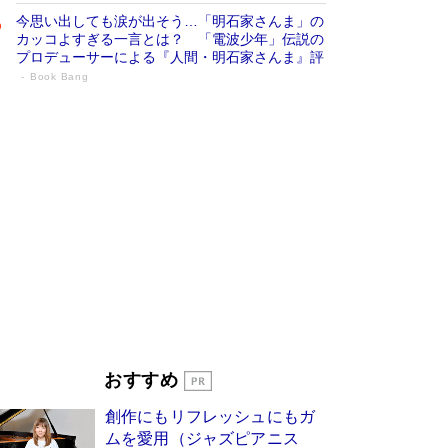
今思い出しても涙が出そう…「明石家さんま」の
カッコよすぎる一言とは？ 「電波少年」伝説の
プロデューサーによる『人間・明石家さんま』評
Book Bang
「宇宙兄弟」最終46巻がベストセラー1
位 宇宙開発への関心を押し上げた18年の
物語に幕 特装版には「宇宙で描かれたマ
ンガ」も収録
Book Bang
美輪明宏 晩年の回答を集めた『ほほえんで生き
るための人生相談』がランクイン［エンターテイ
メントベストセラー］
Book Bang
「『火垂るの墓』は、大嘘である」原作者が抱き
続けた“自責の念”とは…「自己憐憫は描きたくな
い」監督が徹底的にこだわったこと（後編） #
戦争の記憶
Book Bang
東野圭吾、伊坂幸太郎の人気シリーズ最新作どち
おすすめ
らも文庫化 映画化された直木賞受賞作もランク
イン［文庫ベストセラー］
Book Bang
創作にもリフレッシュにもガ
皇室はなぜ世界から尊敬されているのか？ 「天
ムを愛用（ジャズピアニス