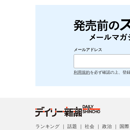
メールアドレス
利用規約
を必ず確認の上、登
ランキング
｜
話題
｜
社会
｜
政治
｜
国際