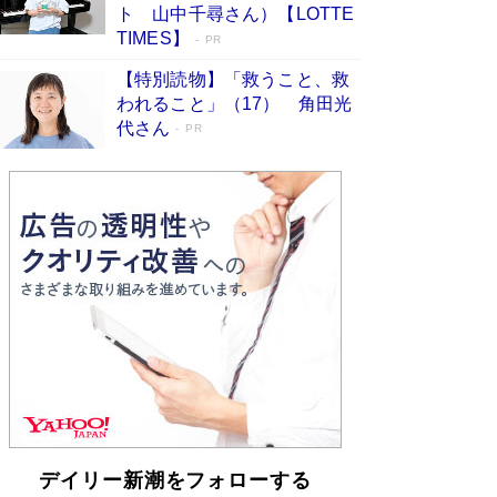
皇陛下はお元気でおられるか」がサウジ国王の第
ト 山中千尋さん）【LOTTE
一声になる理由
Book Bang
TIMES】
PR
【特別読物】「救うこと、救
われること」（17） 角田光
代さん
PR
デイリー新潮をフォローする