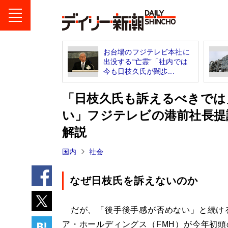
お台場のフジテレビ本社に
出没する“亡霊”「社内では
今も日枝久氏が闊歩...
「日枝久氏も訴えるべきでは
い」フジテレビの港前社長提
解説
国内
社会
なぜ日枝氏を訴えないのか
だが、「後手後手感が否めない」と続け
ア・ホールディングス（FMH）が今年初