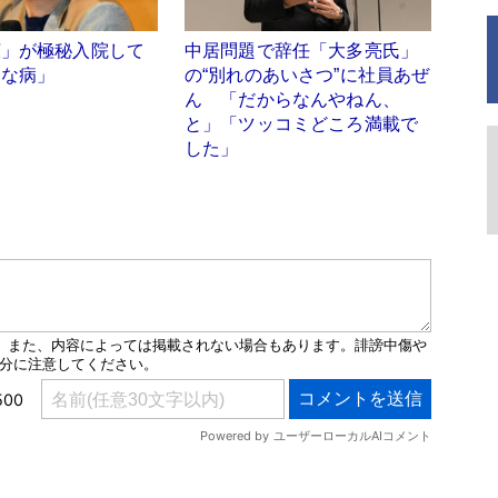
広」が極秘入院して
中居問題で辞任「大多亮氏」
刻な病」
の“別れのあいさつ”に社員あぜ
ん 「だからなんやねん、
と」「ツッコミどころ満載で
した」