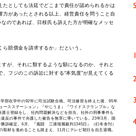
えたとしても法廷でどこまで責任が認められるかは
響力があったとされる以上、経営責任を問うこと自
いなのであれば、日枝氏も訴えた方が明確なメッセ
）
くら賠償金を請求するか」だという。
いますが、それに類するような額になるのか、それと
、フジのこの訴訟に対する“本気度”が見えてくる
大法学部在学中の92年に司法試験合格。司法修習を終えた後、95年
ニュースステーション』『やじうま』『ワイドスクランブル』な
。弁護士登録をし、社内問題解決などを担当。社外の刑事事件も
違反の事件で弁護した被告を無罪に導いている。23年3月、国
勝訴確定。6月、『孤闘 三浦瑠麗裁判1345日』（幻冬舎刊）
の取材を進めることも踏まえ、11月にテレビ朝日を自主退職。