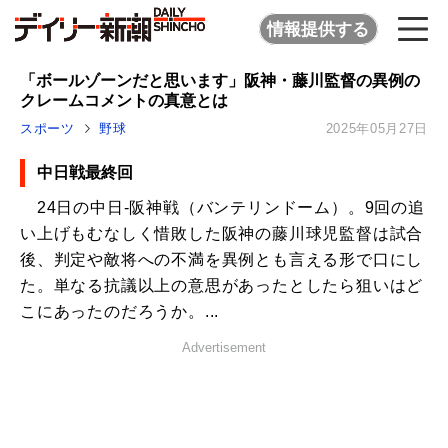
情報提供する
「ボールゾーンだと思います」阪神・藤川監督の異例の
クレームコメントの真意とは
スポーツ
野球
2025年05月27日
中日戦最終回
24日の中日-阪神戦（バンテリンドーム）。9回の追
い上げもむなしく惜敗した阪神の藤川球児監督は試合
後、判定や敵将への不満を異例とも言える形で口にし
た。単なる抗議以上の意思があったとしたら狙いはど
こにあったのだろうか。...
Advertisement