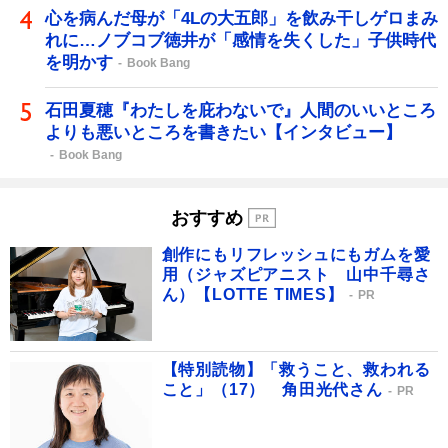
心を病んだ母が「4Lの大五郎」を飲み干しゲロまみ
れに…ノブコブ徳井が「感情を失くした」子供時代
を明かす
Book Bang
石田夏穂『わたしを庇わないで』人間のいいところ
よりも悪いところを書きたい【インタビュー】
Book Bang
おすすめ
創作にもリフレッシュにもガムを愛
用（ジャズピアニスト 山中千尋さ
ん）【LOTTE TIMES】
PR
【特別読物】「救うこと、救われる
こと」（17） 角田光代さん
PR