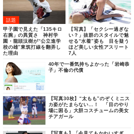
話題
甲子園で見えた「135キロ
【写真】「セクシー過ぎな
右腕」の異質さ 神村学
い？」抜群のスタイルで魅
園・龍頭汰樹が“公立進学
せる“水着”姿も 目を疑う
校の雄”東筑打線を翻弄し
ほど美しい女性アスリート
た理由
7人
40年で一番気持ちよかった「岩崎恭
子」不倫の代償
【写真30枚】“太もも”のぞくミニス
カ姿がたまらない…！ 「目のやり
場に困る」大胆コスチュームの美女
チアガール
【写真も】「今見てもかわいすぎ