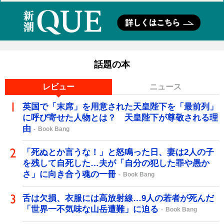
話題の本
レビュー
ニュース
英国で「末席」を用意された天皇陛下を「最前列」
に呼び寄せた人物とは？ 天皇陛下が尊敬される理
由
Book Bang
「死ぬとか言うな！」と怒鳴った日、妻は2人の子
を残して自死した…夫が「自分の犯した罪や愚か
さ」に向き合う魂の一冊
Book Bang
舌は欠損、衣服には高放射線…9人の若者が死んだ
「世界一不気味な山岳遭難」に迫る
Book Bang