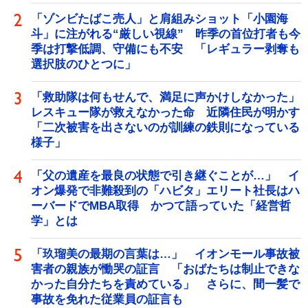
「ゾンビたばこ売人」と肩組みショット「小園海
斗」に注がれる“厳しい視線” 昨季の首位打者も今
季は打撃低調、守備にも不安 「レギュラー剥奪も
選択肢のひとつに」
「救助隊は何もせんで、満足に声かけしなかった」
レスキュー隊が救えなかった命 近隣住民が明かす
「二次被害を出さないのが訓練の鉄則になっている
様子」
「父の遺産を最良の状態で引き継ぐことが…」 イ
オン爆発で非難殺到の「ハビタ」エリート社長はハ
ーバードでMBA取得 かつて語っていた「経営哲
学」とは
「玖瑠美の最期の言葉は…」 イオンモール事故被
害者の親族が慟哭の証言 「おばたちは制止できな
かった自分たちを責めている」 さらに、間一髪で
事故を免れた従業員の証言も