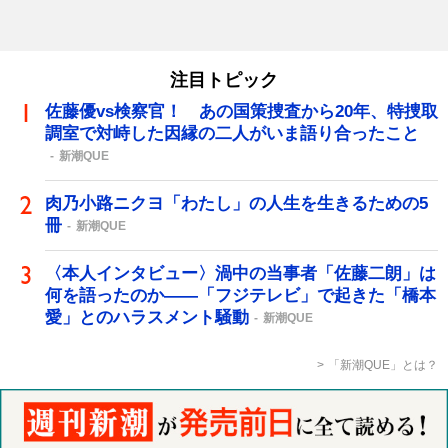
注目トピック
佐藤優vs検察官！ あの国策捜査から20年、特捜取
調室で対峙した因縁の二人がいま語り合ったこと
新潮QUE
肉乃小路ニクヨ「わたし」の人生を生きるための5
冊
新潮QUE
〈本人インタビュー〉渦中の当事者「佐藤二朗」は
何を語ったのか――「フジテレビ」で起きた「橋本
愛」とのハラスメント騒動
新潮QUE
「新潮QUE」とは？