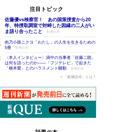
注目トピック
佐藤優vs検察官！ あの国策捜査から20
年、特捜取調室で対峙した因縁の二人がい
ま語り合ったこと
新潮QUE
肉乃小路ニクヨ「わたし」の人生を生きるための
5冊
新潮QUE
〈本人インタビュー〉渦中の当事者「佐藤二朗」
は何を語ったのか――「フジテレビ」で起きた
「橋本愛」とのハラスメント騒動
新潮QUE
「新潮QUE」とは？