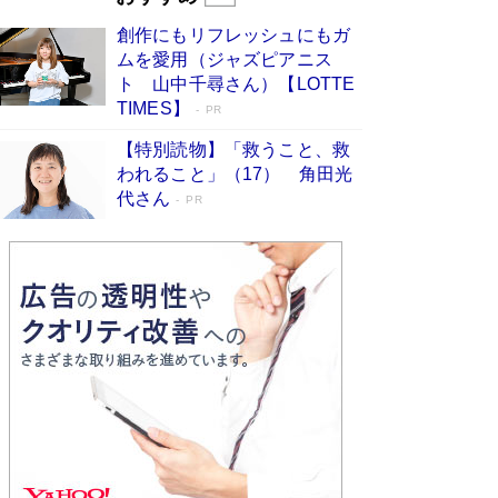
びる」俳優・高嶋政伸が家族に教わっ
創作にもリフレッシュにもガ
た“人を育てるコツ”…芸への考え方を明か
ムを愛用（ジャズピアニス
す
Book Bang
ト 山中千尋さん）【LOTTE
「『火垂るの墓』は、大嘘である」原作者が抱き
TIMES】
PR
続けた“自責の念”とは…「自己憐憫は描きたくな
い」監督が徹底的にこだわったこと（後編） #
【特別読物】「救うこと、救
戦争の記憶
Book Bang
われること」（17） 角田光
代さん
美輪明宏 晩年の回答を集めた『ほほえんで生き
PR
るための人生相談』がランクイン［エンターテイ
メントベストセラー］
Book Bang
「宇宙兄弟」最終46巻がベストセラー1位 宇宙
開発への関心を押し上げた18年の物語に幕 特装
版には「宇宙で描かれたマンガ」も収録
Book Bang
「不意に涙が出そうに…」高嶋政伸が明かし
た“13歳の娘を暴行する役”への葛藤 インティマ
シーコーディネーターに支えられたNHK『大奥』
の裏側
Book Bang