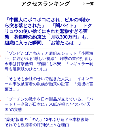
アクセスランキング
一覧
「中国人にボコボコにされ、ビルの6階か
ら突き落とされた」 「闇バイト」 トク
リュウの使い捨てにされた悲惨すぎる実
態 募集時の約束は「月収300万円」も、
組織に入った瞬間、「お前たちは…」
「ゾンビたばこ売人」と肩組みショット「小園海
斗」に注がれる“厳しい視線” 昨季の首位打者も
今季は打撃低調、守備にも不安 「レギュラー剥
奪も選択肢のひとつに」
「そもそも会社のせいで起きた人災」 イオンモ
ール事故被害者の親族が慟哭の証言 「最後の言
葉は…」
「プーチンの戦争を日本製品が支えている」「パ
ートナー企業が日本に」米紙が報じた“スパイ天
国”の実態
“爆死”報道の「のん」13年ぶり連ドラ本格復帰
それでも視聴者の評判が上々な理由