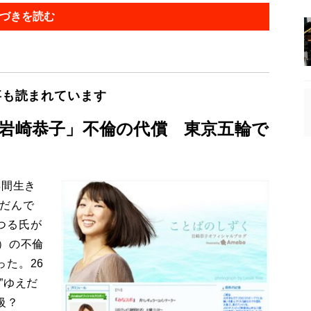
づきを読む
事も読まれています
「岩崎恭子」不倫の代償 東京五輪で
年間生き
んだんで
つる氏が
）の不倫
た。26
”ゆえだ
級？