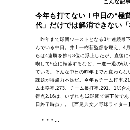
こんな記
今年も打てない！中日の“極
代」だけでは解消できない「
昨年まで球団ワーストとなる3年連続最
んでいる中日。井上一樹新監督を迎え、4月
らは4連勝を飾り3位に浮上したが、直後に
喫して5位に転落するなど、一進一退の戦
ている。そんな中日の昨年までと変わらな
課題が得点力不足だ。今年もチーム打率.21
ム出塁率.273、チーム長打率.291、1試合
得点2.16は、いずれも12球団で最下位であ
日終了時点）。【西尾典文／野球ライター
＊＊＊...