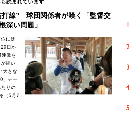
事も読まれています
貧打線” 球団関係者が嘆く「監督交
根深い問題」
下位に沈
29日か
4連敗を
いが続い
い大きな
0、チー
あたりの
る（5月7
】