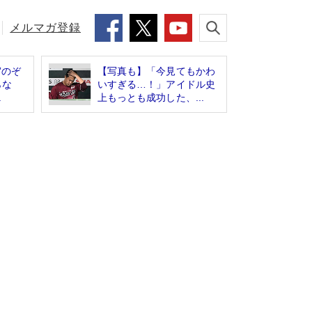
メルマガ登録
”のぞ
【写真も】「今見てもかわ
らな
いすぎる…！」アイドル史
.
上もっとも成功した、...