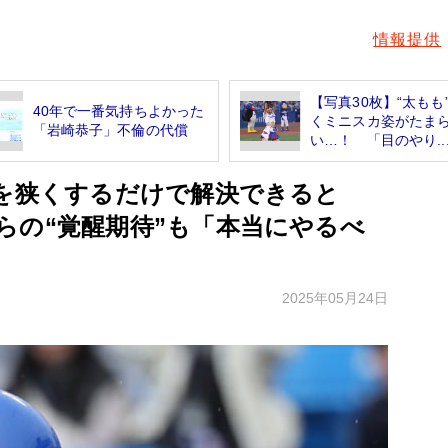
情報提供
【写真30枚】“太もも
40年で一番気持ちよかった
くミニスカ姿がたま
「岩崎恭子」不倫の代償
い…！ 「目のやり..
地を狭くするだけで解決できると
らの“覚醒期待”も「本当にやるべ
2025年05月24日