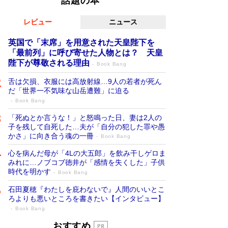
話題の本
レビュー
ニュース
英国で「末席」を用意された天皇陛下を
「最前列」に呼び寄せた人物とは？ 天皇
陛下が尊敬される理由
Book Bang
舌は欠損、衣服には高放射線…9人の若者が死ん
だ「世界一不気味な山岳遭難」に迫る
Book Bang
「死ぬとか言うな！」と怒鳴った日、妻は2人の
子を残して自死した…夫が「自分の犯した罪や愚
かさ」に向き合う魂の一冊
Book Bang
心を病んだ母が「4Lの大五郎」を飲み干しゲロま
みれに…ノブコブ徳井が「感情を失くした」子供
時代を明かす
Book Bang
石田夏穂『わたしを庇わないで』人間のいいとこ
ろよりも悪いところを書きたい【インタビュー】
Book Bang
「叱って伸びるやつは、褒めたらもっと伸
おすすめ