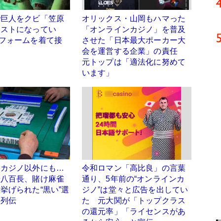
で巨人をクビ「笠原
オリックス・山岡もハマった
ホストになってい
「オンラインカジノ」を普及
フォームを着て接
させた「日本最大ポーカー大
会を運営する企業」の責任
元トップは「適法化に努めて
います」
ンカジノ以外にも…
令和ロマン「高比良」の言葉
や八百長、賭け麻雀
通り、5年前の“オンラインカ
挙げられた“黒い”選
ジノ”は堂々と広告を出してい
チ列伝
た 元大関が「トップクラス
の還元率」「ライセンスがあ