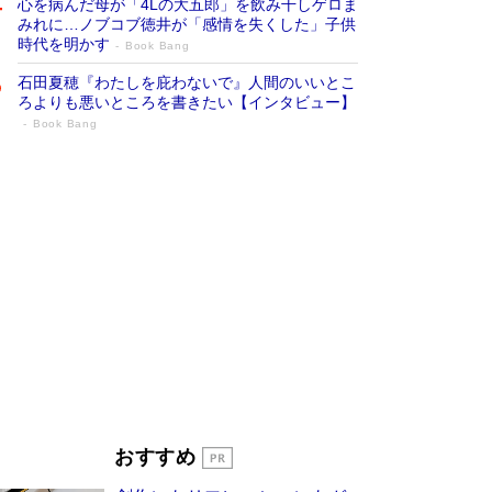
心を病んだ母が「4Lの大五郎」を飲み干しゲロま
みれに…ノブコブ徳井が「感情を失くした」子供
時代を明かす
Book Bang
石田夏穂『わたしを庇わないで』人間のいいとこ
ろよりも悪いところを書きたい【インタビュー】
Book Bang
「叱って伸びるやつは、褒めたらもっと伸
びる」俳優・高嶋政伸が家族に教わっ
た“人を育てるコツ”…芸への考え方を明か
す
Book Bang
「『火垂るの墓』は、大嘘である」原作者が抱き
続けた“自責の念”とは…「自己憐憫は描きたくな
い」監督が徹底的にこだわったこと（後編） #
戦争の記憶
Book Bang
美輪明宏 晩年の回答を集めた『ほほえんで生き
るための人生相談』がランクイン［エンターテイ
メントベストセラー］
Book Bang
「宇宙兄弟」最終46巻がベストセラー1位 宇宙
おすすめ
開発への関心を押し上げた18年の物語に幕 特装
版には「宇宙で描かれたマンガ」も収録