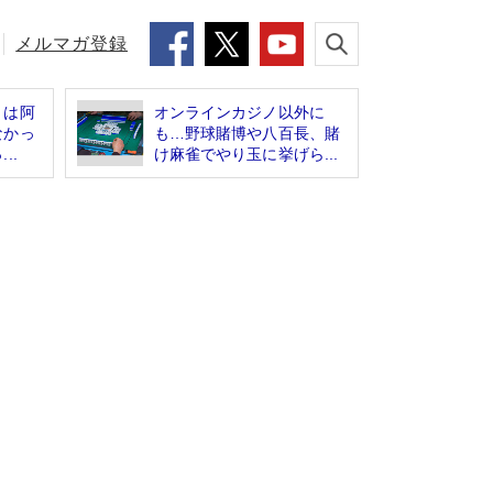
メルマガ登録
」は阿
オンラインカジノ以外に
なかっ
も…野球賭博や八百長、賭
..
け麻雀でやり玉に挙げら...