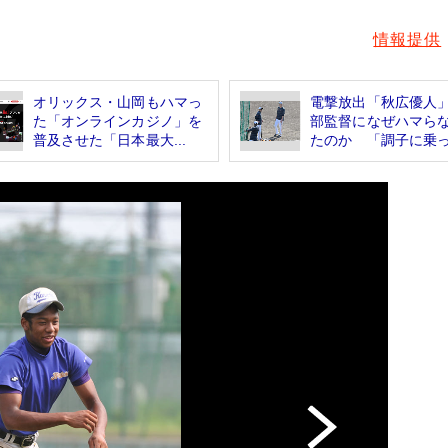
情報提供
オリックス・山岡もハマっ
電撃放出「秋広優人
た「オンラインカジノ」を
部監督になぜハマら
普及させた「日本最大...
たのか 「調子に乗っ.