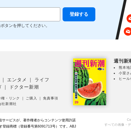
録ボタンを押してください。
週刊新
熊本地
小室さ
ヒール
｜
エンタメ
｜
ライフ
ガ
｜
ドクター新潮
作権・リンク
｜
ご購入
｜
免責事項
会社新潮社
Co
配信サービスが、著作権者からコンテンツ使用許諾
すべての画像・
録商標（登録番号第6091713号）です。ABJ