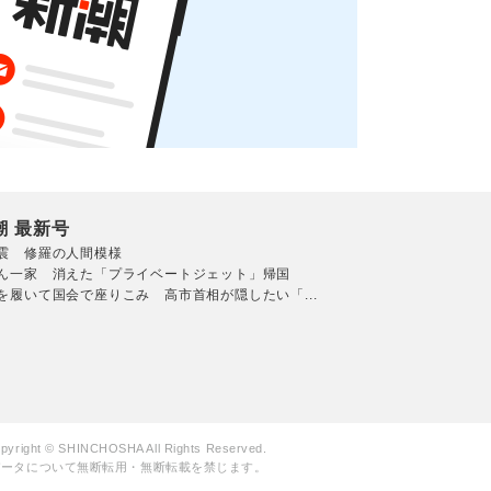
潮 最新号
震 修羅の人間模様
ん一家 消えた「プライベートジェット」帰国
を履いて国会で座りこみ 高市首相が隠したい「...
pyright © SHINCHOSHA All Rights Reserved.
データについて無断転用・無断転載を禁じます。