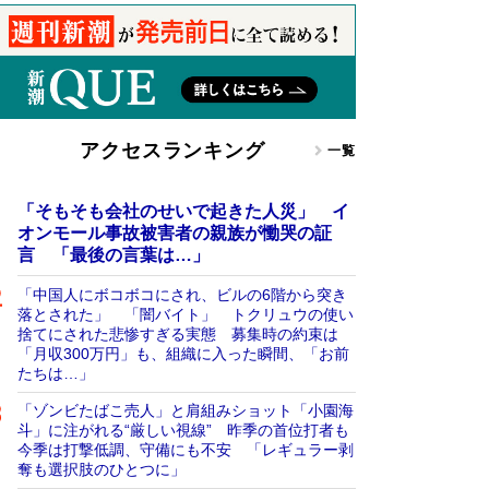
アクセスランキング
一覧
「そもそも会社のせいで起きた人災」 イ
オンモール事故被害者の親族が慟哭の証
言 「最後の言葉は…」
「中国人にボコボコにされ、ビルの6階から突き
落とされた」 「闇バイト」 トクリュウの使い
捨てにされた悲惨すぎる実態 募集時の約束は
「月収300万円」も、組織に入った瞬間、「お前
たちは…」
「ゾンビたばこ売人」と肩組みショット「小園海
斗」に注がれる“厳しい視線” 昨季の首位打者も
今季は打撃低調、守備にも不安 「レギュラー剥
奪も選択肢のひとつに」