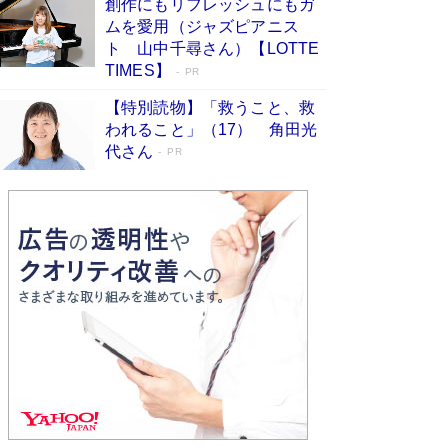
創作にもリフレッシュにもガ
Book Bang
ムを愛用（ジャズピアニス
友近氏、絶賛！ 鎌倉を舞台に、孤独を抱えた
ト 山中千尋さん）【LOTTE
人々が新たな一歩を踏み出す連作短篇集『海のほ
TIMES】
PR
とりのプラネット』試し読み
Book Bang
【特別読物】「救うこと、救
われること」（17） 角田光
代さん
PR