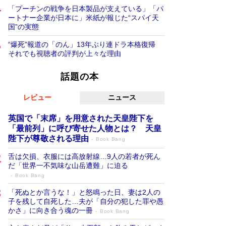
「プーチンの戦争を日本製品が支えている」「パ
ートナー企業が日本に」米紙が報じた“スパイ天
国”の実態
“爆死”報道の「のん」13年ぶり連ドラ本格復帰
それでも視聴者の評判が上々な理由
話題の本
レビュー
ニュース
英国で「末席」を用意された天皇陛下を
「最前列」に呼び寄せた人物とは？ 天皇
陛下が尊敬される理由
Book Bang
舌は欠損、衣服には高放射線…9人の若者が死ん
だ「世界一不気味な山岳遭難」に迫る
Book Bang
「死ぬとか言うな！」と怒鳴った日、妻は2人の
子を残して自死した…夫が「自分の犯した罪や愚
かさ」に向き合う魂の一冊
Book Bang