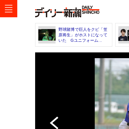
野球賭博で巨人をクビ「笠
原将生」がホストになって
いた Gユニフォーム...