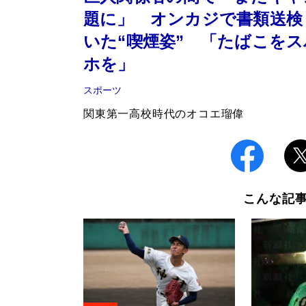
題に」 オンカジで書類送検
いた“喫煙姿” 「たばこを
ホを」
スポーツ
関東第一高校時代のオコエ瑠偉
こんな記