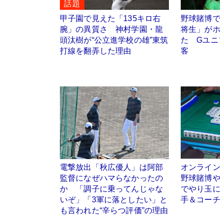
話題
甲子園で見えた「135キロ右
野球賭博
腕」の異質さ 神村学園・龍
将生」が
頭汰樹が“公立進学校の雄”東筑
た Gユニ
打線を翻弄した理由
客
電撃放出「秋広優人」は阿部
オンライ
監督になぜハマらなかったの
野球賭博
か 「調子に乗ってんじゃな
でやり玉に
いぞ」「3軍に落としたい」と
手＆コー
も言われた“辛らつ評価”の理由