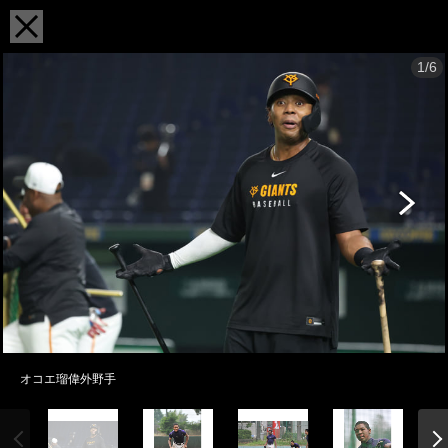
1/6
オコエ瑠偉外野手