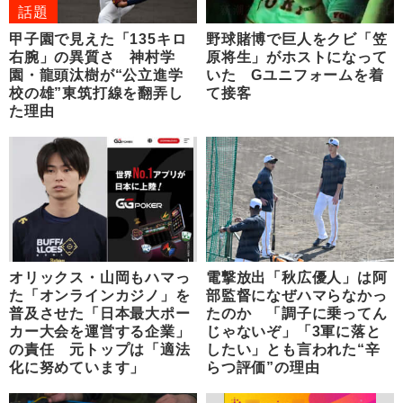
話題
甲子園で見えた「135キロ
野球賭博で巨人をクビ「笠
右腕」の異質さ 神村学
原将生」がホストになって
園・龍頭汰樹が“公立進学
いた Gユニフォームを着
校の雄”東筑打線を翻弄し
て接客
た理由
オリックス・山岡もハマっ
電撃放出「秋広優人」は阿
た「オンラインカジノ」を
部監督になぜハマらなかっ
普及させた「日本最大ポー
たのか 「調子に乗ってん
カー大会を運営する企業」
じゃないぞ」「3軍に落と
の責任 元トップは「適法
したい」とも言われた“辛
化に努めています」
らつ評価”の理由