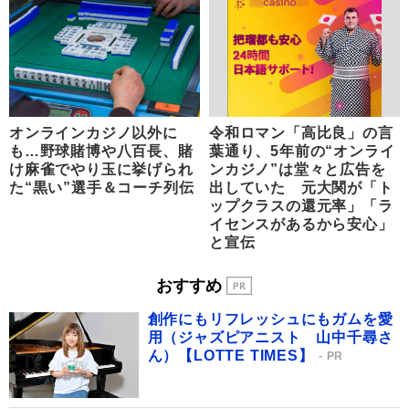
オンラインカジノ以外に
令和ロマン「高比良」の言
も…野球賭博や八百長、賭
葉通り、5年前の“オンライ
け麻雀でやり玉に挙げられ
ンカジノ”は堂々と広告を
た“黒い”選手＆コーチ列伝
出していた 元大関が「ト
ップクラスの還元率」「ラ
イセンスがあるから安心」
と宣伝
おすすめ
創作にもリフレッシュにもガムを愛
用（ジャズピアニスト 山中千尋さ
ん）【LOTTE TIMES】
PR