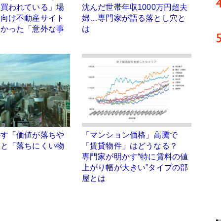
に買われている」場
沈んだ世帯年収1000万円超夫
人向け不動産サイト
婦…専門家が語る落とし穴と
分かった「意外な事
は
かす「価値が落ちや
「マンション価格」高騰で
」と「落ちにくい物
「賃貸物件」はどうなる？
専門家が明かす“特に賃料の値
上がり幅が大きい”タイプの部
屋とは