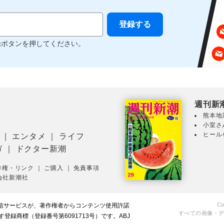
録ボタンを押してください。
週刊新
熊本地
小室さ
ヒール
｜
エンタメ
｜
ライフ
ガ
｜
ドクター新潮
作権・リンク
｜
ご購入
｜
免責事項
会社新潮社
Co
配信サービスが、著作権者からコンテンツ使用許諾
すべての画像・
録商標（登録番号第6091713号）です。ABJ