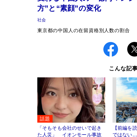
方”と“素顔”の変化
社会
東京都の中国人の在留資格別人数の割合
こんな記
話題
「そもそも会社のせいで起き
【前編を
た人災」 イオンモール事故
ではない