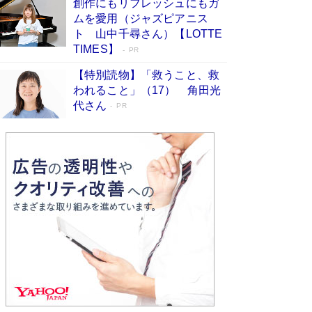
創作にもリフレッシュにもガ
Book Bang
ムを愛用（ジャズピアニス
友近氏、絶賛！ 鎌倉を舞台に、孤独を抱えた
ト 山中千尋さん）【LOTTE
人々が新たな一歩を踏み出す連作短篇集『海のほ
TIMES】
PR
とりのプラネット』試し読み
Book Bang
【特別読物】「救うこと、救
われること」（17） 角田光
代さん
PR