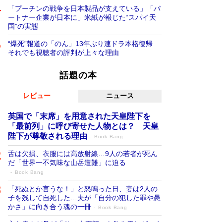
「プーチンの戦争を日本製品が支えている」「パ
ートナー企業が日本に」米紙が報じた“スパイ天
国”の実態
“爆死”報道の「のん」13年ぶり連ドラ本格復帰
それでも視聴者の評判が上々な理由
話題の本
レビュー
ニュース
英国で「末席」を用意された天皇陛下を
「最前列」に呼び寄せた人物とは？ 天皇
陛下が尊敬される理由
Book Bang
舌は欠損、衣服には高放射線…9人の若者が死ん
だ「世界一不気味な山岳遭難」に迫る
Book Bang
「死ぬとか言うな！」と怒鳴った日、妻は2人の
子を残して自死した…夫が「自分の犯した罪や愚
かさ」に向き合う魂の一冊
Book Bang