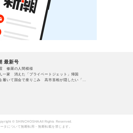
潮 最新号
震 修羅の人間模様
ん一家 消えた「プライベートジェット」帰国
を履いて国会で座りこみ 高市首相が隠したい「...
pyright © SHINCHOSHA All Rights Reserved.
データについて無断転用・無断転載を禁じます。