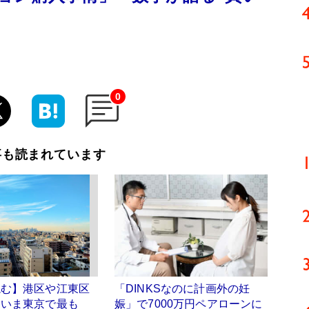
0
事も読まれています
読む】港区や江東区
「DINKSなのに計画外の妊
…いま東京で最も
娠」で7000万円ペアローンに