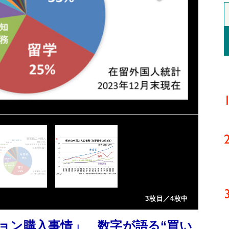
3枚目／4枚中
ョン購入事情」 数字が語る“買い