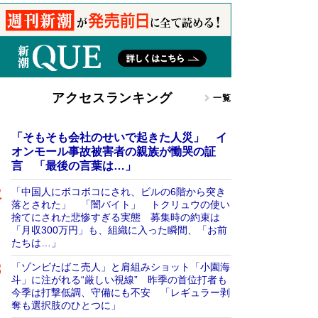
アクセスランキング
一覧
「そもそも会社のせいで起きた人災」 イ
オンモール事故被害者の親族が慟哭の証
言 「最後の言葉は…」
「中国人にボコボコにされ、ビルの6階から突き
落とされた」 「闇バイト」 トクリュウの使い
捨てにされた悲惨すぎる実態 募集時の約束は
「月収300万円」も、組織に入った瞬間、「お前
たちは…」
「ゾンビたばこ売人」と肩組みショット「小園海
斗」に注がれる“厳しい視線” 昨季の首位打者も
今季は打撃低調、守備にも不安 「レギュラー剥
奪も選択肢のひとつに」