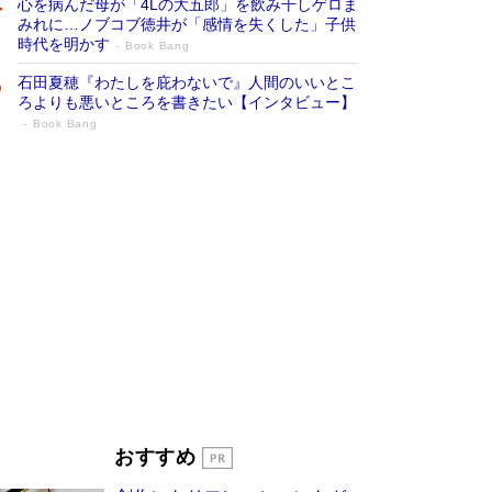
心を病んだ母が「4Lの大五郎」を飲み干しゲロま
みれに…ノブコブ徳井が「感情を失くした」子供
時代を明かす
Book Bang
石田夏穂『わたしを庇わないで』人間のいいとこ
ろよりも悪いところを書きたい【インタビュー】
Book Bang
「叱って伸びるやつは、褒めたらもっと伸
びる」俳優・高嶋政伸が家族に教わっ
た“人を育てるコツ”…芸への考え方を明か
す
Book Bang
「『火垂るの墓』は、大嘘である」原作者が抱き
続けた“自責の念”とは…「自己憐憫は描きたくな
い」監督が徹底的にこだわったこと（後編） #
戦争の記憶
Book Bang
美輪明宏 晩年の回答を集めた『ほほえんで生き
るための人生相談』がランクイン［エンターテイ
メントベストセラー］
Book Bang
「宇宙兄弟」最終46巻がベストセラー1位 宇宙
おすすめ
開発への関心を押し上げた18年の物語に幕 特装
版には「宇宙で描かれたマンガ」も収録