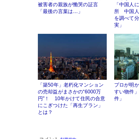
被害者の親族が慟哭の証言
「中国人
「最後の言葉は…」
所 中国
を調べて
実」
「築50年」老朽化マンション
プロが明
の売却益がまさかの“6000万
すい物件
円”！ 10年かけて住民の合意
件」
にこぎつけた「再生プラン」
とは？