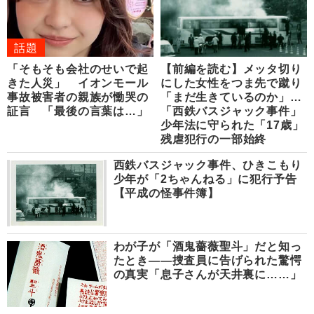
話題
「そもそも会社のせいで起
【前編を読む】メッタ切り
きた人災」 イオンモール
にした女性をつま先で蹴り
事故被害者の親族が慟哭の
「まだ生きているのか」…
証言 「最後の言葉は…」
「西鉄バスジャック事件」
少年法に守られた「17歳」
残虐犯行の一部始終
西鉄バスジャック事件、ひきこもり
少年が「2ちゃんねる」に犯行予告
【平成の怪事件簿】
わが子が「酒鬼薔薇聖斗」だと知っ
たとき――捜査員に告げられた驚愕
の真実「息子さんが天井裏に……」