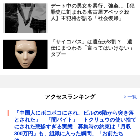
デート中の男女を暴行、強姦…【犯
罪史に刻まれる名古屋アベック殺
人】主犯格が語る「社会復帰」
「サイコパス」は遺伝が8割？ 遺
伝にまつわる「言ってはいけない」
タブー
アクセスランキング
一覧
「中国人にボコボコにされ、ビルの6階から突き落
とされた」 「闇バイト」 トクリュウの使い捨て
にされた悲惨すぎる実態 募集時の約束は「月収
300万円」も、組織に入った瞬間、「お前たち