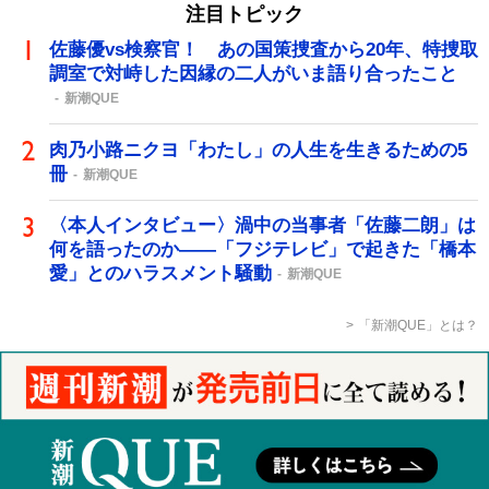
注目トピック
佐藤優vs検察官！ あの国策捜査から20年、特捜取
調室で対峙した因縁の二人がいま語り合ったこと
新潮QUE
肉乃小路ニクヨ「わたし」の人生を生きるための5
冊
新潮QUE
〈本人インタビュー〉渦中の当事者「佐藤二朗」は
何を語ったのか――「フジテレビ」で起きた「橋本
愛」とのハラスメント騒動
新潮QUE
「新潮QUE」とは？