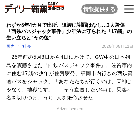
情報提供する
わずか5年4カ月で出所、遺族に謝罪はなし…3人殺傷
「西鉄バスジャック事件」少年法に守られた「17歳」の
生い立ちと“その後”
国内
社会
2025年05月11日
25年前の5月3日から4日にかけて、GW中の日本列
島を震撼させた「西鉄バスジャック事件」。佐賀市内
に住む17歳の少年が佐賀駅発、福岡市内行きの西鉄高
速バスをジャック。「あなたたちが行くのは、天神じ
ゃなく、地獄です」――そう宣言した少年は、乗客3
名を切りつけ、うち1人を絶命させた。...
Advertisement