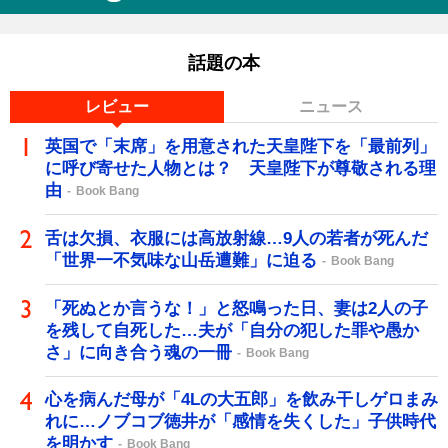
話題の本
レビュー
ニュース
英国で「末席」を用意された天皇陛下を「最前列」
に呼び寄せた人物とは？ 天皇陛下が尊敬される理
由
Book Bang
舌は欠損、衣服には高放射線…9人の若者が死んだ
「世界一不気味な山岳遭難」に迫る
Book Bang
「死ぬとか言うな！」と怒鳴った日、妻は2人の子
を残して自死した…夫が「自分の犯した罪や愚か
さ」に向き合う魂の一冊
Book Bang
心を病んだ母が「4Lの大五郎」を飲み干しゲロまみ
れに…ノブコブ徳井が「感情を失くした」子供時代
を明かす
Book Bang