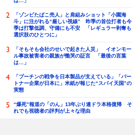
は…」
「ゾンビたばこ売人」と肩組みショット「小園海
斗」に注がれる“厳しい視線” 昨季の首位打者も今
季は打撃低調、守備にも不安 「レギュラー剥奪も
選択肢のひとつに」
「そもそも会社のせいで起きた人災」 イオンモー
ル事故被害者の親族が慟哭の証言 「最後の言葉
は…」
「プーチンの戦争を日本製品が支えている」「パー
トナー企業が日本に」米紙が報じた“スパイ天国”の
実態
“爆死”報道の「のん」13年ぶり連ドラ本格復帰 そ
れでも視聴者の評判が上々な理由